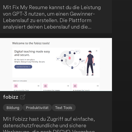
Mit Fix My Resume kannst du die Leistung
von GPT-3 nutzen, um einen Gewinner-
Lebenslauf zu erstellen. Die Plattform
analysiert deinen Lebenslauf und die
Stellenanforderungen und gibt dir
personalisierte Tipps, um deine
Erfolgsaussichten zu verbessern. Verbessere
deine Job-Suche und erreiche heute deinen
Traumjob!
fobizz
Bildung
Produktivität
Text Tools
Mit Fobizz hast du Zugriff auf einfache,
datenschutzfreundliche und sichere
Werkzeuge, die nach DSGVO-Vorgaben