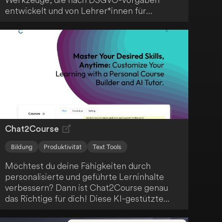
entwickelt und von Lehrer*innen für
Lehrer*innen erstellt wurden - ein
praktischer Alleskönner für den modernen
Unterricht.
Chat2Course
Bildung
Produktivität
Text Tools
Möchtest du deine Fähigkeiten durch
personalisierte und geführte Lerninhalte
verbessern? Dann ist Chat2Course genau
das Richtige für dich! Diese KI-gestützte
Lernplattform bietet dir Funktionen wie KI-
gestützte Kursentwicklung, anpassbare