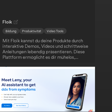
Floik
Bildung
Produktivität
Video Tools
Mit Floik kannst du deine Produkte durch
interaktive Demos, Videos und schrittweise
Anleitungen lebendig präsentieren. Diese
Plattform ermöglicht es dir mühelos,
ansprechende Produktinhalte zu erstellen -
auch wenn sich dein Produkt schnell
weiterentwickelt. Fördere das Verständnis
deiner Nutzer, steigere die
Kundenzufriedenheit und unterstütze die
Produktnutzung.