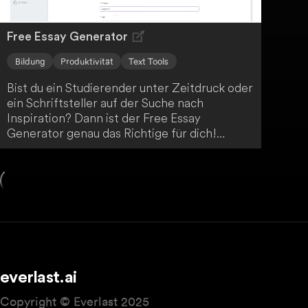
Free Essay Generator
Bildung
Produktivität
Text Tools
Bist du ein Studierender unter Zeitdruck oder
ein Schriftsteller auf der Suche nach
Inspiration? Dann ist der Free Essay
Generator genau das Richtige für dich!
Mithilfe fortschrittlicher KI-Technologie
erstellt er in Windeseile präzise und gut
strukturierte Aufsätze. So vereinfacht er den
Prozess des akademischen Schreibens
enorm.
everlast.ai
Copyright © Everlast 2025