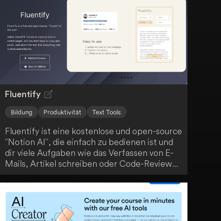
Kursübersichten und interaktives Curriculum-
Design. Profitiere von personalisierten
Lerninhalten, Echtzeit-KI-Kursleitern und
einer GPT-4-getriebenen Lernerfahrung, um
deine Ziele zu erreichen.
Fluentify
Bildung
Produktivität
Text Tools
Fluentify ist eine kostenlose und open-source
"Notion AI", die einfach zu bedienen ist und
dir viele Aufgaben wie das Verfassen von E-
Mails, Artikel schreiben oder Code-Reviews
erleichtert. Durch einfaches Wischen wird
deine Arbeit erledigt. Egal, in welcher
Situation du dich befindest, Fluentify ist ein
vielseitiges Tool, das dir den Arbeitsalltag
erleichtert.