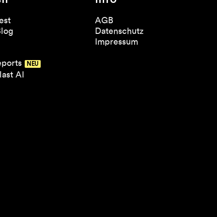
est
AGB
Blog
Datenschutz
Impressum
eports
ast AI