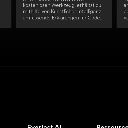
kostenlosen Werkzeug, erhältst du
er
mithilfe von Künstlicher Intelligenz
b
umfassende Erklärungen für Code-
V
Abschnitte in verschiedenen
G
Programmiersprachen. Dabei
du
kannst du zwischen verschiedenen
To
m
Erklärungsstilen wählen. Das Tool
e
eignet sich besonders für Anfänger
bi
ce
und hilft dir beim Verständnis von
a
Programmierlogik, der
k
Verbesserung deiner
nö
Codierfähigkeiten, dem Erlernen
mi
neuer Sprachen und dem
ve
Debugging von Code.
F
Everlast AI
Ressourc