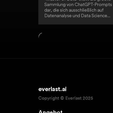
Sammlung von ChatGPT-Prompts
dar, die sich ausschließlich auf
Datenanalyse und Data Science
konzentriert. Du als Nutzer kannst
die Prompts verwenden, um
ChatGPT als Co-Pilot auf deinem
Lernweg zu integrieren. Nach de
Erfolg von ChatGPT Data &
Analytics erweitert diese Ressour
die Toolbox für angehende
Datenexperten.
everlast.ai
Copyright © Everlast 2025
Angebot