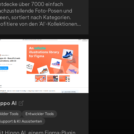
ntdecke über 7000 einfach
achzustellende Foto-Posen und
een, sortiert nach Kategorien.
ofitiere von den 'AI'-Kollektionen
it KI-gestützten Sammlungen
eliebter Posen. Nutze erweiterte
uchfunktionen, lade eigene Inhalte
ch und organisiere sie, und
ofitiere von professionellen
eleuchtungssetups sowie einem
racker für die goldene und blaue
tunde.
ippo AI
Bilder Tools
Entwickler Tools
Support & KI Assistenten
it Hippo AI, einem Figma-Plugin,