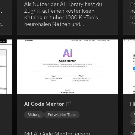
Als Nutzer der AI Library hast du
E
t
Zugriff auf einen kostenlosen
n
Katalog mit über 1000 KI-Tools,
Id
t
neuronalen Netzen und
Pr
r.
Lernmaterialien. Diese
m
umfangreiche Ressource ermöglicht
b
es dir, Künstliche Intelligenz
S
praktisch zu erforschen und
ho
s
anzuwenden. Die Plattform dient als
pr
Bildungsportal und erleichtert dir
B
den Zugang zu fortschrittlichen AI-
T
Technologien.
S
AI Code Mentor
H
Bildung
Entwickler Tools
Mit AI Code Mentor, einem
M