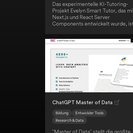
Das experimentelle KI-Tutoring-
Projekt Evelyn Smart Tutor, das mi
Next.js und React Server
Components entwickelt wurde, is
für dich als Open-Source verfügba
Es nutzt das Vercel AI SDK 3.0 für
generative Benutzeroberflächen
und bietet interaktive Tutoring-
Funktionen. Darüber hinaus gibt e
auch eine kommerzielle Version
über everlynai.com.
ChatGPT Master of Data
Bildung
Entwickler Tools
Research & Data
"Master of Data" stellt die größte