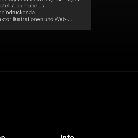
stellst du mühelos
eeindruckende
ektorillustrationen und Web-
rafiken dank der Unterstützung
rch künstliche Intelligenz. Das
ol zeichnet sich durch seine
infache Bedienbarkeit aus und
etet dir 22 speziell für das Web
usgewählte Stile, ohne dass
omplexe Eingabeaufforderungen
tig sind. Darüber hinaus kannst du
t Hippo AI beliebige Bilder
ktorisieren oder mit KI-
unktionen bearbeiten.
en
Info