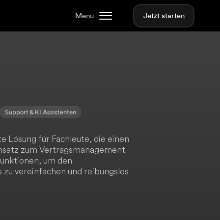
Menü
Jetzt starten
Support & KI Assistenten
e Lösung für Fachleute, die einen
 Ansatz zum Vertragsmanagement
funktionen, um den
 zu vereinfachen und reibungslos