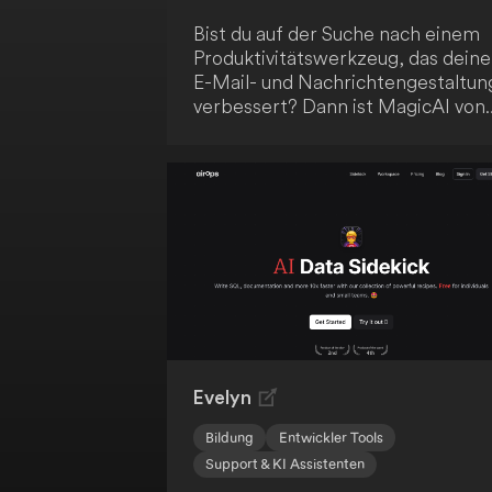
Bist du auf der Suche nach einem
Produktivitätswerkzeug, das deine
E-Mail- und Nachrichtengestaltun
verbessert? Dann ist MagicAI von
Spike genau das Richtige für dich!
Diese KI-gestützte Lösung
beschleunigt deine Arbeitsabläufe
und hilft dir, klare, überzeugende
Kommunikation zu erstellen.
Darüber hinaus bietet MagicAI ei
sofortige Zusammenfassung dein
langen E-Mail-Konversationen,
Nachrichten, Notizen und Dateien
Steigere deine Effizienz mit
MagicAI!
Evelyn
Bildung
Entwickler Tools
Support & KI Assistenten