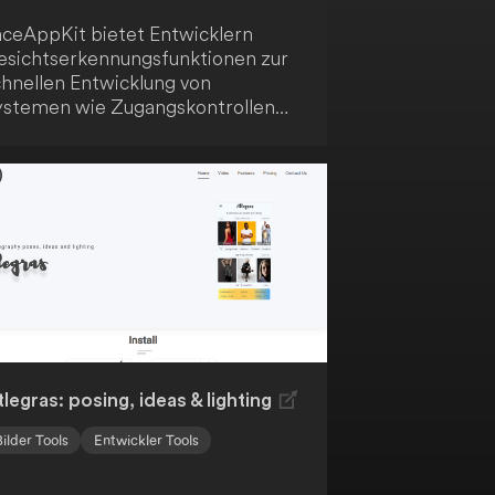
aceAppKit bietet Entwicklern
esichtserkennungsfunktionen zur
chnellen Entwicklung von
ystemen wie Zugangskontrollen
nd Anwesenheitskontrollen. Es
möglicht dir die Integration von
esichtsdetektion und -erkennung
 Sicherheits- und
berwachungslösungen. Darüber
naus unterstützt das Toolkit die
mplementierung von
örpertemperaturmesssystemen
nter Nutzung der
esichtserkennungstechnologie.
legras: posing, ideas & lighting
Bilder Tools
Entwickler Tools