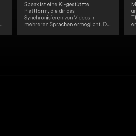
Speax ist eine KI-gestützte
M
Plattform, die dir das
u
Synchronisieren von Videos in
T
mehreren Sprachen ermöglicht. Die
e
benutzerfreundliche Oberfläche
t
und die schnelle Batch-Verarbeitung
- 
er
erleichtern es dir, ein globales
e
Publikum zu erreichen. Du kannst
deine Videos einfach hochladen,
verwalten und herunterladen.