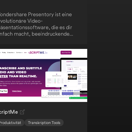
ondershare Presentory ist eine
evolutionäre Video-
äsentationssoftware, die es dir
infach macht, beeindruckende
rtuelle Präsentationen zu erstellen.
ank leistungsstarker KI-Funktionen
ingst du deine Botschaft sicher
ei deinem Publikum an.
criptMe
Produktivität
Transkription Tools