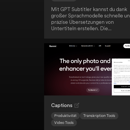
Mit GPT Subtitler kannst du dank
großer Sprachmodelle schnelle u
präzise Übersetzungen von
Untertiteln erstellen. Die
Webanwendung ermöglicht dir,
Untertitel zu übersetzen oder
Videos zu globalisieren. So
optimierst du deinen Arbeitsablau
durch Effizienz und Genauigkeit.
Captions
Produktivität
Transkription Tools
Video Tools