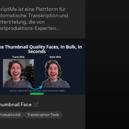
riptMe ist eine Plattform für
utomatische Transkription und
tertitelung, die von
ostproduktions-Experten
twickelt wurde. Sie ist für die
rbeit mit Avid Media Composer
nd anderen Tools konzipiert.
humbnail Face
Produktivität
Transkription Tools