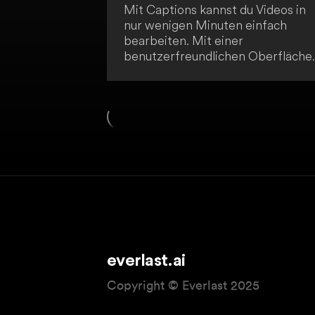
Mit Captions kannst du Videos in
nur wenigen Minuten einfach
bearbeiten. Mit einer
benutzerfreundlichen Oberfläche
kannst du deine Videos anpassen,
korrigieren und übersetzen. So
maximierst du die Reichweite dein
Inhalte mit minimalem Aufwand.
everlast.ai
Copyright © Everlast 2025