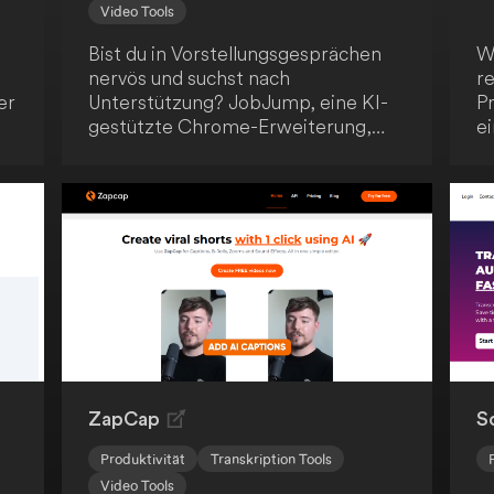
Video Tools
Bist du in Vorstellungsgesprächen
W
nervös und suchst nach
r
er
Unterstützung? JobJump, eine KI-
Pr
gestützte Chrome-Erweiterung,
e
hilft dir dabei! Sie erkennt
vi
automatisch die Fragen und bietet
D
n.
dir prägnante, zielgerichtete
br
Antwortvorschläge basierend auf
b
deinem Lebenslauf. Mit dieser
innovativen Lösung wirst du sicher
den gewünschten Job an Land
z
ziehen.
 in
ZapCap
S
Produktivität
Transkription Tools
Video Tools