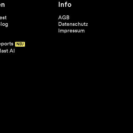
en
Info
est
AGB
Blog
Datenschutz
Impressum
eports
ast AI