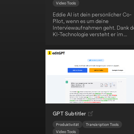
Video Tools
Eddie AI ist dein persönlicher Co-
Pilot, wenn es um deine
Interviewaufnahmen geht. Dank d
KI-Technologie versteht er im
Handumdrehen deine
Textanweisungen und kann deine
Aufnahmen blitzschnell bearbeite
Du kannst stärkere Hooks
anfordern, deine Schnitte
prägnanter gestalten und nahtlos
mit Eddie iterieren. Anschließend
exportierst du die Ergebnisse gan
einfach als MP4 oder arbeitest sie
Adobe, DaVinci Resolve und FCP
weiter aus.
GPT Subtitler
Produktivität
Transkription Tools
Video Tools