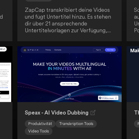
ZapCap transkribiert deine Videos
Sc
nd
und fügt Untertitel hinzu. Es stehen
a
dir über 21 ansprechende
Un
Untertitelvorlagen zur Verfügung,
P
um deine Videos attraktiver zu
en
gestalten. Die Anwendung
A
verbessert die
u
f
Benutzerfreundlichkeit und das
Engagement deiner Zuschauer.
Speax - AI Video Dubbing
T
Produktivität
Transkription Tools
Video Tools