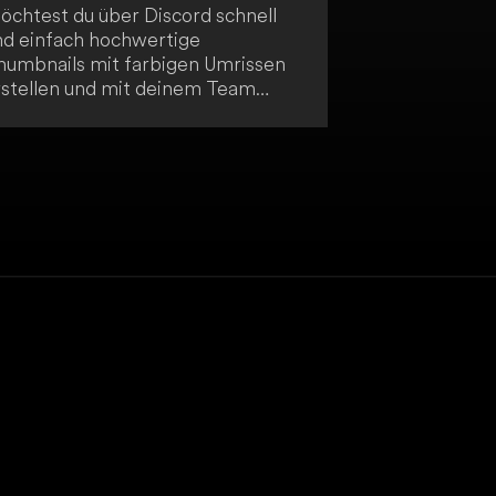
öchtest du über Discord schnell
nd einfach hochwertige
humbnails mit farbigen Umrissen
rstellen und mit deinem Team
eilen? Dann nutze Thumbnail Face
ein Tool, das dir genau das
rmöglicht!