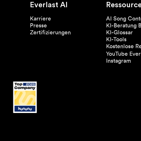
Everlast AI
Ressourc
Karriere
AI Song Cont
Presse
KI-Beratung 
Zertifizierungen
KI-Glossar
KI-Tools
Kostenlose R
YouTube Everl
Instagram