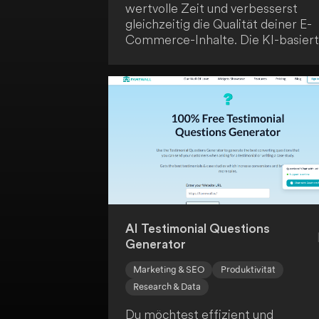
wertvolle Zeit und verbesserst
gleichzeitig die Qualität deiner E-
Commerce-Inhalte. Die KI-basier
SaaS-Lösung hilft dir dabei,
Produktbeschreibungen, Blogartik
und Werbetexte zu generieren -
ganz ohne großen Aufwand.
AI Testimonial Questions
Generator
Marketing & SEO
Produktivität
Research & Data
Du möchtest effizient und