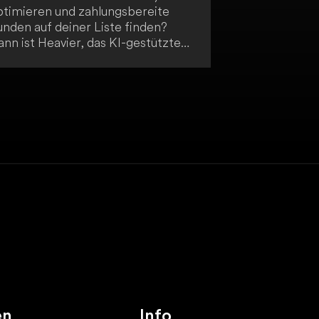
ptimieren und zahlungsbereite
unden auf deiner Liste finden?
nn ist Heavier, das KI-gestützte
ool zur Generierung von
otenziellen Kunden, genau das
chtige für dich. Mit Heavier kannst
u dein Unternehmen leichter
ptimieren.
en
Info