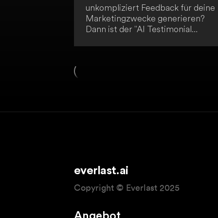
unkompliziert Feedback für deine
Marketingzwecke generieren?
Dann ist der "AI Testimonial
Questions Generator" das
kostenfreie Tool, das du brauchst.
Ohne Anmeldung kannst du damit
automatisiert Testimonial-Fragen
erstellen, um aussagekräftige
Kundenreferenzen zu sammeln. M
diesem benutzerfreundlichen
Instrument können Unternehmen
wie deines einfach und effektiv
Kundenmeinungen einholen.
everlast.ai
Copyright © Everlast 2025
Angebot