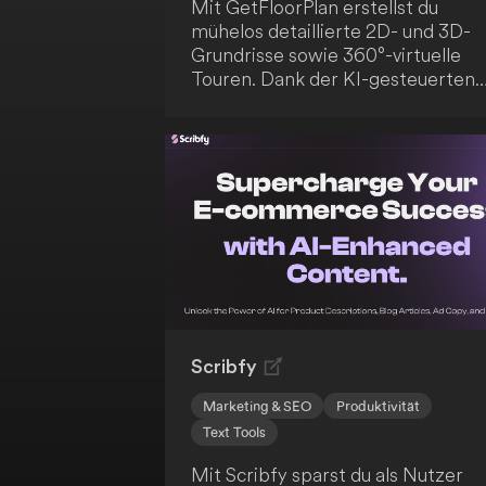
Mit GetFloorPlan erstellst du
mühelos detaillierte 2D- und 3D-
Grundrisse sowie 360°-virtuelle
Touren. Dank der KI-gesteuerten
Technologie profitierst du von
zahlreichen Schlüsselelementen u
Vorteilen.
Scribfy
Marketing & SEO
Produktivität
Text Tools
Mit Scribfy sparst du als Nutzer