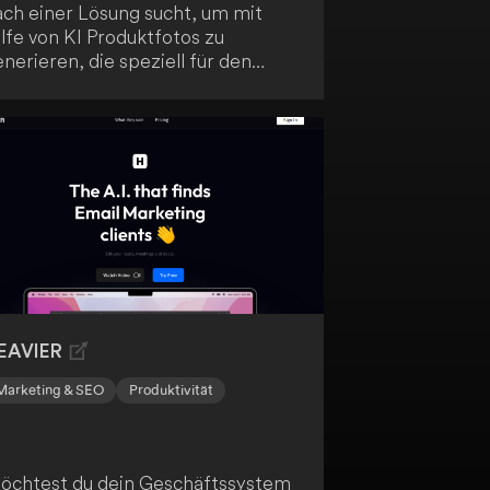
ach einer Lösung sucht, um mit
lfe von KI Produktfotos zu
nerieren, die speziell für den
nline-Verkauf optimiert sind?
ann ist AI-Product Photos genau
s Richtige für dich. Im Gegensatz
u anderen KI-Modellen werden die
oduktbilder hier nicht verändert,
ondern mit dem CreatorKit
ffusion Model erstellt.
EAVIER
Marketing & SEO
Produktivität
öchtest du dein Geschäftssystem