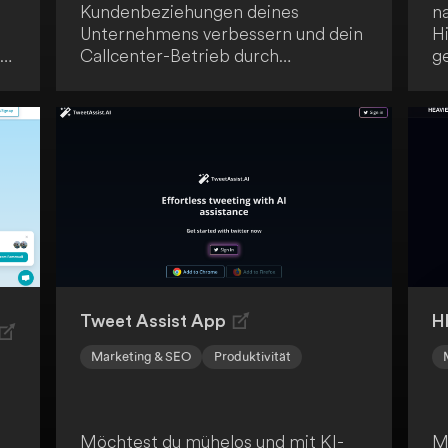
Kundenbeziehungen deines
n
Unternehmens verbessern und dein
Hi
te
Callcenter-Betrieb durch
ge
intelligente Callbots optimieren?
O
el
Dann ist HelloCall genau das
D
leistungsstarke Werkzeug, das du
da
brauchst. Mit HelloCall kannst du
z
die Fähigkeiten von Sprachbots
Pr
nutzen, um deinen Kunden rund um
s
die Uhr einen intelligenten und
Di
automatisierten Kundenservice zu
bieten. Eine effektive Lösung für
eine kontinuierliche und
automatisierte Kundenbetreuung.
Tweet Assist App
H
Marketing & SEO
Produktivität
Möchtest du mühelos und mit KI-
M