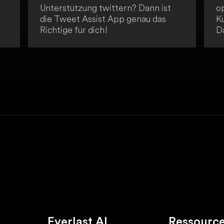
Unterstützung twittern? Dann ist
o
die Tweet Assist App genau das
K
Richtige für dich!
Da
T
p
Ri
d
o
it
Everlast AI
Ressourc