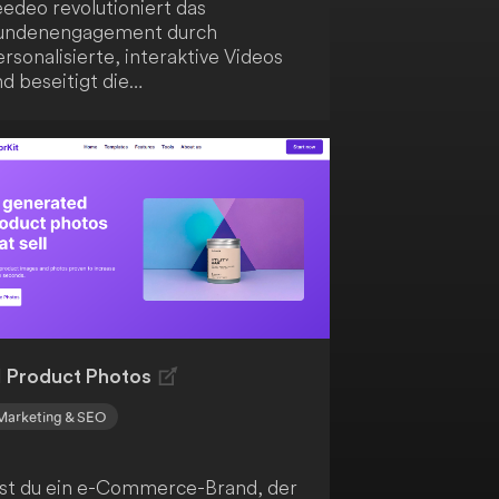
eedeo revolutioniert das
undenengagement durch
rsonalisierte, interaktive Videos
d beseitigt die
erausforderungen traditioneller
extformen. Entdecke die
elfältigen Funktionen, die Feedeo
r bietet.
I Product Photos
Marketing & SEO
ist du ein e-Commerce-Brand, der