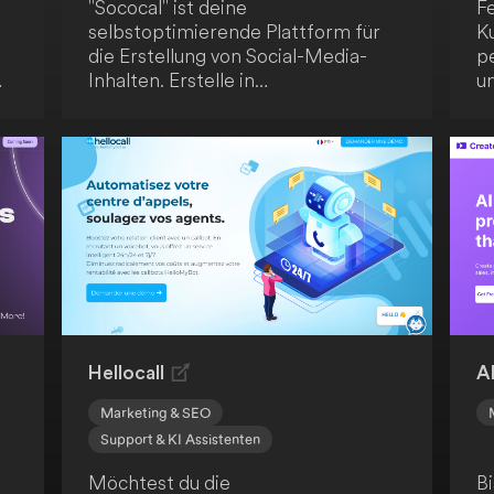
"Sococal" ist deine
F
selbstoptimierende Plattform für
K
die Erstellung von Social-Media-
pe
Inhalten. Erstelle in
un
Sekundenschnelle einen 30-tägigen
H
nd
Content-Plan, profitiere von
T
mehrsprachiger Eingabe und
vi
Ausgabe sowie Integrationen mit
di
Facebook und Shopify. Dank
vorgefertigter Bildunterschriften,
Visuals und Hashtags kannst du
selbstbewusst und regelmäßig
posten und dich auf das Wachstum
deines Unternehmens
konzentrieren.
Hellocall
A
Marketing & SEO
Support & KI Assistenten
Möchtest du die
B