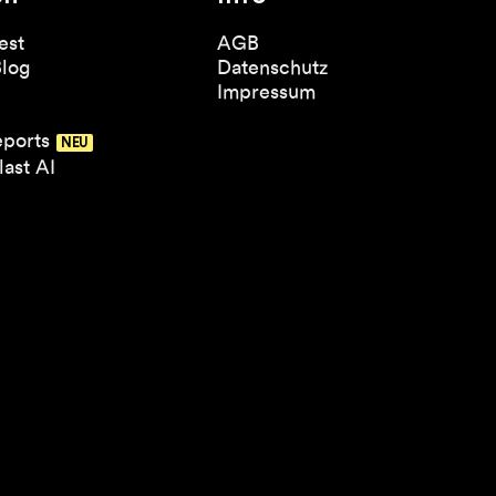
est
AGB
Blog
Datenschutz
Impressum
eports
ast AI