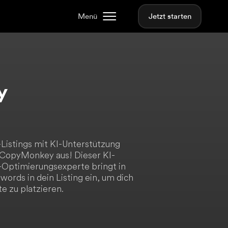
Menü
Jetzt starten
y
istings mit KI-Unterstützung
 CopyMonkey aus! Dieser KI-
Optimierungsexperte bringt in
ords in dein Listing ein, um dich
te zu platzieren.