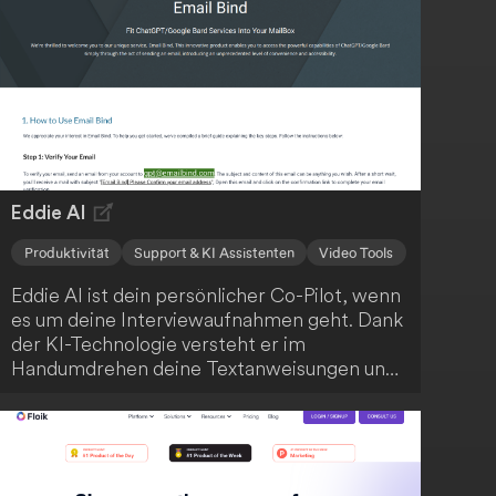
Eddie AI
Produktivität
Support & KI Assistenten
Video Tools
Eddie AI ist dein persönlicher Co-Pilot, wenn
es um deine Interviewaufnahmen geht. Dank
der KI-Technologie versteht er im
Handumdrehen deine Textanweisungen und
kann deine Aufnahmen blitzschnell
bearbeiten. Du kannst stärkere Hooks
anfordern, deine Schnitte prägnanter
gestalten und nahtlos mit Eddie iterieren.
Anschließend exportierst du die Ergebnisse