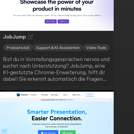
ganz einfach als MP4 oder arbeitest sie in
Adobe, DaVinci Resolve und FCP weiter aus.
JobJump
Produktivität
Support & KI Assistenten
Video Tools
Bist du in Vorstellungsgesprächen nervös und
suchst nach Unterstützung? JobJump, eine
KI-gestützte Chrome-Erweiterung, hilft dir
dabei! Sie erkennt automatisch die Fragen
und bietet dir prägnante, zielgerichtete
Antwortvorschläge basierend auf deinem
Lebenslauf. Mit dieser innovativen Lösung
wirst du sicher den gewünschten Job an
Land ziehen.