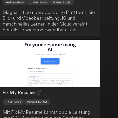
Automation
Bilder Tools
Video Tools
Magpai ist deine webbasierte Plattform, die
Bild- und Videobearbeitung, KI und
maschinelles Lernen in der Cloud vereint.
Erstelle so wiederverwendbare und
skalierbare Inhalte ganz einfach. Darüber
hinaus fördert Magpai die Zusammenarbeit,
indem es Bearbeitungsknotenpunkte für dein
gesamtes Team zugänglich macht.
Fix My Resume
Text Tools
Produktivität
Mit Fix My Resume kannst du die Leistung
von GPT-3 nutzen, um einen Gewinner-