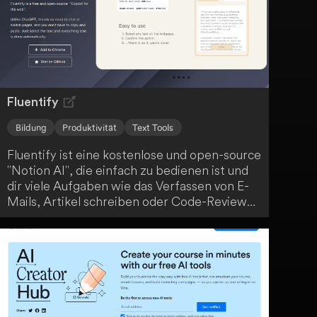
Lerninhalten, Echtzeit-KI-Kursleitern und
einer GPT-4-getriebenen Lernerfahrung, um
deine Ziele zu erreichen.
Fluentify
Bildung
Produktivität
Text Tools
Fluentify ist eine kostenlose und open-source
"Notion AI", die einfach zu bedienen ist und
dir viele Aufgaben wie das Verfassen von E-
Mails, Artikel schreiben oder Code-Reviews
erleichtert. Durch einfaches Wischen wird
deine Arbeit erledigt. Egal, in welcher
Situation du dich befindest, Fluentify ist ein
vielseitiges Tool, das dir den Arbeitsalltag
erleichtert.