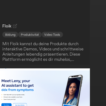
Floik
Bildung
Produktivität
Video Tools
Mit Floik kannst du deine Produkte durch
interaktive Demos, Videos und schrittweise
Anleitungen lebendig präsentieren. Diese
Plattform ermöglicht es dir mühelos,
ansprechende Produktinhalte zu erstellen -
auch wenn sich dein Produkt schnell
weiterentwickelt. Fördere das Verständnis
deiner Nutzer, steigere die
Kundenzufriedenheit und unterstütze die
Produktnutzung.