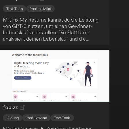
Text Tools
Produktivität
Mit Fix My Resume kannst du die Leistung
von GPT-3 nutzen, um einen Gewinner-
Lebenslauf zu erstellen. Die Plattform
analysiert deinen Lebenslauf und die
Stellenanforderungen und gibt dir
personalisierte Tipps, um deine
Erfolgsaussichten zu verbessern. Verbessere
deine Job-Suche und erreiche heute deinen
Traumjob!
fobizz
Bildung
Produktivität
Text Tools
Mit Fobizz hast du Zugriff auf einfache,