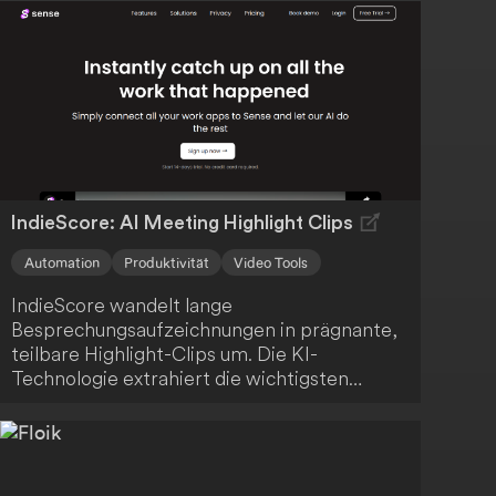
IndieScore: AI Meeting Highlight Clips
Automation
Produktivität
Video Tools
IndieScore wandelt lange
Besprechungsaufzeichnungen in prägnante,
teilbare Highlight-Clips um. Die KI-
Technologie extrahiert die wichtigsten
Momente, sodass du Zeit sparst und dein
Team oder deine Kunden nur mit den
relevantesten Informationen versorgt
werden. Profitiere von einer effizienten und