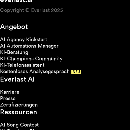
everlast.ai
Copyright © Everlast 2025
Angebot
AI Agency Kickstart
AI Automations Manager
KI-Beratung
KI-Champions Community
KI-Telefonassistent
Kostenloses Analysegespräch
Everlast AI
Karriere
Presse
Zertifizierungen
Ressourcen
AI Song Contest