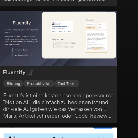
Lernplattform bietet dir Funktionen wie KI-
gestützte Kursentwicklung, anpassbare
Kursübersichten und interaktives Curriculum-
Design. Profitiere von personalisierten
Lerninhalten, Echtzeit-KI-Kursleitern und
einer GPT-4-getriebenen Lernerfahrung, um
deine Ziele zu erreichen.
Fluentify
Bildung
Produktivität
Text Tools
Fluentify ist eine kostenlose und open-source
"Notion AI", die einfach zu bedienen ist und
dir viele Aufgaben wie das Verfassen von E-
Mails, Artikel schreiben oder Code-Reviews
erleichtert. Durch einfaches Wischen wird
deine Arbeit erledigt. Egal, in welcher
Situation du dich befindest, Fluentify ist ein