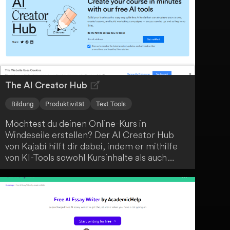
vielseitiges Tool, das dir den Arbeitsalltag
erleichtert.
The AI Creator Hub
Bildung
Produktivität
Text Tools
Möchtest du deinen Online-Kurs in
Windeseile erstellen? Der AI Creator Hub
von Kajabi hilft dir dabei, indem er mithilfe
von KI-Tools sowohl Kursinhalte als auch
Marketingmaterialien automatisch generiert.
Bring einfach deine Ideen mit und lass dich
vom AI Creator Hub unterstützen.