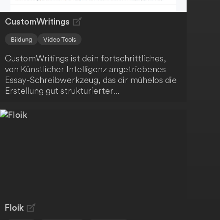
CustomWritings
Bildung
Video Tools
CustomWritings ist dein fortschrittliches,
von Künstlicher Intelligenz angetriebenes
Essay-Schreibwerkzeug, das dir mühelos die
Erstellung gut strukturierter
wissenschaftlicher Arbeiten ermöglicht.
Dieses innovative Tool nutzt maschinelles
Lernen und eine robuste Lernbasis, um
hochwertige Essays zu produzieren. Eine
wertvolle Ressource für Studierende aller
Bildungsstufen.
Floik