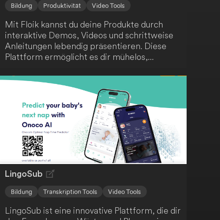
Bildung
Produktivität
Video Tools
Mit Floik kannst du deine Produkte durch
interaktive Demos, Videos und schrittweise
Anleitungen lebendig präsentieren. Diese
Plattform ermöglicht es dir mühelos,
ansprechende Produktinhalte zu erstellen -
auch wenn sich dein Produkt schnell
weiterentwickelt. Fördere das Verständnis
deiner Nutzer, steigere die
Kundenzufriedenheit und unterstütze die
Produktnutzung.
LingoSub
Bildung
Transkription Tools
Video Tools
LingoSub ist eine innovative Plattform, die dir