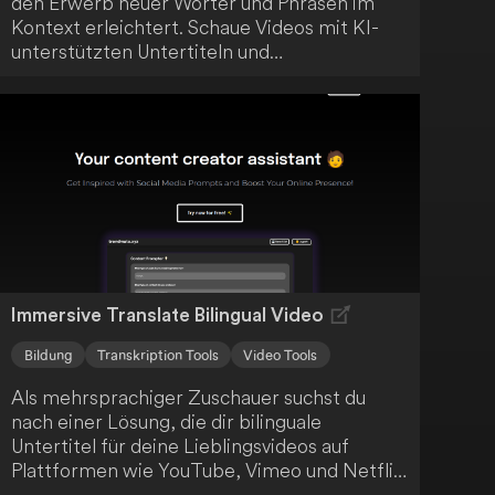
den Erwerb neuer Wörter und Phrasen im
Kontext erleichtert. Schaue Videos mit KI-
unterstützten Untertiteln und
Übersetzungen an und profitiere von einem
umfassenden Lernerlebnis. Zu den
Hauptfunktionen gehören die
Zusammenfassung von Inhalten, die
Erstellung von Transkripten und eine
effiziente Notizverwaltung.
Immersive Translate Bilingual Video
Bildung
Transkription Tools
Video Tools
Als mehrsprachiger Zuschauer suchst du
nach einer Lösung, die dir bilinguale
Untertitel für deine Lieblingsvideos auf
Plattformen wie YouTube, Vimeo und Netflix
bietet? Dann ist Immersive Translate genau