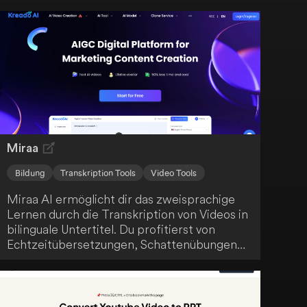
das Richtige für dich! Diese Anwendung
unterstützt bereits über 50 Plattformen und
erweitert ihr Angebot ständig, um dir eine
verbesserte Nutzererfahrung zu bieten. Egal,
in welcher Sprache du deine Videos
konsumierst - Immersive Translate hat die
passenden Untertitel für dich.
Miraa
Bildung
Transkription Tools
Video Tools
Miraa AI ermöglicht dir das zweisprachige
Lernen durch die Transkription von Videos in
bilinguale Untertitel. Du profitierst von
Echtzeitübersetzungen, Schattenübungen
und KI-gestützten Erklärungen. Diese
innovative Plattform fördert dein effektives
Sprachenlernen auf moderne Weise.