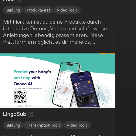
Bildung
Produktivität
Video Tools
Mit Floik kannst du deine Produkte durch
interaktive Demos, Videos und schrittweise
Anleitungen lebendig präsentieren. Diese
Plattform ermöglicht es dir mühelos,
ansprechende Produktinhalte zu erstellen -
auch wenn sich dein Produkt schnell
weiterentwickelt. Fördere das Verständnis
deiner Nutzer, steigere die
Kundenzufriedenheit und unterstütze die
Produktnutzung.
LingoSub
Bildung
Transkription Tools
Video Tools