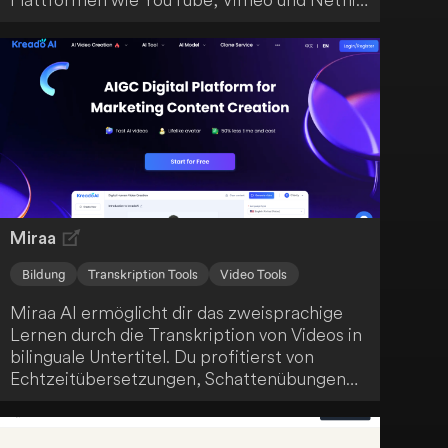
bietet? Dann ist Immersive Translate genau
das Richtige für dich! Diese Anwendung
unterstützt bereits über 50 Plattformen und
erweitert ihr Angebot ständig, um dir eine
verbesserte Nutzererfahrung zu bieten. Egal,
in welcher Sprache du deine Videos
konsumierst - Immersive Translate hat die
passenden Untertitel für dich.
Miraa
Bildung
Transkription Tools
Video Tools
Miraa AI ermöglicht dir das zweisprachige
Lernen durch die Transkription von Videos in
bilinguale Untertitel. Du profitierst von
Echtzeitübersetzungen, Schattenübungen
und KI-gestützten Erklärungen. Diese
innovative Plattform fördert dein effektives
Sprachenlernen auf moderne Weise.