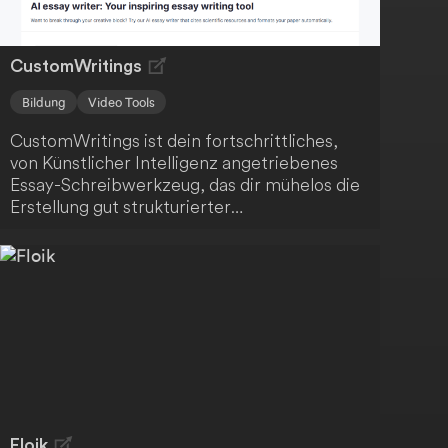
CustomWritings
Bildung
Video Tools
CustomWritings ist dein fortschrittliches,
von Künstlicher Intelligenz angetriebenes
Essay-Schreibwerkzeug, das dir mühelos die
Erstellung gut strukturierter
wissenschaftlicher Arbeiten ermöglicht.
Dieses innovative Tool nutzt maschinelles
Lernen und eine robuste Lernbasis, um
hochwertige Essays zu produzieren. Eine
wertvolle Ressource für Studierende aller
Bildungsstufen.
Floik