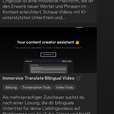
LingoSub ist eine innovative Plattform, die dir
den Erwerb neuer Wörter und Phrasen im
Kontext erleichtert. Schaue Videos mit KI-
unterstützten Untertiteln und
Übersetzungen an und profitiere von einem
umfassenden Lernerlebnis. Zu den
Hauptfunktionen gehören die
Zusammenfassung von Inhalten, die
Erstellung von Transkripten und eine
effiziente Notizverwaltung.
Immersive Translate Bilingual Video
Bildung
Transkription Tools
Video Tools
Als mehrsprachiger Zuschauer suchst du
nach einer Lösung, die dir bilinguale
Untertitel für deine Lieblingsvideos auf
Plattformen wie YouTube, Vimeo und Netflix