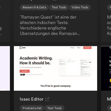
Research & Data
Text Tools
Video Tools
"Ramayan Quest" ist eine der
Ma
ältesten indischen Texte.
s
g
Verschiedene englische
f
Übersetzungen des Ramayan
K
wurden verwendet und mit
o
generativen KI-Fähigkeiten
O
erweitert. Dies ermöglicht eine
Z
innovative und moderne
s
Interpretation des klassischen
S
ne
Textes.
du
er
P
z
.
M
de
Ar
k
Isaac Editor
M
Produktivität
Text Tools