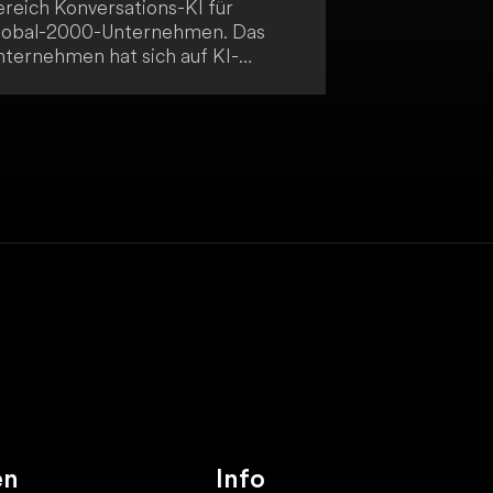
ereich Konversations-KI für
lobal-2000-Unternehmen. Das
nternehmen hat sich auf KI-
asierte Dialoglösungen
ezialisiert, die speziell für den
nternehmenseinsatz konzipiert
rden. Ihr Ziel ist es, deine
igitalen Kundeninteraktionen
chneller und menschlicher zu
stalten.
en
Info