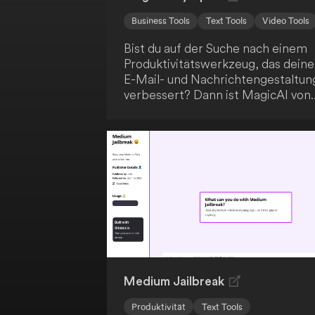
Business Tools
Text Tools
Video Tools
Bist du auf der Suche nach einem
Produktivitätswerkzeug, das deine
E-Mail- und Nachrichtengestaltun
verbessert? Dann ist MagicAI von
Spike genau das Richtige für dich!
Diese KI-gestützte Lösung
beschleunigt deine Arbeitsabläufe
und hilft dir, klare, überzeugende
Kommunikation zu erstellen.
Darüber hinaus bietet MagicAI ei
sofortige Zusammenfassung dein
langen E-Mail-Konversationen,
Nachrichten, Notizen und Dateien
Steigere deine Effizienz mit
MagicAI!
Medium Jailbreak
Produktivität
Text Tools