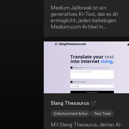
Medium Jailbreak ist ein
generatives KI-Tool, das es dir
ermöglicht, jeden beliebigen
Medium.com-Artikel in
vereinfachter Form zu lesen -
inklusive kostenpflichtiger Artikel,
jeder Sprache mit nur einem Klick.
Die Anwendung ist
benutzerfreundlich und einfach
zugänglich. So kannst du auf
Premium-Inhalte zugreifen, ohne
ein Abonnement zu haben, und
Artikel in mehreren Sprachen les
sowie Premium-Inhalte mit
Freunden und Kollegen teilen.
Slang Thesaurus
Entertainment & Fun
Text Tools
Mit Slang Thesaurus, deiner AI-