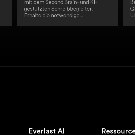
mit dem Second Brain- und KI-
B
gestützten Schreibbegleiter.
G
Erhalte die notwendige
U
Unterstützung, um noch bessere
b
Artikel, E-Mails, Nachrichten und
sp
mehr zu verfassen. Lass dich von
U
nd
dieser innovativen Lösung
wu
inspirieren!
d
s
ge
Everlast AI
Ressourc