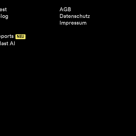
est
AGB
Blog
Datenschutz
Impressum
eports
ast AI