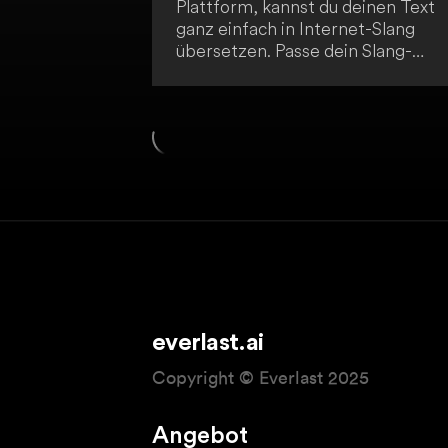
Plattform, kannst du deinen Text
ganz einfach in Internet-Slang
übersetzen. Passe dein Slang-
Niveau von 1 bis 5 an und erhalte
sofortige Ergebnisse ohne
aufwendige Recherche. Besuche
SlangThesaurus.com/translator u
verleihe deinem Text einen
trendigen Internet-Slang-Touch.
everlast.ai
Copyright © Everlast 2025
Angebot