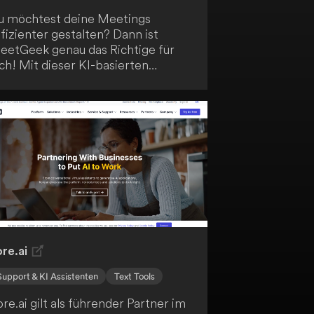
u möchtest deine Meetings
fizienter gestalten? Dann ist
eetGeek genau das Richtige für
ch! Mit dieser KI-basierten
ösung kannst du deine Meetings
utomatisch aufzeichnen,
ranskribieren und
usammenfassen. So behältst du
tets den Überblick und gewinnst
rtvolle Erkenntnisse - alles in
inem Tool!
re.ai
Support & KI Assistenten
Text Tools
re.ai gilt als führender Partner im