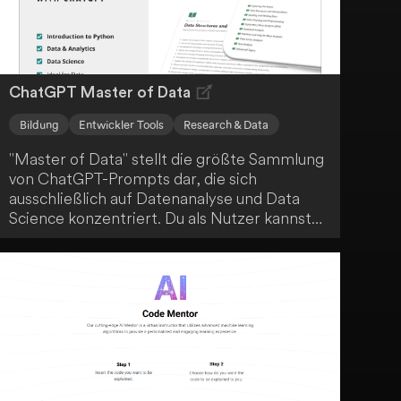
ChatGPT Master of Data
Bildung
Entwickler Tools
Research & Data
"Master of Data" stellt die größte Sammlung
von ChatGPT-Prompts dar, die sich
ausschließlich auf Datenanalyse und Data
Science konzentriert. Du als Nutzer kannst
die Prompts verwenden, um ChatGPT als
Co-Pilot auf deinem Lernweg zu integrieren.
Nach dem Erfolg von ChatGPT Data &
Analytics erweitert diese Ressource die
Toolbox für angehende Datenexperten.