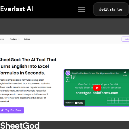
Everlast AI
Jetzt starten
SheetGod