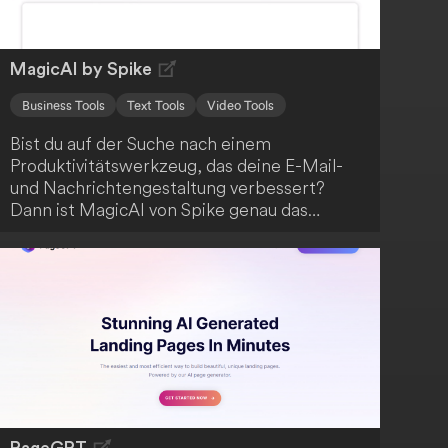
MagicAI by Spike
Business Tools
Text Tools
Video Tools
Bist du auf der Suche nach einem
Produktivitätswerkzeug, das deine E-Mail-
und Nachrichtengestaltung verbessert?
Dann ist MagicAI von Spike genau das
Richtige für dich! Diese KI-gestützte Lösung
beschleunigt deine Arbeitsabläufe und hilft
dir, klare, überzeugende Kommunikation zu
erstellen. Darüber hinaus bietet MagicAI eine
sofortige Zusammenfassung deiner langen
E-Mail-Konversationen, Nachrichten,
Notizen und Dateien. Steigere deine
Effizienz mit MagicAI!