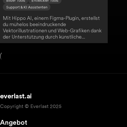
Bilder Tools
Entwickler Tools
Support & KI Assistenten
Mit Hippo AI, einem Figma-Plugin, erstellst
du mühelos beeindruckende
Vektorillustrationen und Web-Grafiken dank
der Unterstützung durch künstliche
Intelligenz. Das Tool zeichnet sich durch
seine einfache Bedienbarkeit aus und bietet
dir 22 speziell für das Web ausgewählte Stile,
ohne dass komplexe Eingabeaufforderungen
nötig sind. Darüber hinaus kannst du mit
Hippo AI beliebige Bilder vektorisieren oder
mit KI-Funktionen bearbeiten.
everlast.ai
Copyright © Everlast 2025
Angebot