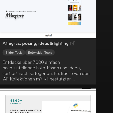
Bildungsportal und erleichtert dir den Zugang
zu fortschrittlichen AI-Technologien.
Atlegras: posing, ideas & lighting
Bilder Tools
Entwickler Tools
Entdecke über 7000 einfach
nachzustellende Foto-Posen und Ideen,
sortiert nach Kategorien. Profitiere von den
'AI'-Kollektionen mit KI-gestützten
Sammlungen beliebter Posen. Nutze
erweiterte Suchfunktionen, lade eigene
Inhalte hoch und organisiere sie, und
profitiere von professionellen
Beleuchtungssetups sowie einem Tracker für
die goldene und blaue Stunde.