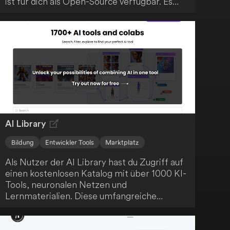
ist für dich als Open-Source verfügbar. Es
nutzt das Vercel AI SDK 3.0 für generative
Benutzeroberflächen und bietet interaktive
Tutoring-Funktionen. Darüber hinaus gibt es
auch eine kommerzielle Version über
everlynai.com.
AI Library
Bildung
Entwickler Tools
Marktplatz
Als Nutzer der AI Library hast du Zugriff auf
einen kostenlosen Katalog mit über 1000 KI-
Tools, neuronalen Netzen und
Lernmaterialien. Diese umfangreiche
Ressource ermöglicht es dir, Künstliche
Intelligenz praktisch zu erforschen und
anzuwenden. Die Plattform dient als