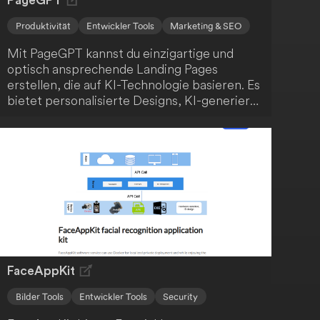
PageGPT
Produktivität
Entwickler Tools
Marketing & SEO
Mit PageGPT kannst du einzigartige und
optisch ansprechende Landing Pages
erstellen, die auf KI-Technologie basieren. Es
bietet personalisierte Designs, KI-generierte
Copywriting und Bildoptimierung sowie
Strategien zur Konversions-Optimierung. So
ermöglicht es dir eine nahtlose
Benutzererfahrung, maximale Wirkung und
treibt gewünschte Aktionen von Besuchern
an. Mit PageGPT kannst du eine attraktive
Landing Page erstellen, die deine Marke
widerspiegelt und die Conversion-Rate
maximiert.
FaceAppKit
Bilder Tools
Entwickler Tools
Security