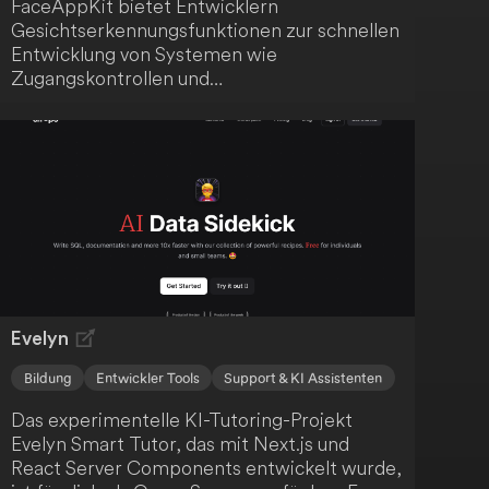
FaceAppKit bietet Entwicklern
Gesichtserkennungsfunktionen zur schnellen
Entwicklung von Systemen wie
Zugangskontrollen und
Anwesenheitskontrollen. Es ermöglicht dir
die Integration von Gesichtsdetektion und -
erkennung in Sicherheits- und
Überwachungslösungen. Darüber hinaus
unterstützt das Toolkit die Implementierung
von Körpertemperaturmesssystemen unter
Nutzung der
Gesichtserkennungstechnologie.
Evelyn
Bildung
Entwickler Tools
Support & KI Assistenten
Das experimentelle KI-Tutoring-Projekt
Evelyn Smart Tutor, das mit Next.js und
React Server Components entwickelt wurde,