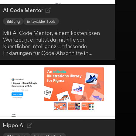
AI Code Mentor
Bildung
Entwickler Tools
Mit AI Code Mentor, einem kostenlosen
Werkzeug, erhältst du mithilfe von
Künstlicher Intelligenz umfassende
Erklärungen für Code-Abschnitte in
verschiedenen Programmiersprachen. Dabei
kannst du zwischen verschiedenen
Erklärungsstilen wählen. Das Tool eignet sich
besonders für Anfänger und hilft dir beim
Verständnis von Programmierlogik, der
Verbesserung deiner Codierfähigkeiten, dem
Erlernen neuer Sprachen und dem
Debugging von Code.
Hippo AI