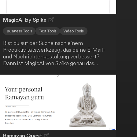
MagicAI by Spike
Business Tools
Text Tools
Video Tools
Bist du auf der Suche nach einem
Produktivitätswerkzeug, das deine E-Mail-
und Nachrichtengestaltung verbessert?
Dann ist MagicAI von Spike genau das
Richtige für dich! Diese KI-gestützte Lösung
beschleunigt deine Arbeitsabläufe und hilft
dir, klare, überzeugende Kommunikation zu
erstellen. Darüber hinaus bietet MagicAI eine
sofortige Zusammenfassung deiner langen
E-Mail-Konversationen, Nachrichten,
Notizen und Dateien. Steigere deine
Effizienz mit MagicAI!
Ramayan Quest