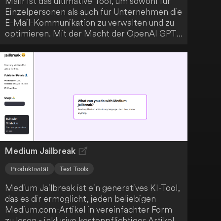
Mailr ist das ultimative Tool, um sowohl für
Einzelpersonen als auch für Unternehmen die
E-Mail-Kommunikation zu verwalten und zu
optimieren. Mit der Macht der OpenAI GPT-
3/Chat-GPT kannst du Zeit sparen und
bessere E-Mails schreiben! Verabschiede
dich von Schreibblockaden. Mit Mailr kannst
du die Kontrolle über deinen Posteingang und
deine Zeit zurücknehmen! Weltweit nutzen
Millionen Menschen die Fähigkeiten der
Künstlichen Intelligenz, um die Art und
Weise, wie wir alle kommunizieren, zu
revolutionieren!
Medium Jailbreak
Produktivität
Text Tools
Medium Jailbreak ist ein generatives KI-Tool,
das es dir ermöglicht, jeden beliebigen
Medium.com-Artikel in vereinfachter Form
zu lesen - inklusive kostenpflichtiger Artikel,