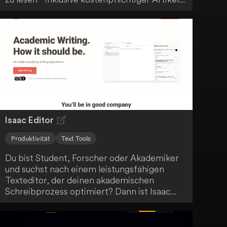
in jeder Sprache mit nur einem Klick. Die
Anwendung ist benutzerfreundlich und
einfach zugänglich. So kannst du auf
Premium-Inhalte zugreifen, ohne ein
Abonnement zu haben, und Artikel in
mehreren Sprachen lesen sowie Premium-
Inhalte mit Freunden und Kollegen teilen.
Isaac Editor
Produktivität
Text Tools
Du bist Student, Forscher oder Akademiker
und suchst nach einem leistungsfähigen
Texteditor, der deinen akademischen
Schreibprozess optimiert? Dann ist Isaac
Editor genau das Richtige für dich! Dieser KI-
basierte Editor verfügt über eine integrierte
Grammatik- und Sprachprüfung sowie eine