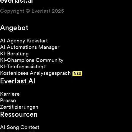
everlast.ai
Copyright © Everlast 2025
Angebot
AI Agency Kickstart
AI Automations Manager
KI-Beratung
KI-Champions Community
KI-Telefonassistent
Kostenloses Analysegespräch
Everlast AI
Karriere
Presse
Zertifizierungen
Ressourcen
AI Song Contest