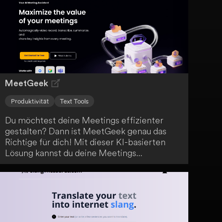
Zitierfunktion und bietet eine personalisierte
Schreiberfahrung. Insbesondere für nicht-
native Englischsprecher ist Isaac Editor eine
hervorragende Wahl, um ihre
Schreibproduktivität zu steigern und
hochwertige akademische Texte zu erstellen.
MeetGeek
Produktivität
Text Tools
Du möchtest deine Meetings effizienter
gestalten? Dann ist MeetGeek genau das
Richtige für dich! Mit dieser KI-basierten
Lösung kannst du deine Meetings
automatisch aufzeichnen, transkribieren und
zusammenfassen. So behältst du stets den
Überblick und gewinnst wertvolle
Erkenntnisse - alles in einem Tool!