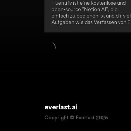
Fluentify ist eine kostenlose und
open-source "Notion AI", die
einfach zu bedienen ist und dir vie
Aufgaben wie das Verfassen von E
Mails, Artikel schreiben oder Cod
Reviews erleichtert. Durch
einfaches Wischen wird deine
Arbeit erledigt. Egal, in welcher
Situation du dich befindest,
Fluentify ist ein vielseitiges Tool, d
dir den Arbeitsalltag erleichtert.
everlast.ai
Copyright © Everlast 2025