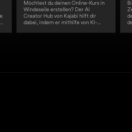
Möchtest du deinen Online-Kurs in
Bi
Windeseile erstellen? Der AI
Ze
le
Creator Hub von Kajabi hilft dir
de
-
dabei, indem er mithilfe von KI-
d
e-
Tools sowohl Kursinhalte als auch
Ri
Marketingmaterialien automatisch
fo
generiert. Bring einfach deine Ideen
er
mit und lass dich vom AI Creator
gu
Hub unterstützen.
v
as
a