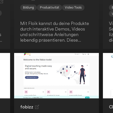
Bildung
Produktivität
Video Tools
Mit Floik kannst du deine Produkte
Vi
durch interaktive Demos, Videos
S
s
und schrittweise Anleitungen
li
lebendig präsentieren. Diese
di
Plattform ermöglicht es dir
d
mühelos, ansprechende
n
Produktinhalte zu erstellen - auch
ko
wenn sich dein Produkt schnell
K
weiterentwickelt. Fördere das
Vi
Verständnis deiner Nutzer, steigere
die Kundenzufriedenheit und
unterstütze die Produktnutzung.
fobizz
C