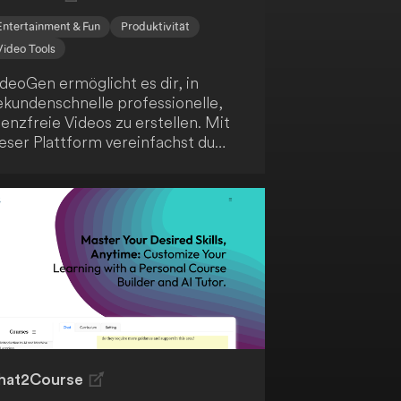
Entertainment & Fun
Produktivität
Video Tools
deoGen ermöglicht es dir, in
ekundenschnelle professionelle,
zenzfreie Videos zu erstellen. Mit
eser Plattform vereinfachst du
en Videoerstellungsprozess, der
ormalerweise zeitaufwendig und
stspielig ist. Mit nur wenigen
licks kannst du beeindruckende
deos kreieren.
hat2Course