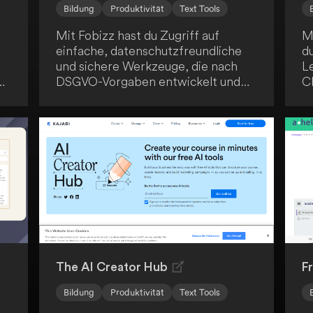
Bildung
Produktivität
Text Tools
Mit Fobizz hast du Zugriff auf
M
einfache, datenschutzfreundliche
d
und sichere Werkzeuge, die nach
L
DSGVO-Vorgaben entwickelt und
C
von Lehrer*innen für Lehrer*innen
d
erstellt wurden - ein praktischer
L
Alleskönner für den modernen
w
Unterricht.
a
i
Pr
Le
K
g
de
The AI Creator Hub
F
Bildung
Produktivität
Text Tools