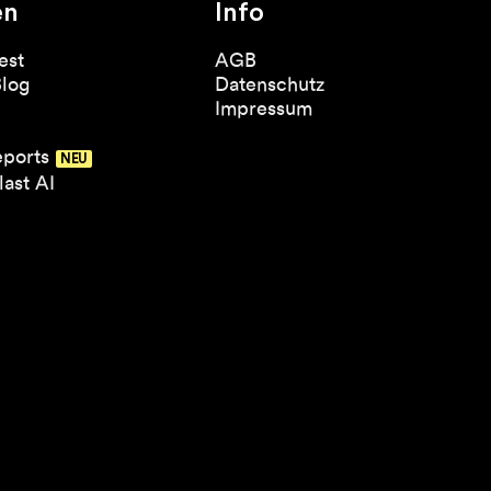
en
Info
est
AGB
Blog
Datenschutz
Impressum
eports
ast AI