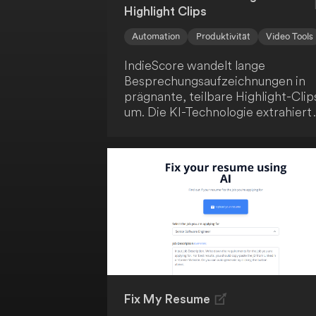
Highlight Clips
Automation
Produktivität
Video Tools
IndieScore wandelt lange
Besprechungsaufzeichnungen in
prägnante, teilbare Highlight-Clip
um. Die KI-Technologie extrahiert
die wichtigsten Momente, sodass
du Zeit sparst und dein Team oder
deine Kunden nur mit den
relevantesten Informationen
versorgt werden. Profitiere von
einer effizienten und
ansprechenden Kommunikation.
Fix My Resume