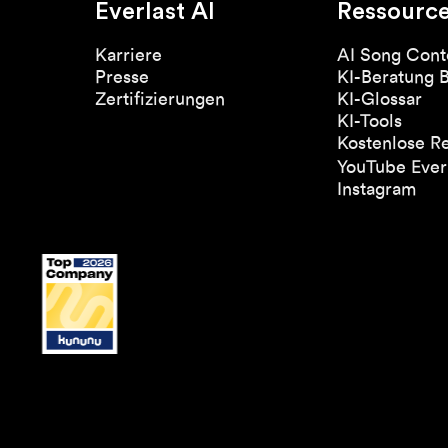
Everlast AI
Ressourc
Karriere
AI Song Cont
Presse
KI-Beratung 
Zertifizierungen
KI-Glossar
KI-Tools
Kostenlose R
YouTube Everl
Instagram