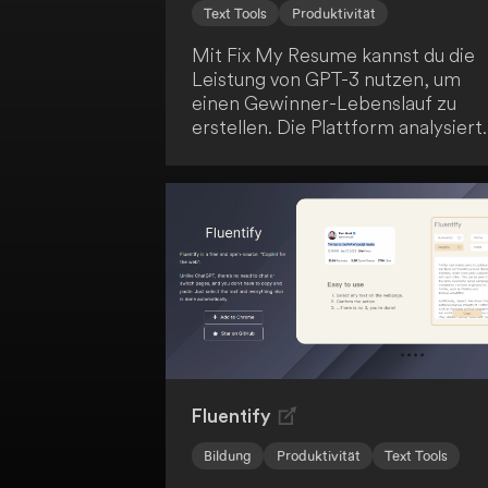
Text Tools
Produktivität
Mit Fix My Resume kannst du die
Leistung von GPT-3 nutzen, um
einen Gewinner-Lebenslauf zu
erstellen. Die Plattform analysiert
deinen Lebenslauf und die
Stellenanforderungen und gibt dir
personalisierte Tipps, um deine
Erfolgsaussichten zu verbessern.
Verbessere deine Job-Suche und
erreiche heute deinen Traumjob!
Fluentify
Bildung
Produktivität
Text Tools