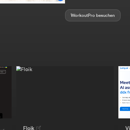
WorkoutPro
Floik
V