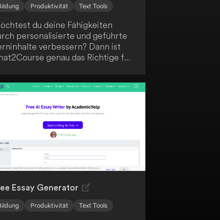
Bildung
Produktivität
Text Tools
öchtest du deine Fähigkeiten
urch personalisierte und geführte
erninhalte verbessern? Dann ist
hat2Course genau das Richtige für
ich! Diese KI-gestützte
ernplattform bietet dir Funktionen
ie KI-gestützte Kursentwicklung,
npassbare Kursübersichten und
nteraktives Curriculum-Design.
ofitiere von personalisierten
rninhalten, Echtzeit-KI-
ursleitern und einer GPT-4-
etriebenen Lernerfahrung, um
ine Ziele zu erreichen.
ree Essay Generator
Bildung
Produktivität
Text Tools