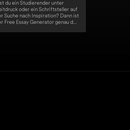
st du ein Studierender unter
itdruck oder ein Schriftsteller auf
r Suche nach Inspiration? Dann ist
er Free Essay Generator genau das
chtige für dich! Mithilfe
rtschrittlicher KI-Technologie
stellt er in Windeseile präzise und
t strukturierte Aufsätze. So
ereinfacht er den Prozess des
kademischen Schreibens enorm.