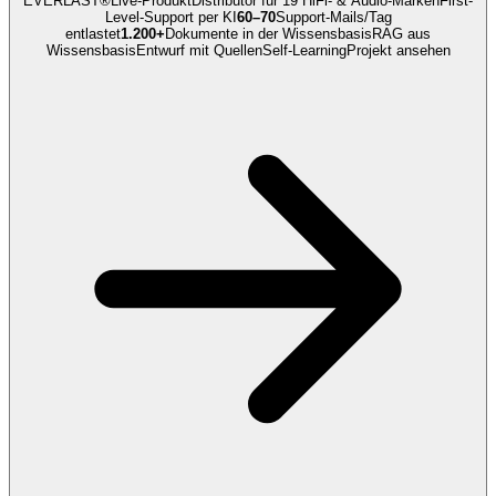
EVERLAST®
Live-Produkt
Distributor für 19 HiFi- & Audio-Marken
First-
Level-Support
per KI
60–70
Support-Mails/Tag
entlastet
1.200+
Dokumente in der Wissensbasis
RAG aus
Wissensbasis
Entwurf mit Quellen
Self-Learning
Projekt ansehen