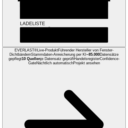
LADELISTE
BAHN
LÄNGE
m²
OK
1
22,0
28,6
2
22,0
28,6
EVERLAST®
Live-Produkt
Führender Hersteller von Fenster-
Dichtbändern
Stammdaten-Anreicherung
per KI
~85.000
Datensätze
gepflegt
10 Quellen
je Datensatz geprüft
Handelsregister
Confidence-
Gate
Nächtlich automatisch
Projekt ansehen