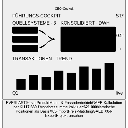
CEO-Cockpit
FÜHRUNGS-COCKPIT
STAN
QUELLSYSTEME · 3
KONSOLIDIERT · DWH
Lohn
Volumen
Lohn / J.
5,9 Mio €
10.514
Finanz
Mitarb.
Standorte
Vorgänge
84
2 → 1
TRANSAKTIONEN · TREND
Q1
live
EVERLAST®
Live-Produkt
Maler- & Fassadenbetrieb
GAEB-Kalkulation
per KI
117.660 €
Angebotssumme kalkuliert
621.000
historische
Positionen als Basis
X83-Import
Preis-Matching
GAEB X84-
Export
Projekt ansehen