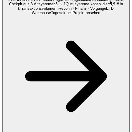
Cockpit aus
3 Altsystemen
3 → 1
Quellsysteme konsolidiert
5,9 Mio
€
Transaktionsvolumen live
Lohn · Finanz · Vorgänge
ETL-
Warehouse
Tagesaktuell
Projekt ansehen