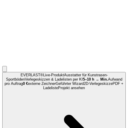
EVERLAST®
Live-Produkt
Ausstatter für Kunstrasen-
Sportböden
Verlegeskizzen & Ladelisten
per KI
5–10 h → Min.
Aufwand
pro Auftrag
0 €
externe Zeichner
Geführter Wizard
2D-Verlegeskizze
PDF +
Ladeliste
Projekt ansehen