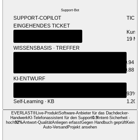
Support-Bot
SUPPORT-COPILOT
TICK
EINGEHENDES TICKET
Kund
19 Ma
WISSENSBASIS · TREFFER
QUELLE
SCORE
FAQ · Kopplung
0.94
Handbuch · Reset
0.88
KI-ENTWURF
Reset + Neukopplung
LIVE
QUELLEN ZITIERT
93%
Self-Learning · KB
1.200
EVERLAST®
Live-Produkt
Software-Anbieter für das Dachdecker-
Handwerk
KI-Telefonassistent
für den Support
0.9
Intent-Sicherheit ·
hoch
92%
Antwort-Qualität
Anliegen erfasst
Gegen Handbuch geprüft
Kein
Auto-Versand
Projekt ansehen