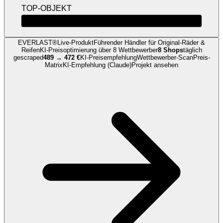
TOP-OBJEKT
4-Zi-Wohnung · Sofort-Alert
LIVE
EVERLAST®
Live-Produkt
Führender Händler für Original-Räder &
Reifen
KI-Preisoptimierung
über 8 Wettbewerber
8 Shops
täglich
gescraped
489 → 472 €
KI-Preisempfehlung
Wettbewerber-Scan
Preis-
Matrix
KI-Empfehlung (Claude)
Projekt ansehen