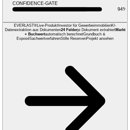
CONFIDENCE-GATE
94%
EVERLAST®
Live-Produkt
Investor für Gewerbeimmobilien
KI-
Datenextraktion
aus Dokumenten
24 Felder
je Dokument extrahiert
Markt
+ Buchwert
automatisch berechnet
Grundbuch &
Exposé
Sachwertverfahren
Stille Reserven
Projekt ansehen