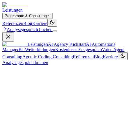
Leistungen
Programme & Consulting
Referenzen
Blog
Karriere
Analysegespräch buchen
Leistungen
AI Agency Kickstart
AI Automations
Manager
KI‑Weiterbildungen
Kostenloses Erstgespräch
Voice Agent
Consulting
Agentic Coding Consulting
Referenzen
Blog
Karriere
Analysegespräch buchen