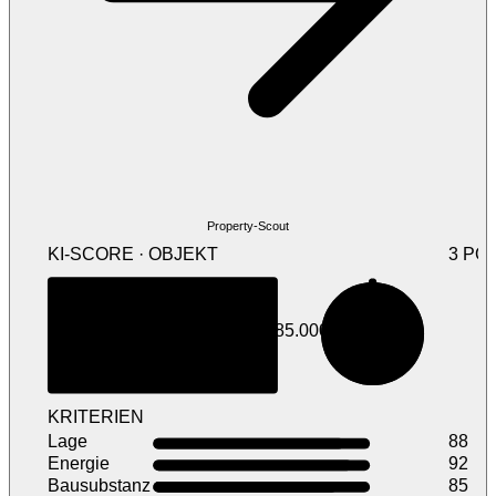
Property-Scout
KI-SCORE · OBJEKT
3 PO
87
88 m²
485.000 €
/ 100
4-Zi · Musterstadt
KRITERIEN
Lage
88
Energie
92
Bausubstanz
85