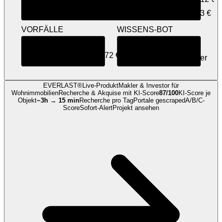
Hotel Süd
173 · 170 €
+3 €
VORFÄLLE
WISSENS-BOT
Berichte
3
Teams · EN/DE
LIVE
Schaden
272 €
6 Sprachen, alle Häuser
EVERLAST®
Live-Produkt
Makler & Investor für
Wohnimmobilien
Recherche & Akquise
mit KI-Score
87/100
KI-Score je
Objekt
~3h → 15 min
Recherche pro Tag
Portale gescraped
A/B/C-
Score
Sofort-Alert
Projekt ansehen