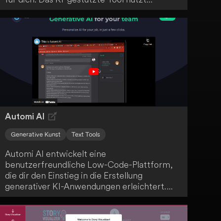
ChatGPT, um ganze Präsentationen aus
deinen Eingabeaufforderungen oder Fragen
zu generieren und automatisch
personalisierte Designs zu erstellen. Dank
der intuitiven Benutzeroberfläche, Echtzeit-
Zusammenarbeit und reaktionsschnellen
Designs für verschiedene Geräte und
Bildschirmgrößen ist PresentationAI eine
echte Erleichterung.
Automi AI
Generative Kunst
Text Tools
Automi AI entwickelt eine
benutzerfreundliche Low-Code-Plattform,
die dir den Einstieg in die Erstellung
generativer KI-Anwendungen erleichtert.
Diese innovative Technologie macht das
Erstellen solcher Anwendungen für dich
zugänglich, ohne dass du tiefgehende