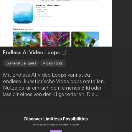
benötigen. Die Nutzung dieser
benutzerfreundlichen Plattform ist einfach
und intuitiv.
Endless AI Video Loops
Generative Kunst
Video Tools
Mit Endless AI Video Loops kannst du
endlose, künstlerische Videoloops erstellen.
Nutze dafür einfach dein eigenes Bild oder
lass dir eines von der KI generieren. Die
Anwendung kombiniert klassische Computer
Vision mit modernem, generativem
maschinellem Lernen, um deine kreativen
Möglichkeiten zu erweitern.