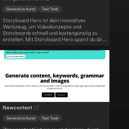
Generative Kunst
Text Tools
Storyboard Hero ist dein innovatives
Werkzeug, um Videokonzepte und
Storyboards schnell und kostengünstig zu
erstellen. Mit Storyboard Hero sparst du dir
die Zeit und Ressourcen, die normalerweise
mit der Erstellung von Storyboards
verbunden sind. Durch den Einsatz
fortschrittlicher KI-Technologie optimiert
das Tool den kreativen Prozess und
unterstützt dich dabei, deine Videoideen
effizient umzusetzen.
Newcontent
Generative Kunst
Text Tools