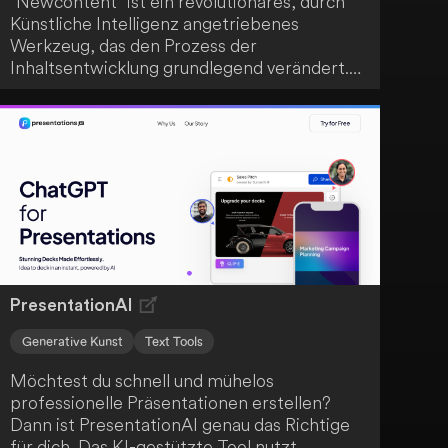
"Newcontent" ist ein revolutionäres, durch
Künstliche Intelligenz angetriebenes
Werkzeug, das den Prozess der
Inhaltsentwicklung grundlegend verändert.
Durch fortschrittliche Algorithmen erzeugt
es hochwertige Inhalte, Schlüsselwörter,
Grammatikvorschläge und sogar Bilder
basierend auf deinen Eingaben. Es stellt
einen echten Durchbruch in der Content-
Erstellung dar.
PresentationAI
Generative Kunst
Text Tools
Möchtest du schnell und mühelos
professionelle Präsentationen erstellen?
Dann ist PresentationAI genau das Richtige
für dich. Das KI-gestützte Tool nutzt