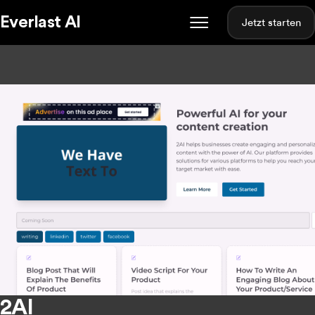
Everlast AI
Jetzt starten
2AI