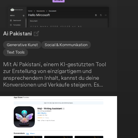
Ai Pakistani
Generative Kunst
Social & Kommunikation
Text Tools
Mit Ai Pakistani, einem KI-gestützten Tool
zur Erstellung von einzigartigem und
ansprechendem Inhalt, kannst du deine
Konversionen und Verkäufe steigern. Es
bietet über 50 sofort einsatzbereite
Vorlagen, die den Content-
Erstellungsprozess vereinfachen und
hochwertige Ergebnisse liefern. Nutze die
fortschrittliche KI-Technologie, um schnell
einzigartige Inhalte zu generieren, wähle aus
verschiedenen Vorlagen für unterschiedliche