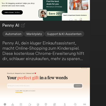
Penny AI
Automation
Marktplatz
Support & KI Assistenten
Penny AI, dein kluger Einkaufsassistent,
macht Online-Shopping zum Kinderspiel.
Diese kostenlose Chrome-Erweiterung hilft
dir, schlauer einzukaufen, mehr zu sparen
und informierte Kaufentscheidungen zu
treffen. Mit Funktionen wie Preisvergleich,
Entdeckung ähnlicher Artikel und
automatisierter Vor- und Nachteile-Analyse
optimiert Penny AI dein Online-
Einkaufserlebnis und unterstützt dich dabei,
die besten Angebote zu finden und
Überzahlungen zu vermeiden.