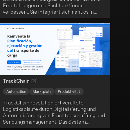
Empfehlungen und Suchfunktionen
verbessert. Sie integriert sich nahtlos in
deine bestehenden Datenquellen und nutzt
fortschrittliche Modelle, um in Echtzeit auf
dein Benutzerverhalten zu reagieren. Die
skalierbare und sichere Infrastruktur von
Shaped gewährleistet die Einhaltung von
GDPR- und SOC2-Standards.
TrackChain
Automation
Marktplatz
Produktivität
TrackChain revolutioniert veraltete
Logistikabläufe durch Digitalisierung und
Automatisierung von Frachtbeschaffung und
Sendungsmanagement. Das System
optimiert Spediteur-Compliance,