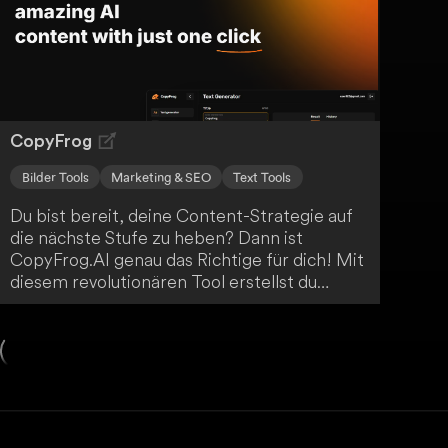
CopyFrog
Bilder Tools
Marketing & SEO
Text Tools
Du bist bereit, deine Content-Strategie auf
die nächste Stufe zu heben? Dann ist
CopyFrog.AI genau das Richtige für dich! Mit
diesem revolutionären Tool erstellst du
mühelos hochwertige und ansprechende
Inhalte, die deine Zielgruppe begeistern
werden. Profitiere von einer Vielzahl an
Funktionen wie Textgenerierung,
Bildproduktion und Anzeigenerstellung - alles
in einem einzigen Abonnement. Erlebe jetzt
die Zukunft der Inhaltserstellung!