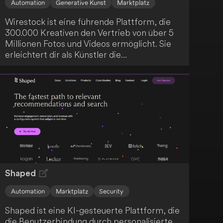
Automation
Generative Kunst
Marktplatz
Wirestock ist eine führende Plattform, die
300.000 Kreativen den Vertrieb von über 5
Millionen Fotos und Videos ermöglicht. Sie
erleichtert dir als Künstler die
Monetarisierung deiner Werke, indem sie
diese mit großen Marktplätzen und Marken
verbindet und manuelle Aufgaben reduziert.
Zusätzlich bietet Wirestock einen
leistungsfähigen KI-Generator, der das
Erstellen und Monetarisieren von KI-Inhalten
in wenigen Schritten ermöglicht.
Shaped
Automation
Marktplatz
Security
Shaped ist eine KI-gesteuerte Plattform, die
die Benutzerbindung durch personalisierte