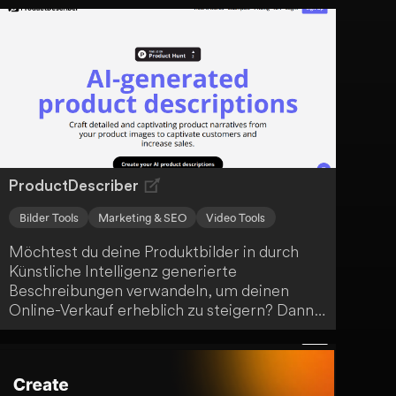
Zahlungssysteme, Routenplanung und
Ladungsverfolgung. TrackChain bietet dir
eine integrierte Lösung für lokale und
grenzüberschreitende Logistik aus einer
Hand.
ProductDescriber
Bilder Tools
Marketing & SEO
Video Tools
Möchtest du deine Produktbilder in durch
Künstliche Intelligenz generierte
Beschreibungen verwandeln, um deinen
Online-Verkauf erheblich zu steigern? Dann
ist ProductDescriber genau die innovative
Lösung, um deine Produkte effektiv zu
präsentieren.