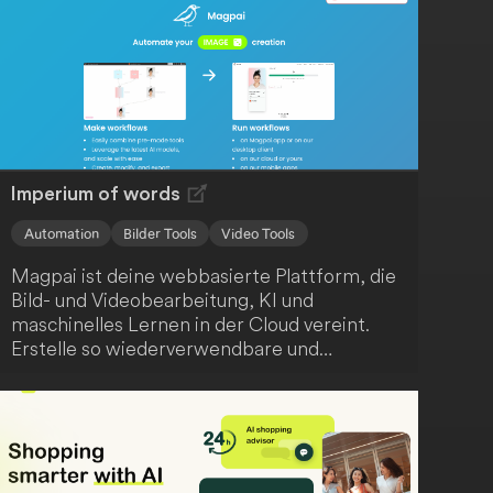
relevantesten Informationen versorgt
werden. Profitiere von einer effizienten und
ansprechenden Kommunikation.
Imperium of words
Automation
Bilder Tools
Video Tools
Magpai ist deine webbasierte Plattform, die
Bild- und Videobearbeitung, KI und
maschinelles Lernen in der Cloud vereint.
Erstelle so wiederverwendbare und
skalierbare Inhalte ganz einfach. Darüber
hinaus fördert Magpai die Zusammenarbeit,
indem es Bearbeitungsknotenpunkte für dein
gesamtes Team zugänglich macht.