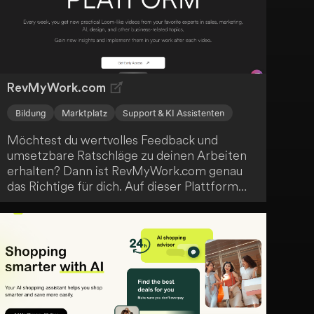
eröffnet dir neue, fesselnde Möglichkeiten,
dein Angebot zu bereichern.
RevMyWork.com
Bildung
Marktplatz
Support & KI Assistenten
Möchtest du wertvolles Feedback und
umsetzbare Ratschläge zu deinen Arbeiten
erhalten? Dann ist RevMyWork.com genau
das Richtige für dich. Auf dieser Plattform
kannst du deine Arbeiten zur Überprüfung
durch Experten einreichen. Gleichzeitig
können sich Experten schnell anmelden und
ihr Wissen monetarisieren, indem sie
anderen dabei helfen, ihre Fähigkeiten zu
verbessern. RevMyWork.com bringt
Menschen zusammen, die ihre Arbeit
perfektionieren möchten, und Fachleute, die