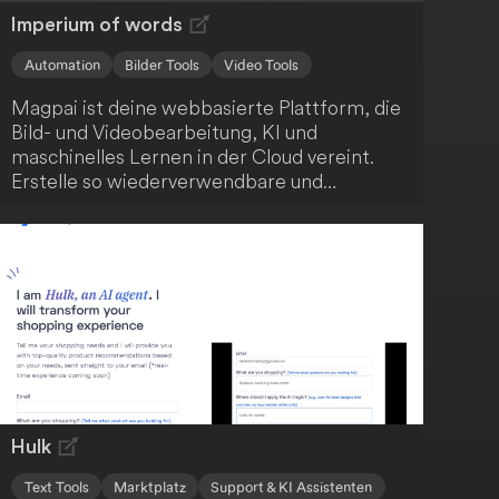
Imperium of words
Automation
Bilder Tools
Video Tools
Magpai ist deine webbasierte Plattform, die
Bild- und Videobearbeitung, KI und
maschinelles Lernen in der Cloud vereint.
Erstelle so wiederverwendbare und
skalierbare Inhalte ganz einfach. Darüber
hinaus fördert Magpai die Zusammenarbeit,
indem es Bearbeitungsknotenpunkte für dein
gesamtes Team zugänglich macht.
Hulk
Text Tools
Marktplatz
Support & KI Assistenten