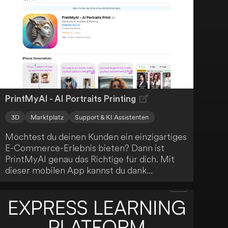
Community aufzubauen.
PrintMyAI - AI Portraits Printing
3D
Marktplatz
Support & KI Assistenten
Möchtest du deinen Kunden ein einzigartiges
E-Commerce-Erlebnis bieten? Dann ist
PrintMyAI genau das Richtige für dich. Mit
dieser mobilen App kannst du dank
fortschrittlicher Künstlicher Intelligenz
personalisierte Porträts erstellen, die du auf
T-Shirts, Tassen und weitere Produkte
drucken lassen kannst. Die eigens
entwickelte Technologie von PrintMyAI