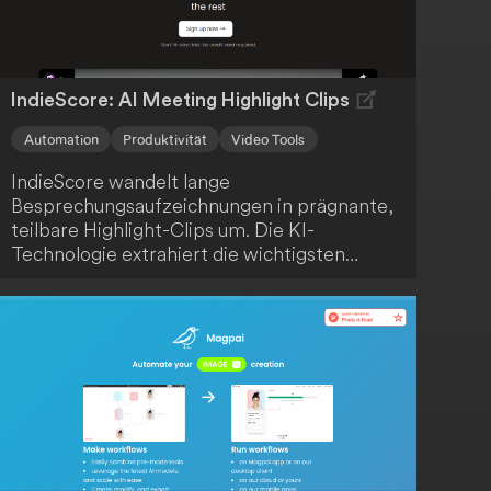
IndieScore: AI Meeting Highlight Clips
Automation
Produktivität
Video Tools
IndieScore wandelt lange
Besprechungsaufzeichnungen in prägnante,
teilbare Highlight-Clips um. Die KI-
Technologie extrahiert die wichtigsten
Momente, sodass du Zeit sparst und dein
Team oder deine Kunden nur mit den
relevantesten Informationen versorgt
werden. Profitiere von einer effizienten und
ansprechenden Kommunikation.