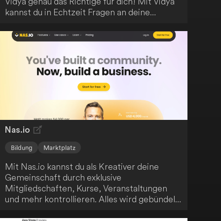
Vidya genau das Richtige für dich! Mit Vidya
kannst du in Echtzeit Fragen an deine
Studenten stellen und ihre Antworten
verfolgen. So behältst du den Überblick über
den Verlauf deiner Online-Sitzungen und
gewinnst wertvolle Einblicke. Die Integration
in dein bestehendes
Lernmanagementsystem ist unkompliziert.
Vidya ist sogar direkt auf dem Zoom-
Marktplatz verfügbar - also lass dich von
dieser innovativen Lösung überzeugen!
Nas.io
Bildung
Marktplatz
Mit Nas.io kannst du als Kreativer deine
Gemeinschaft durch exklusive
Mitgliedschaften, Kurse, Veranstaltungen
und mehr kontrollieren. Alles wird gebündelt
angeboten und ist kostenfrei zugänglich.
Starte noch heute damit, deine eigene