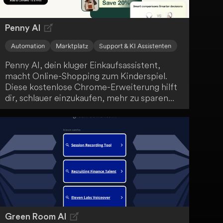
ihr Wissen teilen wollen.
Penny AI
Automation
Marktplatz
Support & KI Assistenten
Penny AI, dein kluger Einkaufsassistent,
macht Online-Shopping zum Kinderspiel.
Diese kostenlose Chrome-Erweiterung hilft
dir, schlauer einzukaufen, mehr zu sparen
und informierte Kaufentscheidungen zu
treffen. Mit Funktionen wie Preisvergleich,
Entdeckung ähnlicher Artikel und
automatisierter Vor- und Nachteile-Analyse
optimiert Penny AI dein Online-
Einkaufserlebnis und unterstützt dich dabei,
die besten Angebote zu finden und
Überzahlungen zu vermeiden.
Green Room AI