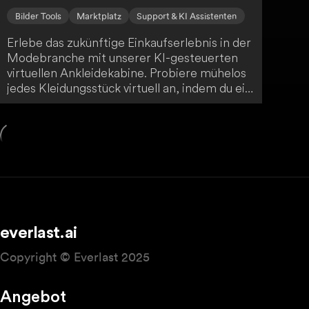
Bilder Tools
Marktplatz
Support & KI Assistenten
Erlebe das zukünftige Einkaufserlebnis in der
Modebranche mit unserer KI-gesteuerten
virtuellen Ankleidekabine. Probiere mühelos
jedes Kleidungsstück virtuell an, indem du ein
Foto vor einem einfarbigen Hintergrund
hochlädst. Unsere fortschrittliche KI
garantiert eine präzise Visualisierung und
beseitigt Unsicherheiten bezüglich Größe
und Stil.
everlast.ai
Copyright © Everlast 2025
Angebot