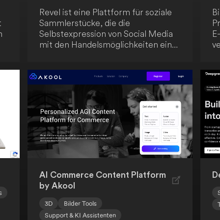
Revel ist eine Plattform für soziale
B
t
Sammlerstücke, die die
P
n
Selbstexpression von Social Media
E
mit den Handelsmöglichkeiten eines
v
Marktplatzes kombiniert. Erstelle
Sp
deine eigenen Animai und handle
D
mit Assets wie Fotos, Videos und
b
Text-to-AI-Kunstwerken. In Zukunft
un
d
plant Revel, die Erstellung anderer
K
Medienformate als Assets zu
D
ermöglichen.
s
l
50
N
St
M
AI Commerce Content Platform
D
by Akool
s
3D
Bilder Tools
Support & KI Assistenten