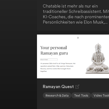
Chatable ist mehr als nur ein
traditioneller Schreibassistent. Mi
KI-Coaches, die nach prominente
Persönlichkeiten wie Elon Musk,
Tim Cook und Sam Altman
modelliert sind, erhältst du
persönliche Mentoren, die dir
maßgeschneiderte Beratung auf
Basis ihrer Lebenserfahrungen un
Geschichten anbieten. Darüber
hinaus bietet Chatable eine Reihe
von Werkzeugen zur Förderung
deiner Kreativität, darunter über 
KI-Schreibvorlagen für
verschiedene Inhaltsarten, sowie
einen Dokumentenbereich, um
Ramayan Quest
deine Inhalte zu organisieren.
Research & Data
Text Tools
Video Tool