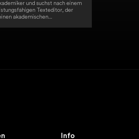
kademiker und suchst nach einem
istungsfähigen Texteditor, der
einen akademischen
chreibprozess optimiert? Dann ist
aac Editor genau das Richtige für
ch! Dieser KI-basierte Editor
rfügt über eine integrierte
rammatik- und Sprachprüfung
wie eine Zitierfunktion und bietet
ne personalisierte
chreiberfahrung. Insbesondere für
cht-native Englischsprecher ist
saac Editor eine hervorragende
ahl, um ihre Schreibproduktivität
u steigern und hochwertige
kademische Texte zu erstellen.
en
Info