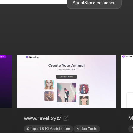
AgentStore
www.revel.xyz/
M
Support & KI Assistenten
Video Tools