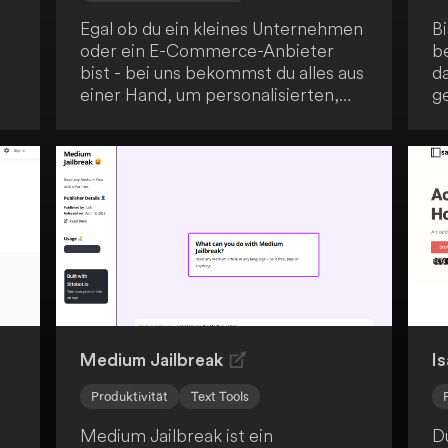
Egal ob du ein kleines Unternehmen
B
oder ein E-Commerce-Anbieter
b
bist - bei uns bekommst du alles aus
d
einer Hand, um personalisierten,
g
professionellen Content in Video-,
D
Avatar-, Bild- und Textform zu
U
erstellen. Dabei setzen wir auf die
Sk
Kraft der generativen KI.
v
M
Tr
b
un
Medium Jailbreak
Is
Produktivität
Text Tools
Medium Jailbreak ist ein
D