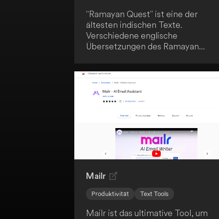
"Ramayan Quest" ist eine der
ältesten indischen Texte.
Verschiedene englische
Übersetzungen des Ramayan
wurden verwendet und mit
generativen KI-Fähigkeiten
erweitert. Dies ermöglicht eine
innovative und moderne
Interpretation des klassischen
Textes.
Mailr
Produktivität
Text Tools
Mailr ist das ultimative Tool, um