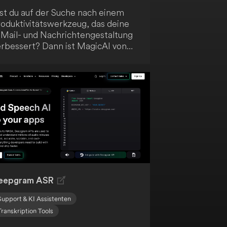
ist du auf der Suche nach einem
roduktivitätswerkzeug, das deine
-Mail- und Nachrichtengestaltung
erbessert? Dann ist MagicAI von
ike genau das Richtige für dich!
iese KI-gestützte Lösung
eschleunigt deine Arbeitsabläufe
d hilft dir, klare, überzeugende
ommunikation zu erstellen.
arüber hinaus bietet MagicAI eine
ofortige Zusammenfassung deiner
angen E-Mail-Konversationen,
achrichten, Notizen und Dateien.
eigere deine Effizienz mit
agicAI!
eepgram ASR
Support & KI Assistenten
Transkription Tools