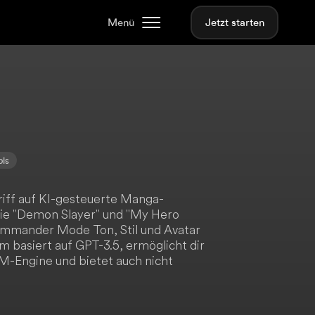
Menü
Jetzt starten
ols
riff auf KI-gesteuerte Manga-
wie "Demon Slayer" und "My Hero
ommander Mode Ton, Stil und Avatar
rm basiert auf GPT-3.5, ermöglicht dir
LM-Engine und bietet auch nicht