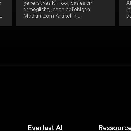
h
generatives KI-Tool, das es dir
A
ermöglicht, jeden beliebigen
le
zu
Medium.com-Artikel in
d
vereinfachter Form zu lesen -
S
du
inklusive kostenpflichtiger Artikel, in
Is
jeder Sprache mit nur einem Klick.
di
Die Anwendung ist
ve
st
benutzerfreundlich und einfach
G
zugänglich. So kannst du auf
so
Premium-Inhalte zugreifen, ohne
ei
ein Abonnement zu haben, und
S
en
Artikel in mehreren Sprachen lesen
ni
sowie Premium-Inhalte mit
I
Freunden und Kollegen teilen.
W
n!
z
a
Everlast AI
Ressourc