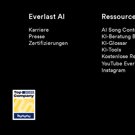
Everlast AI
Ressourc
Karriere
AI Song Cont
Presse
KI-Beratung 
Zertifizierungen
KI-Glossar
KI-Tools
Kostenlose R
YouTube Everl
Instagram