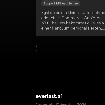
Support & KI Assistenten
Egal ob du ein kleines Unternehm
oder ein E-Commerce-Anbieter
bist - bei uns bekommst du alles a
einer Hand, um personalisierten,
professionellen Content in Video-
Avatar-, Bild- und Textform zu
erstellen. Dabei setzen wir auf die
Kraft der generativen KI.
everlast.ai
Copyright © Everlast 2025