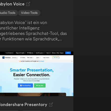
abylon Voice
Audio Tools
Video Tools
abylon Voice" ist ein von
nstlicher Intelligenz
ngetriebenes Sprachchat-Tool, das
ir Funktionen wie Sprachdruck,
eb3-Speicher und eine
edienwallet bietet. Nutze deine
timme, um mit dem KI-System
exte, hochgeladene Dateien und
ideos von verschiedenen
attformen zu diskutieren. So
weiterst du die
nteraktionsmöglichkeiten zwischen
r und Künstlicher Intelligenz.
ondershare Presentory