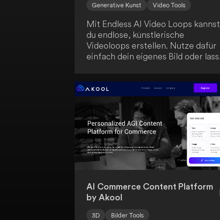
Generative Kunst
Video Tools
Mit Endless AI Video Loops kannst
du endlose, künstlerische
Videoloops erstellen. Nutze dafür
einfach dein eigenes Bild oder lass
dir eines von der KI generieren. Di
Anwendung kombiniert klassische
Computer Vision mit modernem,
generativem maschinellem Lerne
um deine kreativen Möglichkeiten
zu erweitern.
AI Commerce Content Platform
by Akool
3D
Bilder Tools