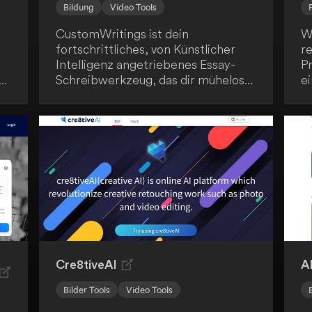
Bildung
Video Tools
CustomWritings ist dein
W
fortschrittliches, von Künstlicher
r
Intelligenz angetriebenes Essay-
Pr
Schreibwerkzeug, das dir mühelos
e
e
die Erstellung gut strukturierter
vi
wissenschaftlicher Arbeiten
D
ermöglicht. Dieses innovative Tool
br
n,
nutzt maschinelles Lernen und eine
b
robuste Lernbasis, um hochwertige
Essays zu produzieren. Eine
wertvolle Ressource für Studierende
aller Bildungsstufen.
Cre8tiveAI
A
Bilder Tools
Video Tools