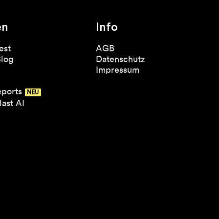
en
Info
est
AGB
Blog
Datenschutz
Impressum
eports
ast AI