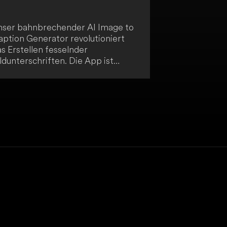
nser bahnbrechender AI Image to
aption Generator revolutioniert
s Erstellen fesselnder
ldunterschriften. Die App ist
rauf ausgelegt, dir jeglichen
ufwand beim Formulieren
erfekter Bildunterschriften
bzunehmen. Es handelt sich um die
kunft der Bildunterschriften, die
eine atemberaubenden Fotos
timal zur Geltung bringt.