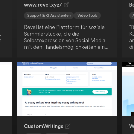
www.revel.xyz/
B
Support & KI Assistenten
Video Tools
Revel ist eine Plattform für soziale
"B
t
Sammlerstücke, die die
Kü
n
Selbstexpression von Social Media
a
mit den Handelsmöglichkeiten eines
d
Marktplatzes kombiniert. Erstelle
W
deine eigenen Animai und handle
M
mit Assets wie Fotos, Videos und
S
Text-to-AI-Kunstwerken. In Zukunft
T
d
plant Revel, die Erstellung anderer
V
Medienformate als Assets zu
Pl
ermöglichen.
er
I
50
di
CustomWritings
W