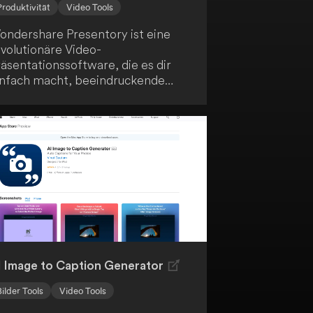
Produktivität
Video Tools
ondershare Presentory ist eine
evolutionäre Video-
äsentationssoftware, die es dir
infach macht, beeindruckende
rtuelle Präsentationen zu erstellen.
ank leistungsstarker KI-Funktionen
ingst du deine Botschaft sicher
ei deinem Publikum an.
I Image to Caption Generator
Bilder Tools
Video Tools