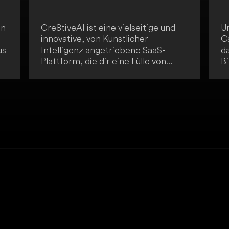
en
Cre8tiveAI ist eine vielseitige und
U
innovative, von Künstlicher
C
us
Intelligenz angetriebene SaaS-
da
Plattform, die dir eine Fülle von
Bi
,
kreativen Werkzeugen für Foto-,
da
Illustrations- und Video-
A
Bearbeitungsaufgaben bietet. Die
p
Plattform bietet blitzschnelle
a
Lösungen, wobei Aufgaben in
Zu
weniger als 10 Sekunden erledigt
d
werden. Cre8tiveAI revolutioniert
op
den kreativen Bearbeitungsprozess.