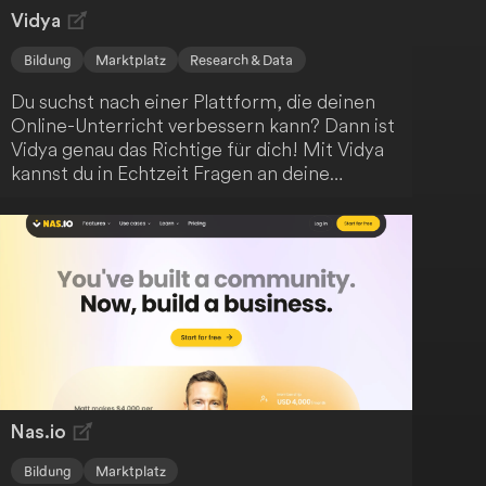
Vidya
Bildung
Marktplatz
Research & Data
Du suchst nach einer Plattform, die deinen
Online-Unterricht verbessern kann? Dann ist
Vidya genau das Richtige für dich! Mit Vidya
kannst du in Echtzeit Fragen an deine
Studenten stellen und ihre Antworten
verfolgen. So behältst du den Überblick über
den Verlauf deiner Online-Sitzungen und
gewinnst wertvolle Einblicke. Die Integration
in dein bestehendes
Lernmanagementsystem ist unkompliziert.
Vidya ist sogar direkt auf dem Zoom-
Marktplatz verfügbar - also lass dich von
dieser innovativen Lösung überzeugen!
Nas.io
Bildung
Marktplatz