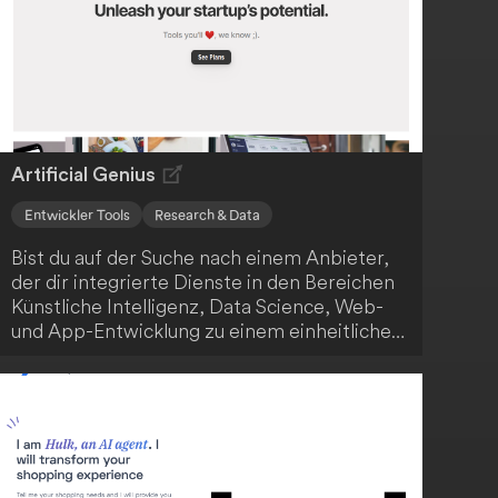
Artificial Genius
Entwickler Tools
Research & Data
Bist du auf der Suche nach einem Anbieter,
der dir integrierte Dienste in den Bereichen
Künstliche Intelligenz, Data Science, Web-
und App-Entwicklung zu einem einheitlichen
Preis anbietet? Dann ist Artificial Genius
genau das Richtige für dich! Das
Unternehmen positioniert sich als One-Stop-
Shop für technologische Lösungen, die
sowohl für Start-ups als auch etablierte
Firmen relevant sind. Mit der transparenten