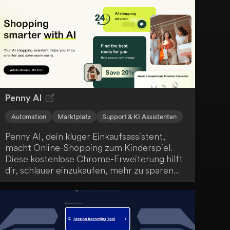
können sich Experten schnell anmelden und
ihr Wissen monetarisieren, indem sie
anderen dabei helfen, ihre Fähigkeiten zu
verbessern. RevMyWork.com bringt
Menschen zusammen, die ihre Arbeit
perfektionieren möchten, und Fachleute, die
ihr Wissen teilen wollen.
Penny AI
Automation
Marktplatz
Support & KI Assistenten
Penny AI, dein kluger Einkaufsassistent,
macht Online-Shopping zum Kinderspiel.
Diese kostenlose Chrome-Erweiterung hilft
dir, schlauer einzukaufen, mehr zu sparen
und informierte Kaufentscheidungen zu
treffen. Mit Funktionen wie Preisvergleich,
Entdeckung ähnlicher Artikel und
automatisierter Vor- und Nachteile-Analyse
optimiert Penny AI dein Online-