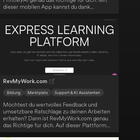
dieser mobilen App kannst du dank
fortschrittlicher Künstlicher Intelligenz
personalisierte Porträts erstellen, die du auf
T-Shirts, Tassen und weitere Produkte
drucken lassen kannst. Die eigens
entwickelte Technologie von PrintMyAI
eröffnet dir neue, fesselnde Möglichkeiten,
dein Angebot zu bereichern.
RevMyWork.com
Bildung
Marktplatz
Support & KI Assistenten
Möchtest du wertvolles Feedback und
umsetzbare Ratschläge zu deinen Arbeiten
erhalten? Dann ist RevMyWork.com genau
das Richtige für dich. Auf dieser Plattform
kannst du deine Arbeiten zur Überprüfung
durch Experten einreichen. Gleichzeitig