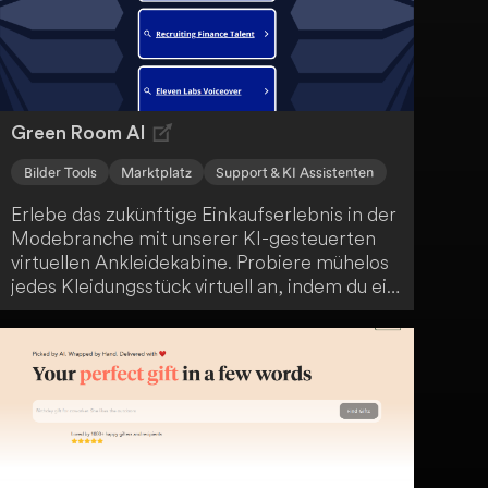
Einkaufserlebnis und unterstützt dich dabei,
die besten Angebote zu finden und
Überzahlungen zu vermeiden.
Green Room AI
Bilder Tools
Marktplatz
Support & KI Assistenten
Erlebe das zukünftige Einkaufserlebnis in der
Modebranche mit unserer KI-gesteuerten
virtuellen Ankleidekabine. Probiere mühelos
jedes Kleidungsstück virtuell an, indem du ein
Foto vor einem einfarbigen Hintergrund
hochlädst. Unsere fortschrittliche KI
garantiert eine präzise Visualisierung und
beseitigt Unsicherheiten bezüglich Größe
und Stil.