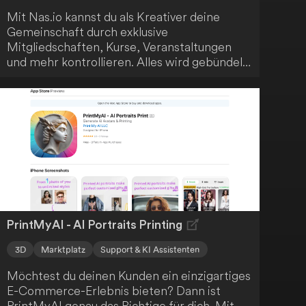
Mit Nas.io kannst du als Kreativer deine
Gemeinschaft durch exklusive
Mitgliedschaften, Kurse, Veranstaltungen
und mehr kontrollieren. Alles wird gebündelt
angeboten und ist kostenfrei zugänglich.
Starte noch heute damit, deine eigene
Community aufzubauen.
PrintMyAI - AI Portraits Printing
3D
Marktplatz
Support & KI Assistenten
Möchtest du deinen Kunden ein einzigartiges
E-Commerce-Erlebnis bieten? Dann ist
PrintMyAI genau das Richtige für dich. Mit