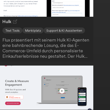
und zugänglichen Preisgestaltung können
Kunden von den vielfältigen Möglichkeiten
profitieren.
Hulk
Text Tools
Marktplatz
Support & KI Assistenten
Flux präsentiert mit seinem Hulk KI-Agenten
eine bahnbrechende Lösung, die das E-
Commerce-Umfeld durch personalisierte
Einkaufserlebnisse neu gestaltet. Der Hulk
KI-Agent nutzt generative KI, um
Kundenbewertungen zu durchforsten und die
besten Produkte zu optimalen Preisen zu
identifizieren. Lass dich von seinen
Funktionen begeistern.