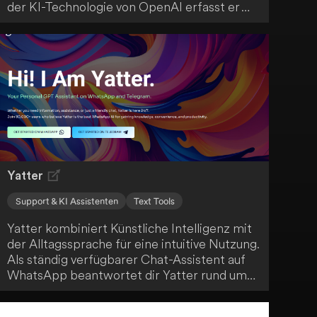
der KI-Technologie von OpenAI erfasst er
jedes Wort, ohne deine Ohren zu belasten.
Deine Daten werden sicher aufbewahrt und
nach 10 Minuten automatisch gelöscht.
Yatter
Support & KI Assistenten
Text Tools
Yatter kombiniert Künstliche Intelligenz mit
der Alltagssprache für eine intuitive Nutzung.
Als ständig verfügbarer Chat-Assistent auf
WhatsApp beantwortet dir Yatter rund um
die Uhr Fragen und stellt Wissen bereit. Mit
Yatter AI kannst du spielend erkunden,