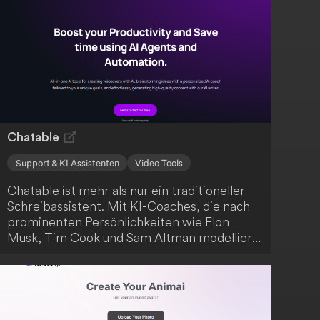
Chatable
Support & KI Assistenten
Video Tools
Chatable ist mehr als nur ein traditioneller
Schreibassistent. Mit KI-Coaches, die nach
prominenten Persönlichkeiten wie Elon
Musk, Tim Cook und Sam Altman modelliert
sind, erhältst du persönliche Mentoren, die
dir maßgeschneiderte Beratung auf Basis
ihrer Lebenserfahrungen und Geschichten
anbieten. Darüber hinaus bietet Chatable
eine Reihe von Werkzeugen zur Förderung