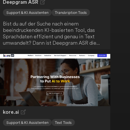
Deepgram ASR
Support & KI Assistenten
Transkription Tools
Bist du auf der Suche nach einem
beeindruckenden KI-basierten Tool, das
Sprachdaten effizient und genau in Text
umwandelt? Dann ist Deepgram ASR die
Lösung für dein Unternehmen! Dieses Tool
ist auf Skalierbarkeit ausgelegt und
verarbeitet problemlos große Mengen an
Audiodaten. Die Transkription erfolgt mit
bemerkenswerter Geschwindigkeit und
Präzision.
kore.ai
Support & KI Assistenten
Text Tools