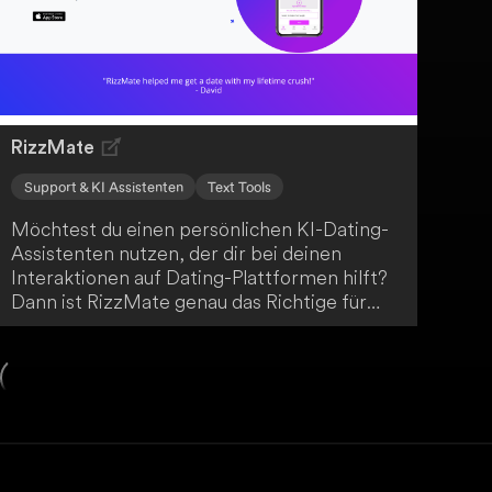
Avoma nützliche Coaching-Empfehlungen,
um deine Meetings optimal zu gestalten.
RizzMate
Support & KI Assistenten
Text Tools
Möchtest du einen persönlichen KI-Dating-
Assistenten nutzen, der dir bei deinen
Interaktionen auf Dating-Plattformen hilft?
Dann ist RizzMate genau das Richtige für
dich! Du kannst Screenshots deiner Chats
von Tinder, Hinge, Bumble oder anderen
Messaging-Plattformen hochladen, um
Antwortempfehlungen zu erhalten. Darüber
hinaus bietet RizzMate die Möglichkeit,
durch Spracheingabe persönliche Dating-
Beratung zu erfragen.