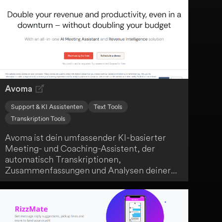
lernen und Neues entdecken.
Avoma
Support & KI Assistenten
Text Tools
Transkription Tools
Avoma ist dein umfassender KI-basierter
Meeting- und Coaching-Assistent, der
automatisch Transkriptionen,
Zusammenfassungen und Analysen deiner
Besprechungen erstellt. Er liefert dir
umsetzbare Erkenntnisse und von KI
generierte Notizen, die dem menschlichen
Notizstil ähneln. Darüber hinaus bietet dir