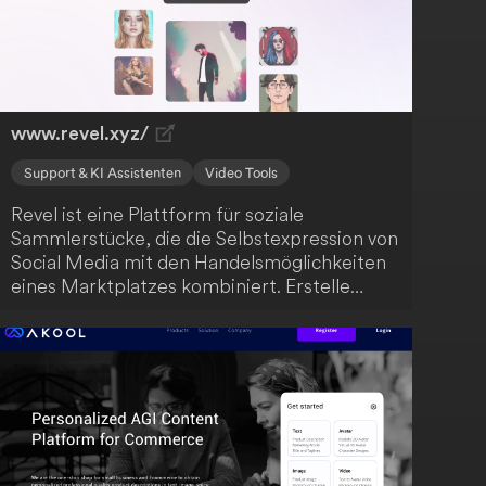
deiner Kreativität, darunter über 50 KI-
Schreibvorlagen für verschiedene
Inhaltsarten, sowie einen
Dokumentenbereich, um deine Inhalte zu
organisieren.
www.revel.xyz/
Support & KI Assistenten
Video Tools
Revel ist eine Plattform für soziale
Sammlerstücke, die die Selbstexpression von
Social Media mit den Handelsmöglichkeiten
eines Marktplatzes kombiniert. Erstelle
deine eigenen Animai und handle mit Assets
wie Fotos, Videos und Text-to-AI-
Kunstwerken. In Zukunft plant Revel, die
Erstellung anderer Medienformate als Assets
zu ermöglichen.