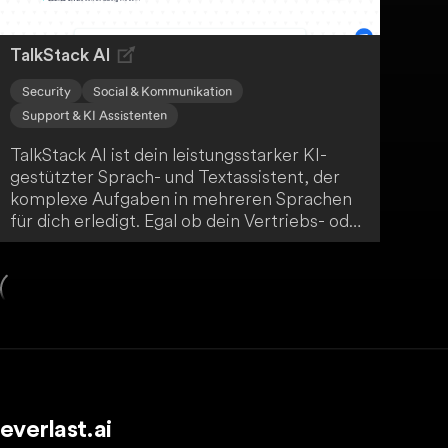
TalkStack AI
Security
Social & Kommunikation
Support & KI Assistenten
TalkStack AI ist dein leistungsstarker KI-
gestützter Sprach- und Textassistent, der
komplexe Aufgaben in mehreren Sprachen
für dich erledigt. Egal ob dein Vertriebs- oder
Betriebsteam, mit TalkStack AI kannst du
deine Produktivität deutlich steigern. Zudem
bietet die Plattform Sicherheitsstandards auf
Unternehmensniveau, sodass du dich voll und
ganz auf deine Arbeit konzentrieren kannst.
everlast.ai