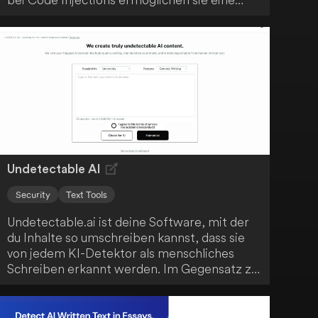
schädliche Veränderung der App-Funktion.
Mit der No Prompt Injection API kannst du
deine Apps einfach vor solchen Angriffen
schützen.
Undetectable AI
Security
Text Tools
Undetectable.ai ist deine Software, mit der
du Inhalte so umschreiben kannst, dass sie
von jedem KI-Detektor als menschliches
Schreiben erkannt werden. Im Gegensatz zu
herkömmlichen Paraphrasern verwendet
Undetectable.ai eine ganzheitliche Methode,
um die ursprüngliche Bedeutung zu