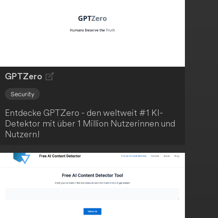
GPTZero
Security
Entdecke GPTZero - den weltweit #1 KI-
Detektor mit über 1 Million Nutzerinnen und
Nutzern!