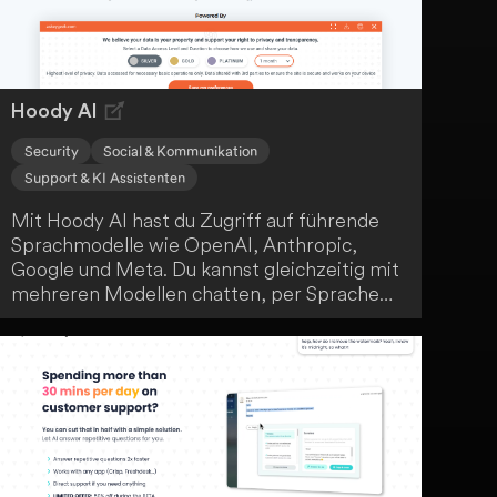
Hoody AI
Security
Social & Kommunikation
Support & KI Assistenten
Mit Hoody AI hast du Zugriff auf führende
Sprachmodelle wie OpenAI, Anthropic,
Google und Meta. Du kannst gleichzeitig mit
mehreren Modellen chatten, per Sprache
interagieren, Dokumente hochladen und
Eingabeaufforderungen bearbeiten. Die
Plattform gewährleistet dabei vollständige
Verschlüsselung und Privatsphäre, ohne dass
du eine E-Mail-Adresse oder Telefonnummer
angeben musst.