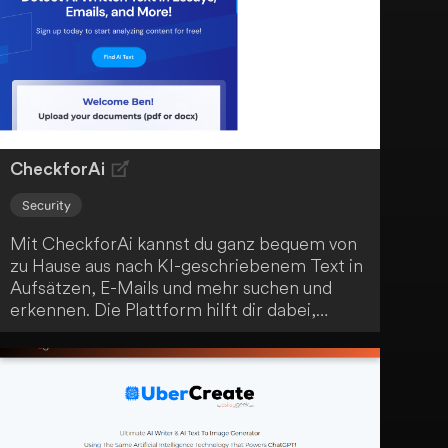
bewahren und die Einzigartigkeit deiner
Inhalte zu gewährleisten. Profitiere von
verbesserten SEO-Rankings, qualitativ
hochwertigerem Content, Zeit- und
Kosteneinsparungen sowie gesteigerter
Glaubwürdigkeit.
CheckforAi
Security
Mit CheckforAi kannst du ganz bequem von
zu Hause aus nach KI-geschriebenem Text in
Aufsätzen, E-Mails und mehr suchen und
erkennen. Die Plattform hilft dir dabei,
Plagiate aufzudecken und die Authentizität
deiner Inhalte sicherzustellen.