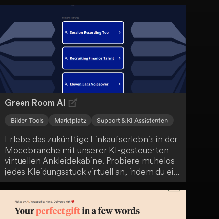
treffen. Mit Funktionen wie Preisvergleich,
Entdeckung ähnlicher Artikel und
automatisierter Vor- und Nachteile-Analyse
optimiert Penny AI dein Online-
Einkaufserlebnis und unterstützt dich dabei,
die besten Angebote zu finden und
Überzahlungen zu vermeiden.
Green Room AI
Bilder Tools
Marktplatz
Support & KI Assistenten
Erlebe das zukünftige Einkaufserlebnis in der
Modebranche mit unserer KI-gesteuerten
virtuellen Ankleidekabine. Probiere mühelos
jedes Kleidungsstück virtuell an, indem du ein
Foto vor einem einfarbigen Hintergrund
hochlädst. Unsere fortschrittliche KI
garantiert eine präzise Visualisierung und
beseitigt Unsicherheiten bezüglich Größe