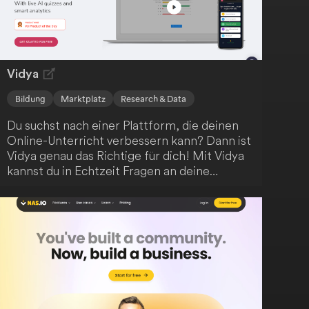
Vidya
Bildung
Marktplatz
Research & Data
Du suchst nach einer Plattform, die deinen
Online-Unterricht verbessern kann? Dann ist
Vidya genau das Richtige für dich! Mit Vidya
kannst du in Echtzeit Fragen an deine
Studenten stellen und ihre Antworten
verfolgen. So behältst du den Überblick über
den Verlauf deiner Online-Sitzungen und
gewinnst wertvolle Einblicke. Die Integration
in dein bestehendes
Lernmanagementsystem ist unkompliziert.
Vidya ist sogar direkt auf dem Zoom-
Marktplatz verfügbar - also lass dich von
dieser innovativen Lösung überzeugen!