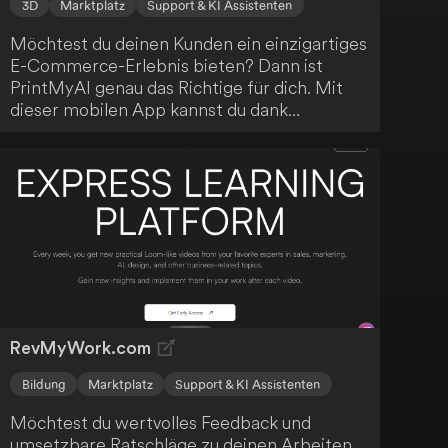
3D
Marktplatz
Support & KI Assistenten
Möchtest du deinen Kunden ein einzigartiges
E-Commerce-Erlebnis bieten? Dann ist
PrintMyAI genau das Richtige für dich. Mit
dieser mobilen App kannst du dank
fortschrittlicher Künstlicher Intelligenz
personalisierte Porträts erstellen, die du auf
T-Shirts, Tassen und weitere Produkte
drucken lassen kannst. Die eigens
entwickelte Technologie von PrintMyAI
eröffnet dir neue, fesselnde Möglichkeiten,
dein Angebot zu bereichern.
RevMyWork.com
Bildung
Marktplatz
Support & KI Assistenten
Möchtest du wertvolles Feedback und
umsetzbare Ratschläge zu deinen Arbeiten