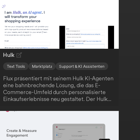
dir, klare, überzeugende Kommunikation zu
erstellen. Darüber hinaus bietet MagicAI eine
sofortige Zusammenfassung deiner langen
E-Mail-Konversationen, Nachrichten,
Notizen und Dateien. Steigere deine
Effizienz mit MagicAI!
Hulk
Text Tools
Marktplatz
Support & KI Assistenten
Flux präsentiert mit seinem Hulk KI-Agenten
eine bahnbrechende Lösung, die das E-
Commerce-Umfeld durch personalisierte
Einkaufserlebnisse neu gestaltet. Der Hulk
KI-Agent nutzt generative KI, um
Kundenbewertungen zu durchforsten und die
besten Produkte zu optimalen Preisen zu
identifizieren. Lass dich von seinen
Funktionen begeistern.