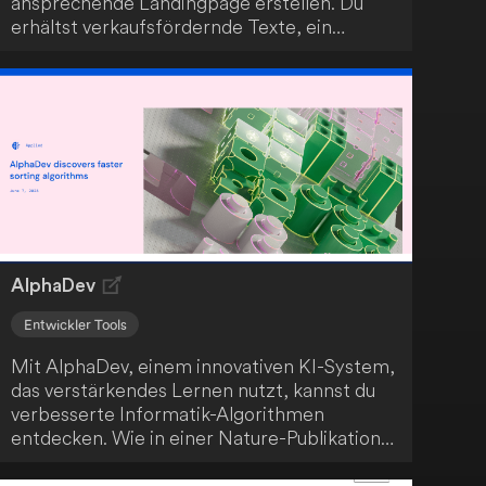
ansprechende Landingpage erstellen. Du
erhältst verkaufsfördernde Texte, ein
einzigartiges Logo und Illustrationen sowie
attraktive Vorlagen. Nutze diese Möglichkeit,
um dein Geschäft noch heute online zu
bringen.
AlphaDev
Entwickler Tools
Mit AlphaDev, einem innovativen KI-System,
das verstärkendes Lernen nutzt, kannst du
verbesserte Informatik-Algorithmen
entdecken. Wie in einer Nature-Publikation
hervorgehoben, hat dieses bahnbrechende
System erfolgreich einen schnelleren