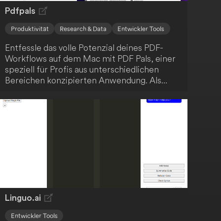
Pdfpals
Produktivität
Research & Data
Entwickler Tools
Entfessle das volle Potenzial deines PDF-
Workflows auf dem Mac mit PDF Pals, einer
speziell für Profis aus unterschiedlichen
Bereichen konzipierten Anwendung. Als
Softwareentwickler, Forschender,
Produktmanager, Jurist oder HR-Experte
findest du in PDF Pals einen verlässlichen
Partner für all deine PDF-Belange. PDF Pals
dient als umfassende Lösung für die
Interaktion mit PDF-Dokumenten, optimal
auf die Bedürfnisse von Fachleuten
abgestimmt.
Linguo.ai
Entwickler Tools