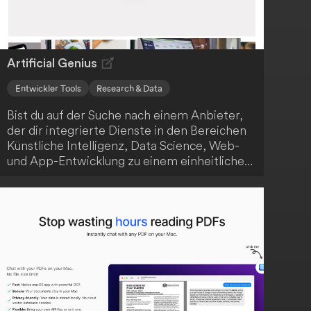
Artificial Genius
Entwickler Tools
Research & Data
Bist du auf der Suche nach einem Anbieter,
der dir integrierte Dienste in den Bereichen
Künstliche Intelligenz, Data Science, Web-
und App-Entwicklung zu einem einheitlichen
Preis anbietet? Dann ist Artificial Genius
genau das Richtige für dich! Das
Unternehmen positioniert sich als One-Stop-
Shop für technologische Lösungen, die
sowohl für Start-ups als auch etablierte
Firmen relevant sind. Mit der transparenten
und zugänglichen Preisgestaltung können
Kunden von den vielfältigen Möglichkeiten
profitieren.