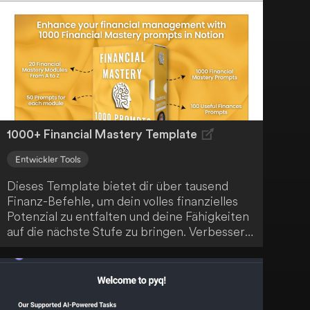
Sortieralgorithmus gefunden. Dieser ist eine
entscheidende Komponente in der
Datenverarbeitung für verschiedene Geräte
und Plattformen und spielt eine wichtige
Rolle bei Aktivitäten wie der Rangordnung
von Online-Suchergebnissen oder der
Organisation von Social-Media-Beiträgen.
1000+ Financial Mastery Template
Entwickler Tools
Dieses Template bietet dir über tausend
Finanz-Befehle, um dein volles finanzielles
Potenzial zu entfalten und deine Fähigkeiten
auf die nächste Stufe zu bringen. Verbessere
deine finanzielle Kompetenz mit dieser
ultimativen Sammlung von 1000+
Finanzfragen. Entdecke dein finanzielles
Potenzial und verbessere deine Fähigkeiten
mit dieser umfangreichen Sammlung.