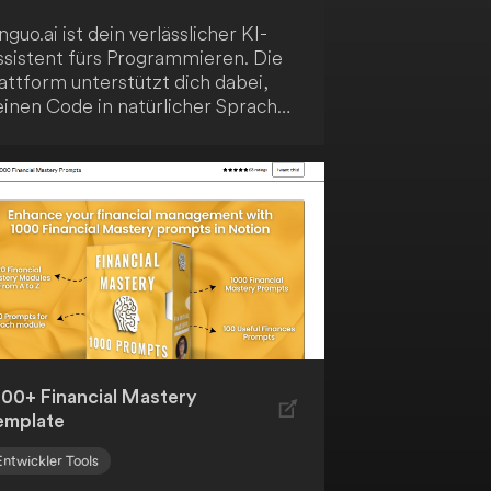
nguo.ai ist dein verlässlicher KI-
ssistent fürs Programmieren. Die
attform unterstützt dich dabei,
einen Code in natürlicher Sprache
 lesen, zu analysieren, zu
ommentieren und zu verfeinern.
t Linguo.ai verbesserst du deinen
ode ganz einfach!
000+ Financial Mastery
emplate
Entwickler Tools