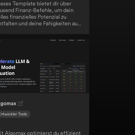
ieses Template bietet dir über
ausend Finanz-Befehle, um dein
lles finanzielles Potenzial zu
tfalten und deine Fähigkeiten auf
e nächste Stufe zu bringen.
rbessere deine finanzielle
ompetenz mit dieser ultimativen
ammlung von 1000+ Finanzfragen.
tdecke dein finanzielles Potenzial
nd verbessere deine Fähigkeiten
it dieser umfangreichen
ammlung.
lgomax
Entwickler Tools
it Algomax optimierst du effizient