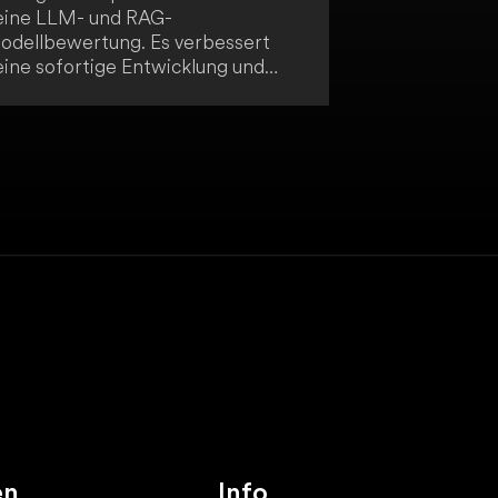
eine LLM- und RAG-
odellbewertung. Es verbessert
eine sofortige Entwicklung und
eschleunigt deinen
ntwicklungsprozess. Durch
nzigartige Einblicke in qualitative
etriken bietet Algomax dir einen
rheblichen Mehrwert.
en
Info