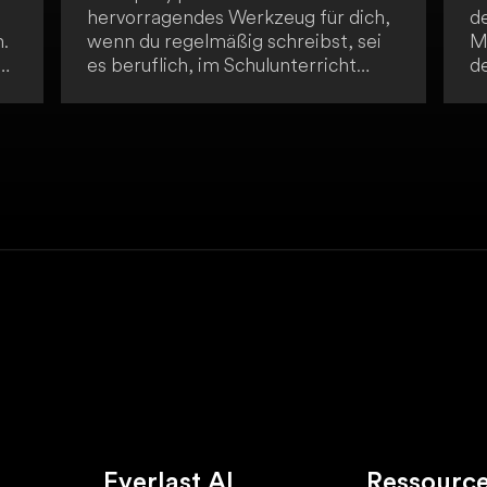
hervorragendes Werkzeug für dich,
d
.
wenn du regelmäßig schreibst, sei
M
es beruflich, im Schulunterricht
d
.
oder für private Projekte. Mit der
b
KI-Unterstützung werden dir
E
alternative Wortwahl,
ei
Satzstellungen und neue Ideen
M
vorgestellt! Nutze das volle
e
Potenzial von Promptify.pro!
Everlast AI
Ressourc