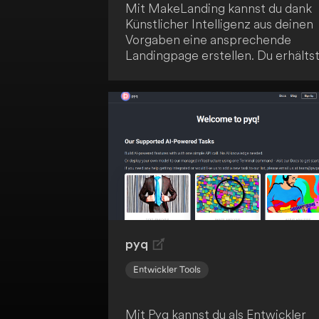
Mit MakeLanding kannst du dank
Künstlicher Intelligenz aus deinen
Vorgaben eine ansprechende
Landingpage erstellen. Du erhälts
verkaufsfördernde Texte, ein
einzigartiges Logo und Illustration
sowie attraktive Vorlagen. Nutze
diese Möglichkeit, um dein
Geschäft noch heute online zu
bringen.
pyq
Entwickler Tools
Mit Pyq kannst du als Entwickler