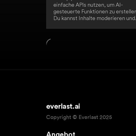
einfache APIs nutzen, um AI-
gesteuerte Funktionen zu erstellen
Du kannst Inhalte moderieren und
Verkaufsgespräche transkribieren
Die APIs sind innerhalb von 5
Minuten einsatzbereit.
everlast.ai
Copyright © Everlast 2025
Angebot