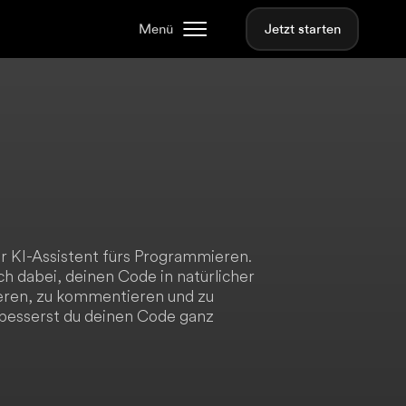
Menü
Jetzt starten
her KI-Assistent fürs Programmieren.
ch dabei, deinen Code in natürlicher
ieren, zu kommentieren und zu
erbesserst du deinen Code ganz