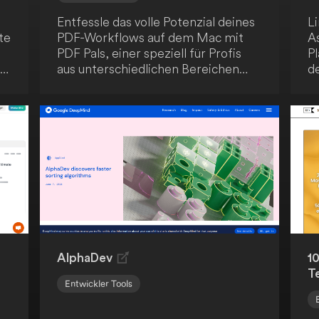
Entfessle das volle Potenzial deines
Li
te
PDF-Workflows auf dem Mac mit
A
PDF Pals, einer speziell für Profis
Pl
nd
aus unterschiedlichen Bereichen
d
konzipierten Anwendung. Als
zu
Softwareentwickler, Forschender,
k
Produktmanager, Jurist oder HR-
Mi
en
Experte findest du in PDF Pals einen
C
op
verlässlichen Partner für all deine
PDF-Belange. PDF Pals dient als
umfassende Lösung für die
it
Interaktion mit PDF-Dokumenten,
en
optimal auf die Bedürfnisse von
on
Fachleuten abgestimmt.
AlphaDev
1
T
Entwickler Tools