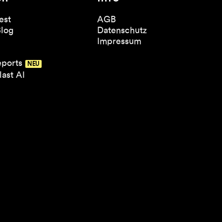
est
AGB
Blog
Datenschutz
Impressum
eports
ast AI