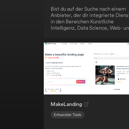
Bist du auf der Suche nach einem
Anbieter, der dir integrierte Diens
in den Bereichen Künstliche
Intelligenz, Data Science, Web- u
App-Entwicklung zu einem
einheitlichen Preis anbietet? Dann
ist Artificial Genius genau das
Richtige für dich! Das Unternehm
positioniert sich als One-Stop-Sh
für technologische Lösungen, die
sowohl für Start-ups als auch
etablierte Firmen relevant sind. M
der transparenten und zugänglich
Preisgestaltung können Kunden v
den vielfältigen Möglichkeiten
profitieren.
MakeLanding
Entwickler Tools