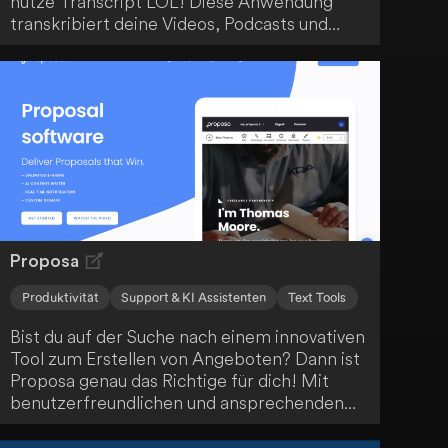
nutze Transcript LOL! Diese Anwendung
transkribiert deine Videos, Podcasts und
Meetings, kennzeichnet die Sprecher und
erstellt Zusammenfassungen sowie
Themenerkennung. Sogar bei Inhalten ohne
Untertitel liefert Transcript LOL eine höhere
Genauigkeit als YouTube. Chatte einfach mit
der KI-Anwendung über den Inhalt und
mache deine Medien so für ein breites
Publikum zugänglich.
Proposa
Produktivität
Support & KI Assistenten
Text Tools
Bist du auf der Suche nach einem innovativen
Tool zum Erstellen von Angeboten? Dann ist
Proposa genau das Richtige für dich! Mit
benutzerfreundlichen und ansprechenden
Designvorlagen sowie KI-gestützter
Texterstellung kannst du in etwa 20 Minuten