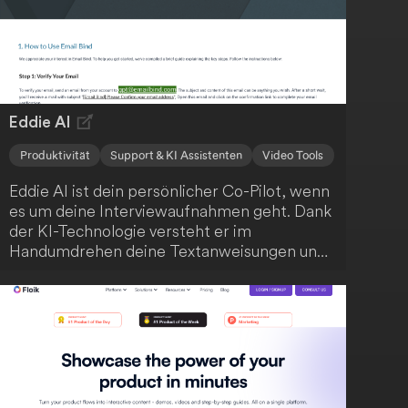
Eddie AI
Produktivität
Support & KI Assistenten
Video Tools
Eddie AI ist dein persönlicher Co-Pilot, wenn
es um deine Interviewaufnahmen geht. Dank
der KI-Technologie versteht er im
Handumdrehen deine Textanweisungen und
kann deine Aufnahmen blitzschnell
bearbeiten. Du kannst stärkere Hooks
anfordern, deine Schnitte prägnanter
gestalten und nahtlos mit Eddie iterieren.
Anschließend exportierst du die Ergebnisse
ganz einfach als MP4 oder arbeitest sie in
Adobe, DaVinci Resolve und FCP weiter aus.