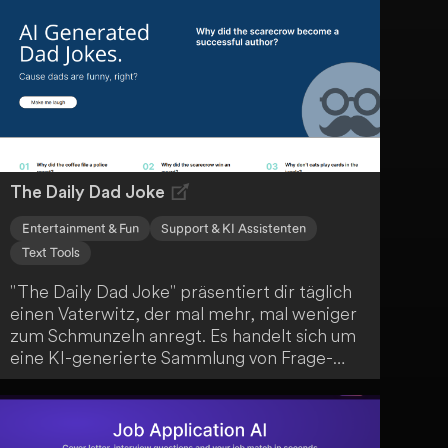
dein nächstes Angebot erstellen und
versenden. Dank unbegrenztem
Dokumentenupload und elektronischer
Unterschriftenfunktion ist Proposa die
perfekte Lösung für deine
Angebotserstellung.
The Daily Dad Joke
Entertainment & Fun
Support & KI Assistenten
Text Tools
"The Daily Dad Joke" präsentiert dir täglich
einen Vaterwitz, der mal mehr, mal weniger
zum Schmunzeln anregt. Es handelt sich um
eine KI-generierte Sammlung von Frage-
Antwort-Witzen, die das klassische "Dad-
Joke"-Format nachahmen. Die Künstliche
Intelligenz imitiert dabei einen Vater, um dir
jeden Tag aufs Neue humorvolle Momente zu