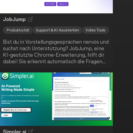
JobJump
Produktivität
Support & KI Assistenten
Video Tools
Bist du in Vorstellungsgesprächen nervös und
suchst nach Unterstützung? JobJump, eine
KI-gestützte Chrome-Erweiterung, hilft dir
dabei! Sie erkennt automatisch die Fragen
und bietet dir prägnante, zielgerichtete
Antwortvorschläge basierend auf deinem
Lebenslauf. Mit dieser innovativen Lösung
wirst du sicher den gewünschten Job an
Land ziehen.
Simpler.ai