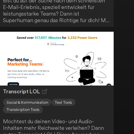
Bist du auf der Suche nach dem schnellsten
E-Mail-Erlebnis, speziell entwickelt für
leistungsstarke Teams? Dann ist
Superhuman genau das Richtige für dich! Mit
fortschrittlichen Funktionen wie KI-
gestütztem Schreiben, Zusammenfassungen
und geteilten Posteingängen kannst du die E-
Mail-Bearbeitung enorm beschleunigen.
Profitiere von bis zu 4 Stunden Zeitersparnis
pro Woche und konzentriere dich auf das
Wesentliche.
Transcript LOL
Social & Kommunikation
Text Tools
Transkription Tools
Möchtest du deinen Video- und Audio-
Inhalten mehr Reichweite verleihen? Dann