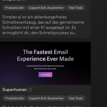
Produktivität
Support & KI Assistenten
Text Tools
Simpler.ai ist ein ablenkungsfreies
Schreibwerkzeug, das auf das gemeinsame
Schreiben mit einer KI ausgelegt ist. Es
ermöglicht dir, den Schreibprozess zu
steuern, indem du entscheidest, wann die KI
deinen Text fortführen soll. Nutze die
Flexibilität, Texte sowohl am Ende als auch in
der Mitte mit Hilfe der KI zu ergänzen.
Superhuman
Produktivität
Support & KI Assistenten
Text Tools