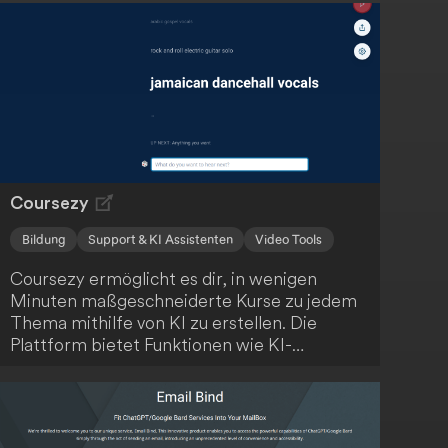
Coursezy
Bildung
Support & KI Assistenten
Video Tools
Coursezy ermöglicht es dir, in wenigen
Minuten maßgeschneiderte Kurse zu jedem
Thema mithilfe von KI zu erstellen. Die
Plattform bietet Funktionen wie KI-
generierte Inhalte, Video-Integration,
interaktive Quizze und einen KI-
Lernassistenten. Starte kostenlos und
revolutioniere dein Lernen!