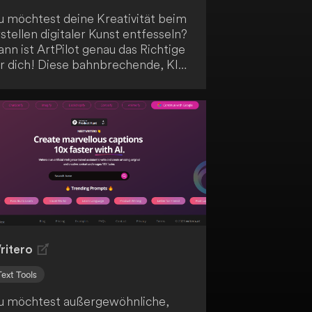
u möchtest deine Kreativität beim
stellen digitaler Kunst entfesseln?
nn ist ArtPilot genau das Richtige
ür dich! Diese bahnbrechende, KI-
stützte Plattform hilft dir,
eeindruckende Bilder zu erstellen
nd Avatare zum Leben zu
rwecken. Mit ArtPilot
volutionierst du das Gestalten
gitaler Kunst.
ritero
Text Tools
u möchtest außergewöhnliche,