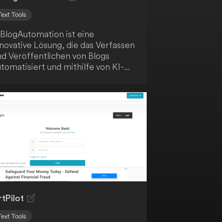
Text Tools
iBlogAutomation ist eine
novative Lösung, die das Verfassen
nd Veröffentlichen von Blogs
tomatisiert und mithilfe von KI-
estützter Inhalts-Generierung und
npassbaren Vorlagen kinderleicht
acht. Du sparst Zeit und Mühe mit
inem effizienten Workflow und
enötigst keine technische
xpertise. Die Anwendung ist ideal
r Blogger, die ihren Prozess
utomatisieren möchten, und
nsteiger, die ohne technisches
now-how bloggen wollen.
tPilot
Text Tools