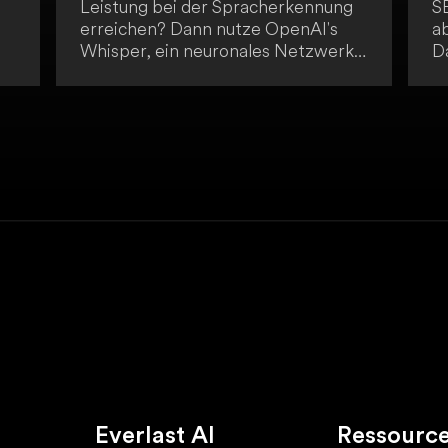
Leistung bei der Spracherkennung
S
erreichen? Dann nutze OpenAI's
ab
Whisper, ein neuronales Netzwerk,
D
s
das Robustheit und Genauigkeit
fü
bietet, die der menschlichen
T
Leistung entspricht.
In
d
di
h
g
C
Everlast AI
Ressourc