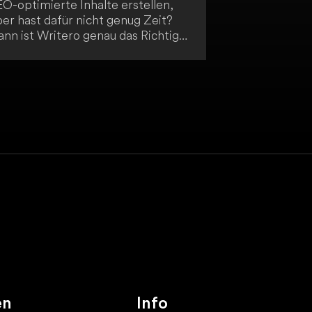
EO-optimierte Inhalte erstellen,
er hast dafür nicht genug Zeit?
ann ist Writero genau das Richtige
r dich! Dieses KI-gesteuerte
exterstellungs- und
haltskreationstool ermöglicht es
r, in einem Bruchteil der Zeit
ochwertige Online-Inhalte zu
enerieren. Revolutioniere deine
ontentstrategie mit Writero!
en
Info