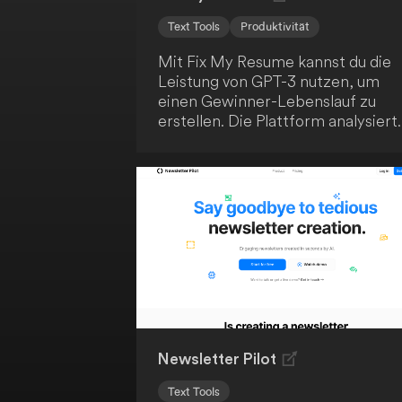
Text Tools
Produktivität
Mit Fix My Resume kannst du die
Leistung von GPT-3 nutzen, um
einen Gewinner-Lebenslauf zu
erstellen. Die Plattform analysiert
deinen Lebenslauf und die
Stellenanforderungen und gibt dir
personalisierte Tipps, um deine
Erfolgsaussichten zu verbessern.
Verbessere deine Job-Suche und
erreiche heute deinen Traumjob!
Newsletter Pilot
Text Tools