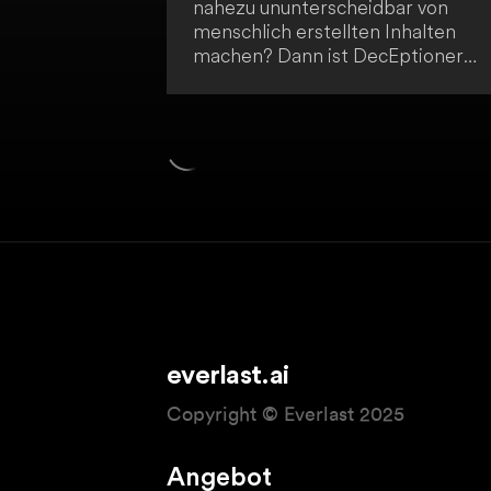
nahezu ununterscheidbar von
menschlich erstellten Inhalten
machen? Dann ist DecEptioner
genau das Richtige für dich! Diese
fortschrittliche KI-System
transformiert und tarnt KI-Texte,
um ihre Originalität zu steigern un
die allgemeine Qualität von KI-
generiertem Content zu
verbessern. Egal in welchem
Kontext du KI-Texte einsetzen
möchtest - DecEptioner hilft dir
dabei, sie authentischer und
überzeugender zu gestalten.
everlast.ai
Copyright © Everlast 2025
Angebot