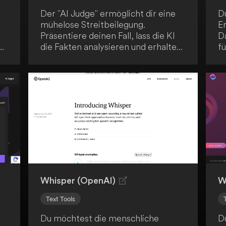
Der "AI Judge" ermöglicht dir eine
D
mühelose Streitbeilegung.
Er
Präsentiere deinen Fall, lass die KI
Da
die Fakten analysieren und erhalte
f
ein unparteiisches Urteil. Dieses
ge
System bietet schnelle, faire und
b
kostenfreie Konfliktlösungen,
u
angetrieben durch künstliche
e
Intelligenz.
re
di
Whisper (OpenAI)
W
Text Tools
Du möchtest die menschliche
D