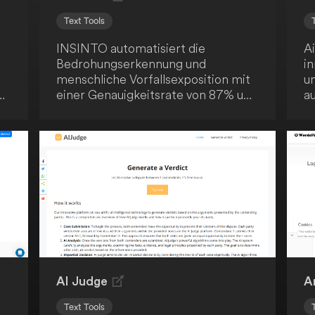
Text Tools
INSINTO automatisiert die
A
Bedrohungserkennung und
in
menschliche Vorfallsexposition mit
u
einer Genauigkeitsrate von 87% und
au
Echtzeitanalyse. Es wird
g
angetrieben von den neuesten
a
Sprachdaten und Trends. Ein
m
fortschrittliches Werkzeug für die
e
Cybersicherheit.
b
E
fü
a
Ei
K
AI Judge
Ar
Text Tools