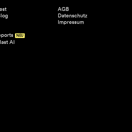
est
AGB
Blog
Datenschutz
Impressum
eports
ast AI