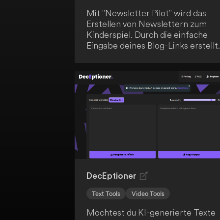
Mit "Newsletter Pilot" wird das
Erstellen von Newslettern zum
Kinderspiel. Durch die einfache
Eingabe deines Blog-Links erstellt
die künstliche Intelligenz
personalisierte und
markengerechte Vorlagen. Das
mühsame und manuelle Schreiben
von Newslettern gehört somit der
Vergangenheit an.
DecEptioner
Text Tools
Video Tools
Möchtest du KI-generierte Texte