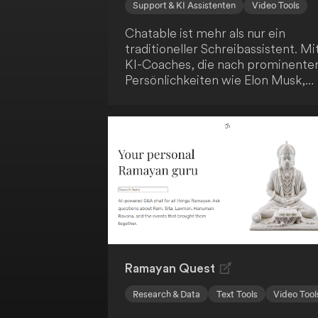
Support & KI Assistenten
Video Tools
Chatable ist mehr als nur ein
traditioneller Schreibassistent. Mi
KI-Coaches, die nach prominente
Persönlichkeiten wie Elon Musk,
Tim Cook und Sam Altman
modelliert sind, erhältst du
persönliche Mentoren, die dir
maßgeschneiderte Beratung auf
Basis ihrer Lebenserfahrungen un
Geschichten anbieten. Darüber
hinaus bietet Chatable eine Reihe
von Werkzeugen zur Förderung
deiner Kreativität, darunter über 
KI-Schreibvorlagen für
verschiedene Inhaltsarten, sowie
einen Dokumentenbereich, um
Ramayan Quest
deine Inhalte zu organisieren.
Research & Data
Text Tools
Video Tool