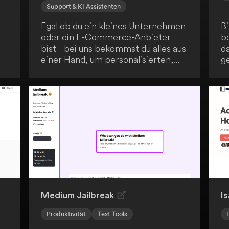
Support & KI Assistenten
Egal ob du ein kleines Unternehmen
B
oder ein E-Commerce-Anbieter
b
bist - bei uns bekommst du alles aus
d
einer Hand, um personalisierten,
g
professionellen Content in Video-,
D
Avatar-, Bild- und Textform zu
U
erstellen. Dabei setzen wir auf die
Sk
Kraft der generativen KI.
v
M
Tr
b
un
Medium Jailbreak
Is
Produktivität
Text Tools