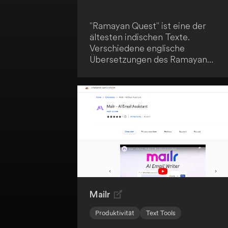
"Ramayan Quest" ist eine der
ältesten indischen Texte.
Verschiedene englische
Übersetzungen des Ramayan
wurden verwendet und mit
generativen KI-Fähigkeiten
erweitert. Dies ermöglicht eine
innovative und moderne
Interpretation des klassischen
Textes.
Mailr
Produktivität
Text Tools