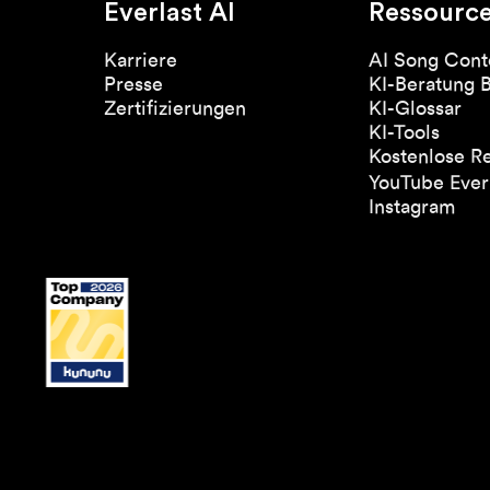
Everlast AI
Ressourc
Karriere
AI Song Cont
Presse
KI-Beratung 
Zertifizierungen
KI-Glossar
KI-Tools
Kostenlose R
YouTube Everl
Instagram