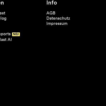
en
Info
est
AGB
Blog
Datenschutz
Impressum
eports
ast AI