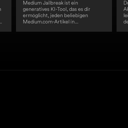
Medium Jailbreak ist ein
D
h
generatives KI-Tool, das es dir
A
ermöglicht, jeden beliebigen
le
zu
Medium.com-Artikel in
d
vereinfachter Form zu lesen -
S
du
inklusive kostenpflichtiger Artikel, in
Is
jeder Sprache mit nur einem Klick.
di
Die Anwendung ist
ve
st
benutzerfreundlich und einfach
G
zugänglich. So kannst du auf
so
Premium-Inhalte zugreifen, ohne
ei
ein Abonnement zu haben, und
S
en
Artikel in mehreren Sprachen lesen
ni
sowie Premium-Inhalte mit
I
Freunden und Kollegen teilen.
W
n!
z
a