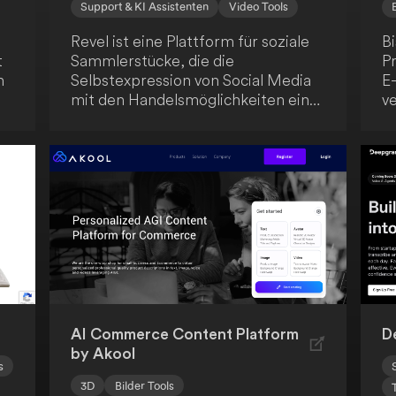
Support & KI Assistenten
Video Tools
Revel ist eine Plattform für soziale
B
t
Sammlerstücke, die die
P
n
Selbstexpression von Social Media
E
mit den Handelsmöglichkeiten eines
v
Marktplatzes kombiniert. Erstelle
Sp
deine eigenen Animai und handle
D
mit Assets wie Fotos, Videos und
b
Text-to-AI-Kunstwerken. In Zukunft
un
d
plant Revel, die Erstellung anderer
K
Medienformate als Assets zu
D
ermöglichen.
s
l
50
N
St
M
AI Commerce Content Platform
D
by Akool
s
3D
Bilder Tools