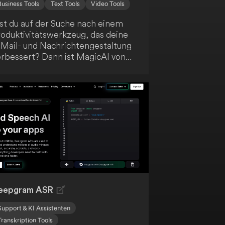
Business Tools
Text Tools
Video Tools
ist du auf der Suche nach einem
roduktivitätswerkzeug, das deine
-Mail- und Nachrichtengestaltung
erbessert? Dann ist MagicAI von
ike genau das Richtige für dich!
iese KI-gestützte Lösung
eschleunigt deine Arbeitsabläufe
d hilft dir, klare, überzeugende
ommunikation zu erstellen.
arüber hinaus bietet MagicAI eine
ofortige Zusammenfassung deiner
angen E-Mail-Konversationen,
achrichten, Notizen und Dateien.
eigere deine Effizienz mit
agicAI!
eepgram ASR
Support & KI Assistenten
Transkription Tools