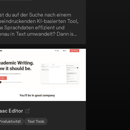
ist du auf der Suche nach einem
eeindruckenden KI-basierten Tool,
as Sprachdaten effizient und
enau in Text umwandelt? Dann ist
eepgram ASR die Lösung für dein
nternehmen! Dieses Tool ist auf
alierbarkeit ausgelegt und
erarbeitet problemlos große
engen an Audiodaten. Die
anskription erfolgt mit
emerkenswerter Geschwindigkeit
d Präzision.
aac Editor
Produktivität
Text Tools