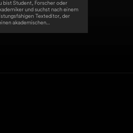
u bist Student, Forscher oder
kademiker und suchst nach einem
istungsfähigen Texteditor, der
einen akademischen
chreibprozess optimiert? Dann ist
aac Editor genau das Richtige für
ch! Dieser KI-basierte Editor
rfügt über eine integrierte
rammatik- und Sprachprüfung
wie eine Zitierfunktion und bietet
ne personalisierte
chreiberfahrung. Insbesondere für
cht-native Englischsprecher ist
saac Editor eine hervorragende
ahl, um ihre Schreibproduktivität
u steigern und hochwertige
kademische Texte zu erstellen.