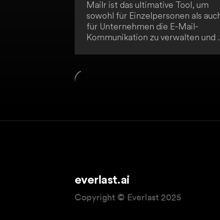
Mailr ist das ultimative Tool, um
sowohl für Einzelpersonen als auc
für Unternehmen die E-Mail-
Kommunikation zu verwalten und 
optimieren. Mit der Macht der
OpenAI GPT-3/Chat-GPT kannst 
Zeit sparen und bessere E-Mails
schreiben! Verabschiede dich von
Schreibblockaden. Mit Mailr kann
du die Kontrolle über deinen
Posteingang und deine Zeit
zurücknehmen! Weltweit nutzen
Millionen Menschen die Fähigkeit
der Künstlichen Intelligenz, um die
Art und Weise, wie wir alle
kommunizieren, zu revolutioniere
everlast.ai
Copyright © Everlast 2025