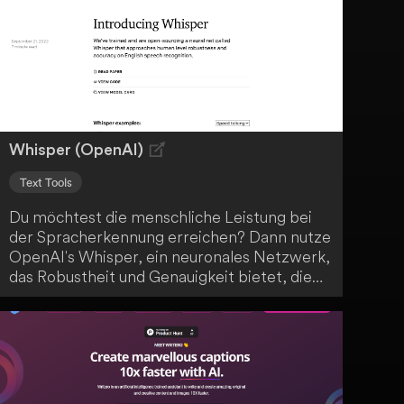
generiertem Content zu verbessern. Egal in
welchem Kontext du KI-Texte einsetzen
möchtest - DecEptioner hilft dir dabei, sie
authentischer und überzeugender zu
gestalten.
Whisper (OpenAI)
Text Tools
Du möchtest die menschliche Leistung bei
der Spracherkennung erreichen? Dann nutze
OpenAI's Whisper, ein neuronales Netzwerk,
das Robustheit und Genauigkeit bietet, die
der menschlichen Leistung entspricht.