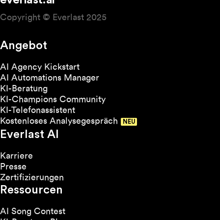
everlast.ai
Copyright © Everlast 2025
Angebot
AI Agency Kickstart
AI Automations Manager
KI-Beratung
KI-Champions Community
KI-Telefonassistent
Kostenloses Analysegespräch
Everlast AI
Karriere
Presse
Zertifizierungen
Ressourcen
AI Song Contest