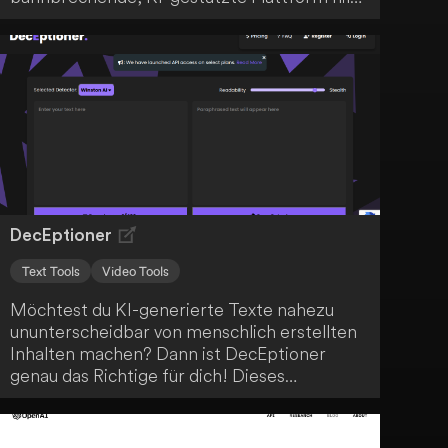
dir, beeindruckende Bilder zu erstellen und
Avatare zum Leben zu erwecken. Mit
ArtPilot revolutionierst du das Gestalten
digitaler Kunst.
DecEptioner
Text Tools
Video Tools
Möchtest du KI-generierte Texte nahezu
ununterscheidbar von menschlich erstellten
Inhalten machen? Dann ist DecEptioner
genau das Richtige für dich! Dieses
fortschrittliche KI-System transformiert und
tarnt KI-Texte, um ihre Originalität zu
steigern und die allgemeine Qualität von KI-