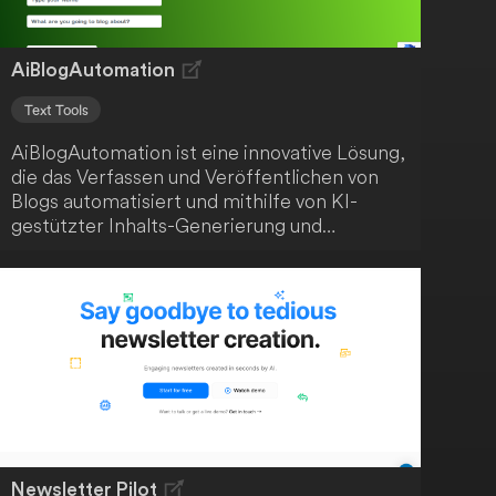
AiBlogAutomation
Text Tools
AiBlogAutomation ist eine innovative Lösung,
die das Verfassen und Veröffentlichen von
Blogs automatisiert und mithilfe von KI-
gestützter Inhalts-Generierung und
anpassbaren Vorlagen kinderleicht macht. Du
sparst Zeit und Mühe mit einem effizienten
Workflow und benötigst keine technische
Expertise. Die Anwendung ist ideal für
Blogger, die ihren Prozess automatisieren
möchten, und Einsteiger, die ohne
technisches Know-how bloggen wollen.
Newsletter Pilot