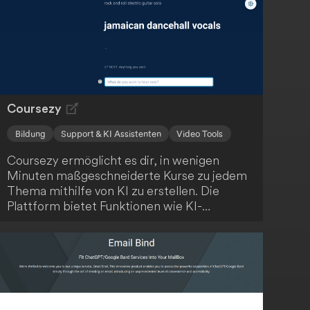
Coursezy
Bildung
Support & KI Assistenten
Video Tools
Coursezy ermöglicht es dir, in wenigen
Minuten maßgeschneiderte Kurse zu jedem
Thema mithilfe von KI zu erstellen. Die
Plattform bietet Funktionen wie KI-
generierte Inhalte, Video-Integration,
interaktive Quizze und einen KI-
Lernassistenten. Starte kostenlos und
revolutioniere dein Lernen!