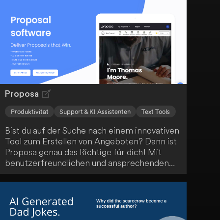
und geteilten Posteingängen kannst du die E-
Mail-Bearbeitung enorm beschleunigen.
Profitiere von bis zu 4 Stunden Zeitersparnis
pro Woche und konzentriere dich auf das
Wesentliche.
Proposa
Produktivität
Support & KI Assistenten
Text Tools
Bist du auf der Suche nach einem innovativen
Tool zum Erstellen von Angeboten? Dann ist
Proposa genau das Richtige für dich! Mit
benutzerfreundlichen und ansprechenden
Designvorlagen sowie KI-gestützter
Texterstellung kannst du in etwa 20 Minuten
dein nächstes Angebot erstellen und
versenden. Dank unbegrenztem
Dokumentenupload und elektronischer