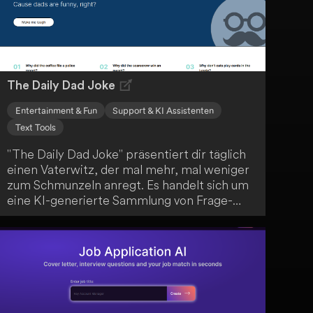
Unterschriftenfunktion ist Proposa die
perfekte Lösung für deine
Angebotserstellung.
The Daily Dad Joke
Entertainment & Fun
Support & KI Assistenten
Text Tools
"The Daily Dad Joke" präsentiert dir täglich
einen Vaterwitz, der mal mehr, mal weniger
zum Schmunzeln anregt. Es handelt sich um
eine KI-generierte Sammlung von Frage-
Antwort-Witzen, die das klassische "Dad-
Joke"-Format nachahmen. Die Künstliche
Intelligenz imitiert dabei einen Vater, um dir
jeden Tag aufs Neue humorvolle Momente zu
kreieren.