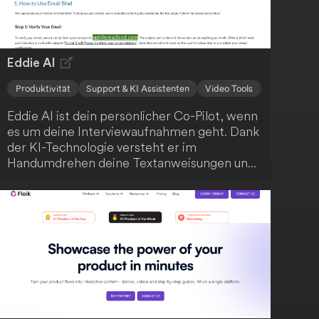
Eddie AI
Produktivität
Support & KI Assistenten
Video Tools
Eddie AI ist dein persönlicher Co-Pilot, wenn
es um deine Interviewaufnahmen geht. Dank
der KI-Technologie versteht er im
Handumdrehen deine Textanweisungen und
kann deine Aufnahmen blitzschnell
bearbeiten. Du kannst stärkere Hooks
anfordern, deine Schnitte prägnanter
gestalten und nahtlos mit Eddie iterieren.
Anschließend exportierst du die Ergebnisse
ganz einfach als MP4 oder arbeitest sie in
Adobe, DaVinci Resolve und FCP weiter aus.