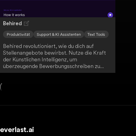
Behired
Produktivität
Support & KI Assistenten
Text Tools
Behired revolutioniert, wie du dich auf
Stellenangebote bewirbst. Nutze die Kraft
der Künstlichen Intelligenz, um
überzeugende Bewerbungsschreiben zu
erstellen, Vorstellungsgespräche mit
maßgeschneiderten Fragen zu meistern und
deinen Traumjob zu finden. Mit Behired
kommst du deiner Traumkarriere einen
großen Schritt näher!
everlast.ai