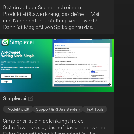
Bist du auf der Suche nach einem
Produktivitätswerkzeug, das deine E-Mail-
und Nachrichtengestaltung verbessert?
Dann ist MagicAI von Spike genau das
Richtige für dich! Diese KI-gestützte Lösung
beschleunigt deine Arbeitsabläufe und hilft
dir, klare, überzeugende Kommunikation zu
erstellen. Darüber hinaus bietet MagicAI eine
sofortige Zusammenfassung deiner langen
E-Mail-Konversationen, Nachrichten,
Notizen und Dateien. Steigere deine
Effizienz mit MagicAI!
Simpler.ai
Produktivität
Support & KI Assistenten
Text Tools
Simpler.ai ist ein ablenkungsfreies
Schreibwerkzeug, das auf das gemeinsame
Schreiben mit einer KI ausgelegt ist. Es