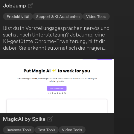
JobJump
Produktivität
Support & KI Assistenten
Video Tools
Bist du in Vorstellungsgesprächen nervös und
suchst nach Unterstützung? JobJump, eine
KI-gestützte Chrome-Erweiterung, hilft dir
dabei! Sie erkennt automatisch die Fragen
und bietet dir prägnante, zielgerichtete
Antwortvorschläge basierend auf deinem
Lebenslauf. Mit dieser innovativen Lösung
wirst du sicher den gewünschten Job an
Land ziehen.
MagicAI by Spike
Business Tools
Text Tools
Video Tools