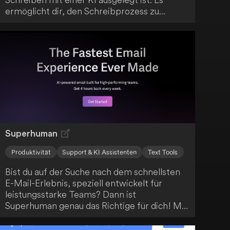
ermöglicht dir, den Schreibprozess zu
steuern, indem du entscheidest, wann die KI
deinen Text fortführen soll. Nutze die
Flexibilität, Texte sowohl am Ende als auch in
der Mitte mit Hilfe der KI zu ergänzen.
Superhuman
Produktivität
Support & KI Assistenten
Text Tools
Bist du auf der Suche nach dem schnellsten
E-Mail-Erlebnis, speziell entwickelt für
leistungsstarke Teams? Dann ist
Superhuman genau das Richtige für dich! Mit
fortschrittlichen Funktionen wie KI-
gestütztem Schreiben, Zusammenfassungen