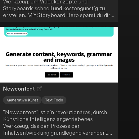
Werkzeug, um Videokonzepte und
Storyboards schnell und kostengünstig zu
erstellen. Mit Storyboard Hero sparst du dir
die Zeit und Ressourcen, die normalerweise
mit der Erstellung von Storyboards
verbunden sind. Durch den Einsatz
fortschrittlicher KI-Technologie optimiert
das Tool den kreativen Prozess und
unterstützt dich dabei, deine Videoideen
effizient umzusetzen.
Newcontent
Generative Kunst
Text Tools
"Newcontent" ist ein revolutionäres, durch
Künstliche Intelligenz angetriebenes
Werkzeug, das den Prozess der
Inhaltsentwicklung grundlegend verändert.