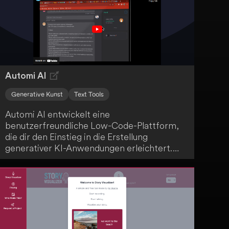
der intuitiven Benutzeroberfläche, Echtzeit-
Zusammenarbeit und reaktionsschnellen
Designs für verschiedene Geräte und
Bildschirmgrößen ist PresentationAI eine
echte Erleichterung.
Automi AI
Generative Kunst
Text Tools
Automi AI entwickelt eine
benutzerfreundliche Low-Code-Plattform,
die dir den Einstieg in die Erstellung
generativer KI-Anwendungen erleichtert.
Diese innovative Technologie macht das
Erstellen solcher Anwendungen für dich
zugänglich, ohne dass du tiefgehende
Programmierkenntnisse benötigst.