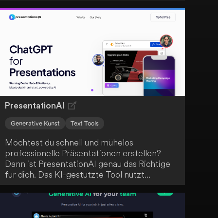
Durch fortschrittliche Algorithmen erzeugt
es hochwertige Inhalte, Schlüsselwörter,
Grammatikvorschläge und sogar Bilder
basierend auf deinen Eingaben. Es stellt
einen echten Durchbruch in der Content-
Erstellung dar.
PresentationAI
Generative Kunst
Text Tools
Möchtest du schnell und mühelos
professionelle Präsentationen erstellen?
Dann ist PresentationAI genau das Richtige
für dich. Das KI-gestützte Tool nutzt
ChatGPT, um ganze Präsentationen aus
deinen Eingabeaufforderungen oder Fragen
zu generieren und automatisch
personalisierte Designs zu erstellen. Dank