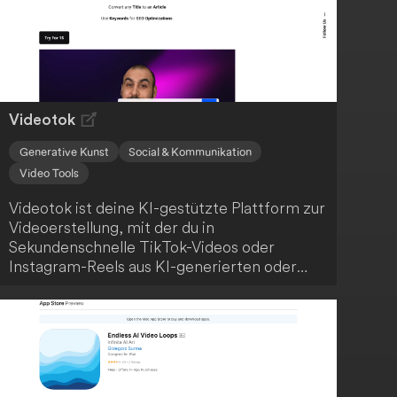
Videotok
Generative Kunst
Social & Kommunikation
Video Tools
Videotok ist deine KI-gestützte Plattform zur
Videoerstellung, mit der du in
Sekundenschnelle TikTok-Videos oder
Instagram-Reels aus KI-generierten oder
realen Bildern erstellen kannst, ohne
professionelle Bearbeitungsfähigkeiten zu
benötigen. Die Nutzung dieser
benutzerfreundlichen Plattform ist einfach
und intuitiv.