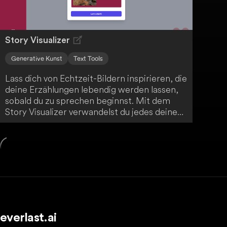
Story Visualizer
Generative Kunst
Text Tools
Lass dich von Echtzeit-Bildern inspirieren, die
deine Erzählungen lebendig werden lassen,
sobald du zu sprechen beginnst. Mit dem
Story Visualizer verwandelst du jedes deiner
Worte in ein visuell packendes Erlebnis - ob
du Geschichten erzählst oder Präsentationen
hältst. Tauche ein in eine neue Ära des
Storytellings und verleihe deinen Narrativen
eine faszinierende visuelle Dimension.
everlast.ai