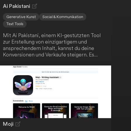
Ai Pakistani
Generative Kunst
Social & Kommunikation
Text Tools
Mit Ai Pakistani, einem KI-gestützten Tool
zur Erstellung von einzigartigem und
ansprechendem Inhalt, kannst du deine
Konversionen und Verkäufe steigern. Es
bietet über 50 sofort einsatzbereite
Vorlagen, die den Content-
Erstellungsprozess vereinfachen und
hochwertige Ergebnisse liefern. Nutze die
fortschrittliche KI-Technologie, um schnell
einzigartige Inhalte zu generieren, wähle aus
verschiedenen Vorlagen für unterschiedliche
Zwecke und profitiere von vereinfachten
Preismodellen.
Moji