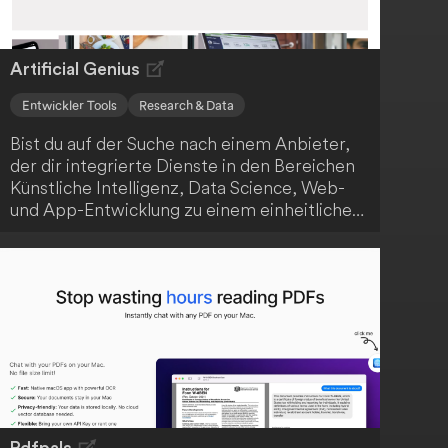
Artificial Genius
Entwickler Tools
Research & Data
Bist du auf der Suche nach einem Anbieter,
der dir integrierte Dienste in den Bereichen
Künstliche Intelligenz, Data Science, Web-
und App-Entwicklung zu einem einheitlichen
Preis anbietet? Dann ist Artificial Genius
genau das Richtige für dich! Das
Unternehmen positioniert sich als One-Stop-
Shop für technologische Lösungen, die
sowohl für Start-ups als auch etablierte
Firmen relevant sind. Mit der transparenten
und zugänglichen Preisgestaltung können
Kunden von den vielfältigen Möglichkeiten
profitieren.