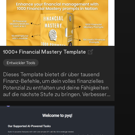
entscheidende Komponente in der
Datenverarbeitung für verschiedene Geräte
und Plattformen und spielt eine wichtige
Rolle bei Aktivitäten wie der Rangordnung
von Online-Suchergebnissen oder der
Organisation von Social-Media-Beiträgen.
1000+ Financial Mastery Template
Entwickler Tools
Dieses Template bietet dir über tausend
Finanz-Befehle, um dein volles finanzielles
Potenzial zu entfalten und deine Fähigkeiten
auf die nächste Stufe zu bringen. Verbessere
deine finanzielle Kompetenz mit dieser
ultimativen Sammlung von 1000+
Finanzfragen. Entdecke dein finanzielles
Potenzial und verbessere deine Fähigkeiten
mit dieser umfangreichen Sammlung.