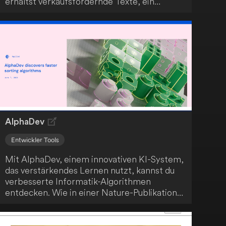
erhältst verkaufsfördernde Texte, ein
einzigartiges Logo und Illustrationen sowie
attraktive Vorlagen. Nutze diese Möglichkeit,
um dein Geschäft noch heute online zu
bringen.
AlphaDev
Entwickler Tools
Mit AlphaDev, einem innovativen KI-System,
das verstärkendes Lernen nutzt, kannst du
verbesserte Informatik-Algorithmen
entdecken. Wie in einer Nature-Publikation
hervorgehoben, hat dieses bahnbrechende
System erfolgreich einen schnelleren
Sortieralgorithmus gefunden. Dieser ist eine