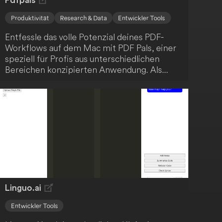
Pdfpals
Produktivität
Research & Data
Entwickler Tools
Entfessle das volle Potenzial deines PDF-
Workflows auf dem Mac mit PDF Pals, einer
speziell für Profis aus unterschiedlichen
Bereichen konzipierten Anwendung. Als
Softwareentwickler, Forschender,
Produktmanager, Jurist oder HR-Experte
findest du in PDF Pals einen verlässlichen
Partner für all deine PDF-Belange. PDF Pals
dient als umfassende Lösung für die
Interaktion mit PDF-Dokumenten, optimal
auf die Bedürfnisse von Fachleuten
abgestimmt.
Linguo.ai
Entwickler Tools