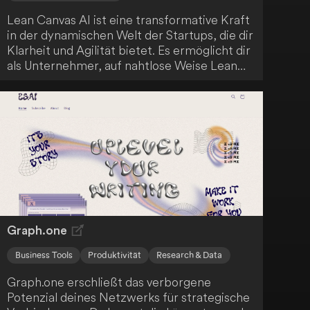
Lean Canvas AI ist eine transformative Kraft
in der dynamischen Welt der Startups, die dir
Klarheit und Agilität bietet. Es ermöglicht dir
als Unternehmer, auf nahtlose Weise Lean
Canvases zu erstellen, die für die Formung
und Iteration deiner Geschäftsideen
unerlässlich sind. Dieses Tool ist ein
entscheidender Faktor für die Gestaltung und
Weiterentwicklung deiner
Geschäftskonzepte.
Graph.one
Business Tools
Produktivität
Research & Data
Graph.one erschließt das verborgene
Potenzial deines Netzwerks für strategische