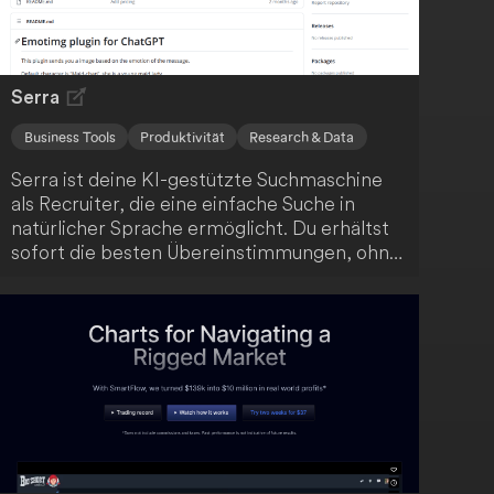
Notizen und Dateien. Steigere deine
Effizienz mit MagicAI!
Serra
Business Tools
Produktivität
Research & Data
Serra ist deine KI-gestützte Suchmaschine
als Recruiter, die eine einfache Suche in
natürlicher Sprache ermöglicht. Du erhältst
sofort die besten Übereinstimmungen, ohne
manuell Schlüsselwörter auswählen oder
Kandidaten einzeln überprüfen zu müssen.
Alle notwendigen Recherchen werden
automatisch für dich durchgeführt.