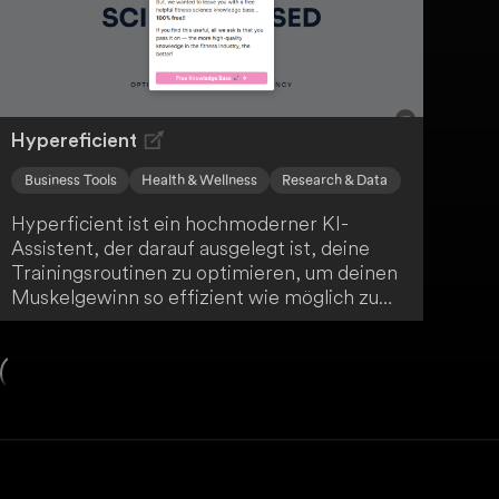
Hypereficient
Business Tools
Health & Wellness
Research & Data
Hyperficient ist ein hochmoderner KI-
Assistent, der darauf ausgelegt ist, deine
Trainingsroutinen zu optimieren, um deinen
Muskelgewinn so effizient wie möglich zu
maximieren. Sein einzigartiger Ansatz
basiert auf einem tiefen Verständnis
wissenschaftlicher Forschung und nutzt
Erkenntnisse aus über 1000
Forschungsarbeiten, um dein
Trainingsprogramm zu verfeinern. Erlebe
einen revolutionären Schritt in der
Fitnessbranche.