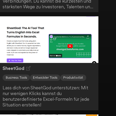
Verbindungen. Du kannst die kürzesten und
stärksten Wege zu Investoren, Talenten und
Kunden innerhalb deiner bestehenden
Kontakte visualisieren. Mit Graph.one trittst
du selbstbewusst in Kontakt, unterstützt
durch datengestützte Erkenntnisse.
SheetGod
Business Tools
Entwickler Tools
Produktivität
Lass dich von SheetGod unterstützen: Mit
nur wenigen Klicks kannst du
benutzerdefinierte Excel-Formeln für jede
Situation erstellen!