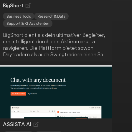
BigShort
Business Tools
Research & Data
Support & KI Assistenten
BigShort dient als dein ultimativer Begleiter,
um intelligent durch den Aktienmarkt zu
navigieren. Die Plattform bietet sowohl
Daytradern als auch Swingtradern einen Satz
leistungsstarker Werkzeuge und Echtzeit-
Einblicke, um stets die Nase vorn zu haben.
Profitiere von umfangreichen
Analysemöglichkeiten und Marktdaten, um
informierte Handelsentscheidungen treffen
zu können.
ASSISTA AI