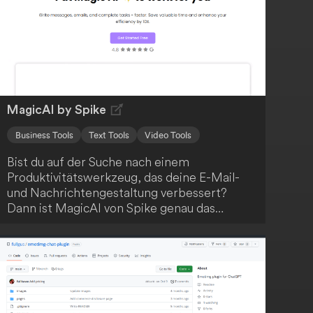
MagicAI by Spike
Business Tools
Text Tools
Video Tools
Bist du auf der Suche nach einem
Produktivitätswerkzeug, das deine E-Mail-
und Nachrichtengestaltung verbessert?
Dann ist MagicAI von Spike genau das
Richtige für dich! Diese KI-gestützte Lösung
beschleunigt deine Arbeitsabläufe und hilft
dir, klare, überzeugende Kommunikation zu
erstellen. Darüber hinaus bietet MagicAI eine
sofortige Zusammenfassung deiner langen
E-Mail-Konversationen, Nachrichten,