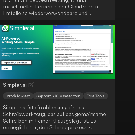
maschinelles Lernen in der Cloud vereint.
Erstelle so wiederverwendbare und
skalierbare Inhalte ganz einfach. Darüber
hinaus fördert Magpai die Zusammenarbeit,
indem es Bearbeitungsknotenpunkte für dein
gesamtes Team zugänglich macht.
Simpler.ai
Produktivität
Support & KI Assistenten
Text Tools
Simpler.ai ist ein ablenkungsfreies
Schreibwerkzeug, das auf das gemeinsame
Schreiben mit einer KI ausgelegt ist. Es
ermöglicht dir, den Schreibprozess zu
steuern, indem du entscheidest, wann die KI