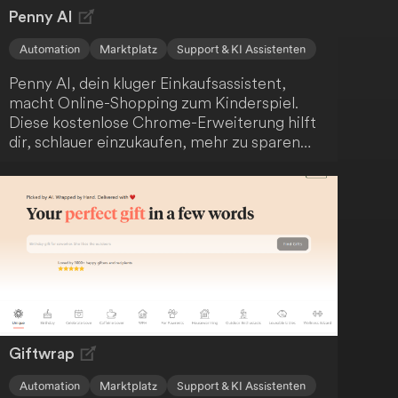
Penny AI
Automation
Marktplatz
Support & KI Assistenten
Penny AI, dein kluger Einkaufsassistent,
macht Online-Shopping zum Kinderspiel.
Diese kostenlose Chrome-Erweiterung hilft
dir, schlauer einzukaufen, mehr zu sparen
und informierte Kaufentscheidungen zu
treffen. Mit Funktionen wie Preisvergleich,
Entdeckung ähnlicher Artikel und
automatisierter Vor- und Nachteile-Analyse
optimiert Penny AI dein Online-
Einkaufserlebnis und unterstützt dich dabei,
die besten Angebote zu finden und
Überzahlungen zu vermeiden.
Giftwrap
Automation
Marktplatz
Support & KI Assistenten