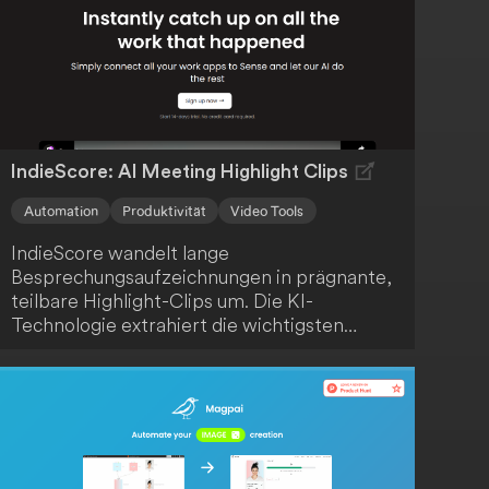
IndieScore: AI Meeting Highlight Clips
Automation
Produktivität
Video Tools
IndieScore wandelt lange
Besprechungsaufzeichnungen in prägnante,
teilbare Highlight-Clips um. Die KI-
Technologie extrahiert die wichtigsten
Momente, sodass du Zeit sparst und dein
Team oder deine Kunden nur mit den
relevantesten Informationen versorgt
werden. Profitiere von einer effizienten und
ansprechenden Kommunikation.