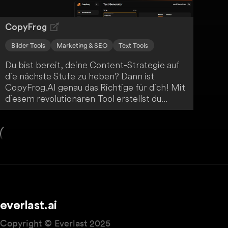
CopyFrog
Bilder Tools
Marketing & SEO
Text Tools
Du bist bereit, deine Content-Strategie auf
die nächste Stufe zu heben? Dann ist
CopyFrog.AI genau das Richtige für dich! Mit
diesem revolutionären Tool erstellst du
mühelos hochwertige und ansprechende
Inhalte, die deine Zielgruppe begeistern
werden. Profitiere von einer Vielzahl an
Funktionen wie Textgenerierung,
Bildproduktion und Anzeigenerstellung - alles
in einem einzigen Abonnement. Erlebe jetzt
die Zukunft der Inhaltserstellung!
everlast.ai
Copyright © Everlast 2025