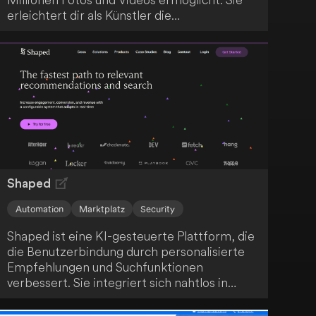
erleichtert dir als Künstler die
Monetarisierung deiner Werke, indem sie
diese mit großen Marktplätzen und Marken
verbindet und manuelle Aufgaben reduziert.
Zusätzlich bietet Wirestock einen
leistungsfähigen KI-Generator, der das
Erstellen und Monetarisieren von KI-Inhalten
in wenigen Schritten ermöglicht.
Shaped
Automation
Marktplatz
Security
Shaped ist eine KI-gesteuerte Plattform, die
die Benutzerbindung durch personalisierte
Empfehlungen und Suchfunktionen
verbessert. Sie integriert sich nahtlos in
deine bestehenden Datenquellen und nutzt
fortschrittliche Modelle, um in Echtzeit auf