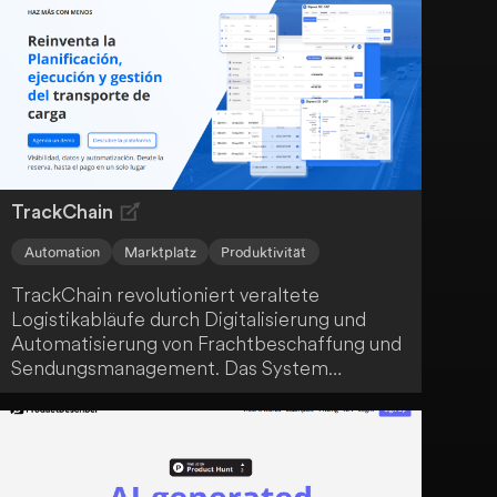
dein Benutzerverhalten zu reagieren. Die
skalierbare und sichere Infrastruktur von
Shaped gewährleistet die Einhaltung von
GDPR- und SOC2-Standards.
TrackChain
Automation
Marktplatz
Produktivität
TrackChain revolutioniert veraltete
Logistikabläufe durch Digitalisierung und
Automatisierung von Frachtbeschaffung und
Sendungsmanagement. Das System
optimiert Spediteur-Compliance,
Zahlungssysteme, Routenplanung und
Ladungsverfolgung. TrackChain bietet dir
eine integrierte Lösung für lokale und
grenzüberschreitende Logistik aus einer