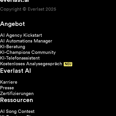
everlast.ai
Copyright © Everlast 2025
Angebot
AI Agency Kickstart
AI Automations Manager
KI-Beratung
KI-Champions Community
KI-Telefonassistent
Kostenloses Analysegespräch
Everlast AI
Karriere
Presse
Zertifizierungen
Ressourcen
AI Song Contest