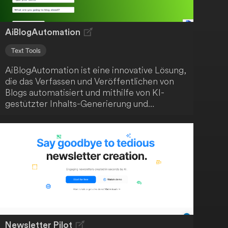
AiBlogAutomation
Text Tools
AiBlogAutomation ist eine innovative Lösung,
die das Verfassen und Veröffentlichen von
Blogs automatisiert und mithilfe von KI-
gestützter Inhalts-Generierung und
anpassbaren Vorlagen kinderleicht macht. Du
sparst Zeit und Mühe mit einem effizienten
Workflow und benötigst keine technische
Expertise. Die Anwendung ist ideal für
Blogger, die ihren Prozess automatisieren
möchten, und Einsteiger, die ohne
technisches Know-how bloggen wollen.
Newsletter Pilot