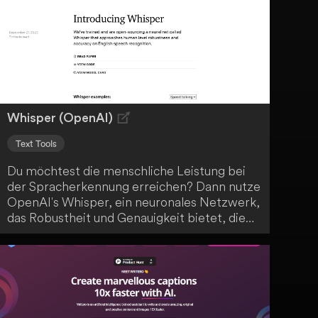
generiertem Content zu verbessern. Egal in
welchem Kontext du KI-Texte einsetzen
möchtest - DecEptioner hilft dir dabei, sie
authentischer und überzeugender zu
gestalten.
Whisper (OpenAI)
Text Tools
Du möchtest die menschliche Leistung bei
der Spracherkennung erreichen? Dann nutze
OpenAI's Whisper, ein neuronales Netzwerk,
das Robustheit und Genauigkeit bietet, die
der menschlichen Leistung entspricht.