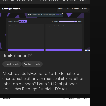
dir, beeindruckende Bilder zu erstellen und
Avatare zum Leben zu erwecken. Mit
ArtPilot revolutionierst du das Gestalten
digitaler Kunst.
DecEptioner
Text Tools
Video Tools
Möchtest du KI-generierte Texte nahezu
ununterscheidbar von menschlich erstellten
Inhalten machen? Dann ist DecEptioner
genau das Richtige für dich! Dieses
fortschrittliche KI-System transformiert und
tarnt KI-Texte, um ihre Originalität zu
steigern und die allgemeine Qualität von KI-