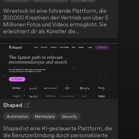
Wirestock ist eine führende Plattform, die
300.000 Kreativen den Vertrieb von über 5
Millionen Fotos und Videos ermöglicht. Sie
erleichtert dir als Künstler die
Monetarisierung deiner Werke, indem sie
diese mit großen Marktplätzen und Marken
verbindet und manuelle Aufgaben reduziert.
Zusätzlich bietet Wirestock einen
leistungsfähigen KI-Generator, der das
Erstellen und Monetarisieren von KI-Inhalten
in wenigen Schritten ermöglicht.
Shaped
Automation
Marktplatz
Security
Shaped ist eine KI-gesteuerte Plattform, die
die Benutzerbindung durch personalisierte