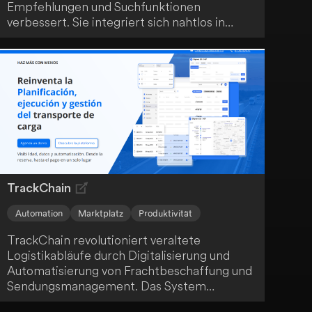
Empfehlungen und Suchfunktionen
verbessert. Sie integriert sich nahtlos in
deine bestehenden Datenquellen und nutzt
fortschrittliche Modelle, um in Echtzeit auf
dein Benutzerverhalten zu reagieren. Die
skalierbare und sichere Infrastruktur von
Shaped gewährleistet die Einhaltung von
GDPR- und SOC2-Standards.
TrackChain
Automation
Marktplatz
Produktivität
TrackChain revolutioniert veraltete
Logistikabläufe durch Digitalisierung und
Automatisierung von Frachtbeschaffung und
Sendungsmanagement. Das System
optimiert Spediteur-Compliance,