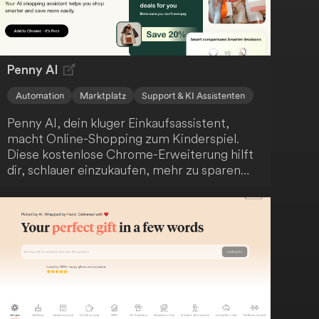
Penny AI
Automation
Marktplatz
Support & KI Assistenten
Penny AI, dein kluger Einkaufsassistent,
macht Online-Shopping zum Kinderspiel.
Diese kostenlose Chrome-Erweiterung hilft
dir, schlauer einzukaufen, mehr zu sparen
und informierte Kaufentscheidungen zu
treffen. Mit Funktionen wie Preisvergleich,
Entdeckung ähnlicher Artikel und
automatisierter Vor- und Nachteile-Analyse
optimiert Penny AI dein Online-
Einkaufserlebnis und unterstützt dich dabei,
die besten Angebote zu finden und
Überzahlungen zu vermeiden.