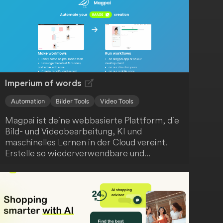
werden. Profitiere von einer effizienten und
ansprechenden Kommunikation.
Imperium of words
Automation
Bilder Tools
Video Tools
Magpai ist deine webbasierte Plattform, die
Bild- und Videobearbeitung, KI und
maschinelles Lernen in der Cloud vereint.
Erstelle so wiederverwendbare und
skalierbare Inhalte ganz einfach. Darüber
hinaus fördert Magpai die Zusammenarbeit,
indem es Bearbeitungsknotenpunkte für dein
gesamtes Team zugänglich macht.