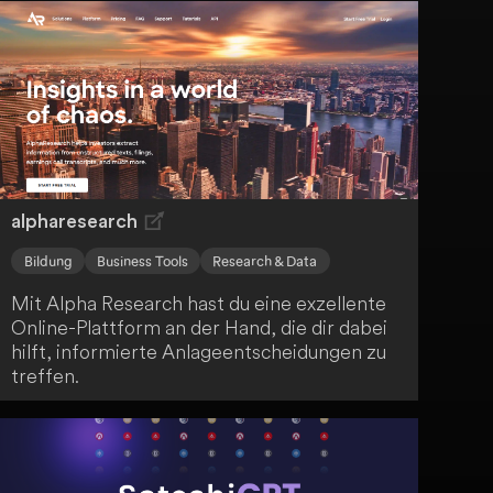
Zahlungssysteme, Routenplanung und
Ladungsverfolgung. TrackChain bietet dir
eine integrierte Lösung für lokale und
grenzüberschreitende Logistik aus einer
Hand.
alpharesearch
Bildung
Business Tools
Research & Data
Mit Alpha Research hast du eine exzellente
Online-Plattform an der Hand, die dir dabei
hilft, informierte Anlageentscheidungen zu
treffen.