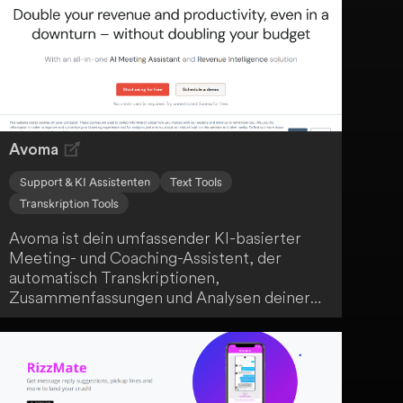
Avoma
Support & KI Assistenten
Text Tools
Transkription Tools
Avoma ist dein umfassender KI-basierter
Meeting- und Coaching-Assistent, der
automatisch Transkriptionen,
Zusammenfassungen und Analysen deiner
Besprechungen erstellt. Er liefert dir
umsetzbare Erkenntnisse und von KI
generierte Notizen, die dem menschlichen
Notizstil ähneln. Darüber hinaus bietet dir
Avoma nützliche Coaching-Empfehlungen,