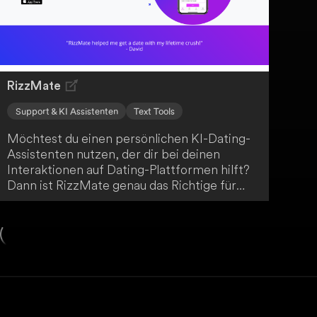
um deine Meetings optimal zu gestalten.
RizzMate
Support & KI Assistenten
Text Tools
Möchtest du einen persönlichen KI-Dating-
Assistenten nutzen, der dir bei deinen
Interaktionen auf Dating-Plattformen hilft?
Dann ist RizzMate genau das Richtige für
dich! Du kannst Screenshots deiner Chats
von Tinder, Hinge, Bumble oder anderen
Messaging-Plattformen hochladen, um
Antwortempfehlungen zu erhalten. Darüber
hinaus bietet RizzMate die Möglichkeit,
durch Spracheingabe persönliche Dating-
Beratung zu erfragen.