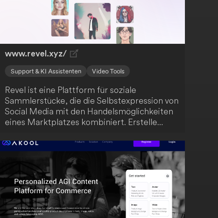
deiner Kreativität, darunter über 50 KI-
Schreibvorlagen für verschiedene
Inhaltsarten, sowie einen
Dokumentenbereich, um deine Inhalte zu
organisieren.
www.revel.xyz/
Support & KI Assistenten
Video Tools
Revel ist eine Plattform für soziale
Sammlerstücke, die die Selbstexpression von
Social Media mit den Handelsmöglichkeiten
eines Marktplatzes kombiniert. Erstelle
deine eigenen Animai und handle mit Assets
wie Fotos, Videos und Text-to-AI-
Kunstwerken. In Zukunft plant Revel, die
Erstellung anderer Medienformate als Assets
zu ermöglichen.