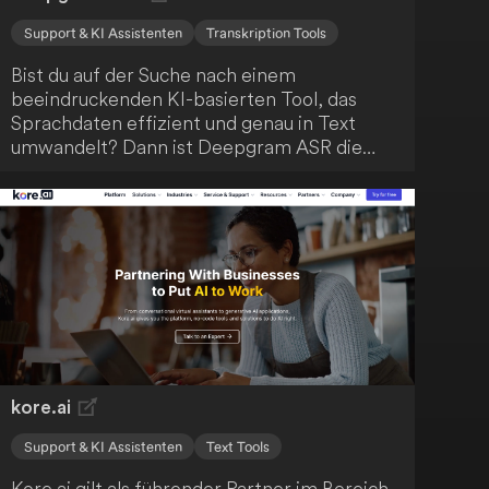
Support & KI Assistenten
Transkription Tools
Bist du auf der Suche nach einem
beeindruckenden KI-basierten Tool, das
Sprachdaten effizient und genau in Text
umwandelt? Dann ist Deepgram ASR die
Lösung für dein Unternehmen! Dieses Tool
ist auf Skalierbarkeit ausgelegt und
verarbeitet problemlos große Mengen an
Audiodaten. Die Transkription erfolgt mit
bemerkenswerter Geschwindigkeit und
Präzision.
kore.ai
Support & KI Assistenten
Text Tools
Kore.ai gilt als führender Partner im Bereich