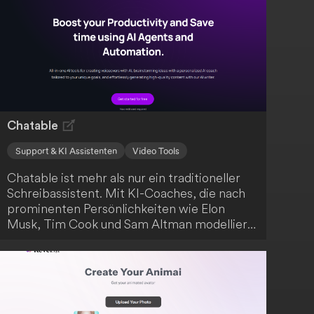
Chatable
Support & KI Assistenten
Video Tools
Chatable ist mehr als nur ein traditioneller
Schreibassistent. Mit KI-Coaches, die nach
prominenten Persönlichkeiten wie Elon
Musk, Tim Cook und Sam Altman modelliert
sind, erhältst du persönliche Mentoren, die
dir maßgeschneiderte Beratung auf Basis
ihrer Lebenserfahrungen und Geschichten
anbieten. Darüber hinaus bietet Chatable
eine Reihe von Werkzeugen zur Förderung