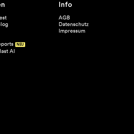
en
Info
est
AGB
Blog
Datenschutz
Impressum
eports
ast AI