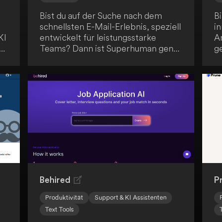
Bist du auf der Suche nach dem
B
schnellsten E-Mail-Erlebnis, speziell
in
KI
entwickelt für leistungsstarke
A
en
Teams? Dann ist Superhuman genau
ge
das Richtige für dich! Mit
b
en
fortschrittlichen Funktionen wie KI-
a
gestütztem Schreiben,
s
Zusammenfassungen und geteilten
k
KI
Posteingängen kannst du die E-Mail-
n
Bearbeitung enorm beschleunigen.
v
Profitiere von bis zu 4 Stunden
D
Zeitersparnis pro Woche und
e
konzentriere dich auf das
U
Wesentliche.
d
A
Behired
P
Produktivität
Support & KI Assistenten
Text Tools