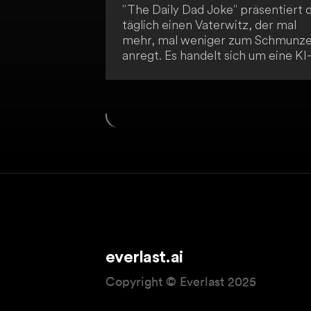
"The Daily Dad Joke" präsentiert d
täglich einen Vaterwitz, der mal
mehr, mal weniger zum Schmunze
anregt. Es handelt sich um eine KI
generierte Sammlung von Frage-
Antwort-Witzen, die das klassisch
"Dad-Joke"-Format nachahmen. D
Künstliche Intelligenz imitiert dab
einen Vater, um dir jeden Tag aufs
Neue humorvolle Momente zu
kreieren.
everlast.ai
Copyright © Everlast 2025