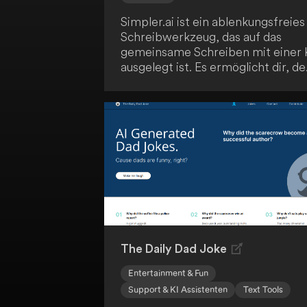
Simpler.ai ist ein ablenkungsfreies
Schreibwerkzeug, das auf das
gemeinsame Schreiben mit einer 
ausgelegt ist. Es ermöglicht dir, d
Schreibprozess zu steuern, indem
du entscheidest, wann die KI dein
Text fortführen soll. Nutze die
Flexibilität, Texte sowohl am Ende
als auch in der Mitte mit Hilfe der 
zu ergänzen.
The Daily Dad Joke
Entertainment & Fun
Support & KI Assistenten
Text Tools