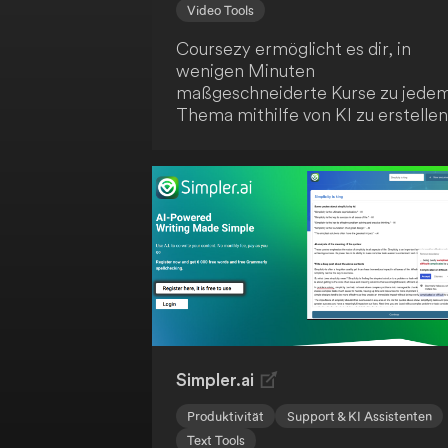
Video Tools
Coursezy ermöglicht es dir, in
wenigen Minuten
maßgeschneiderte Kurse zu jede
Thema mithilfe von KI zu erstellen
Die Plattform bietet Funktionen w
KI-generierte Inhalte, Video-
Integration, interaktive Quizze un
einen KI-Lernassistenten. Starte
kostenlos und revolutioniere dein
Lernen!
Simpler.ai
Produktivität
Support & KI Assistenten
Text Tools