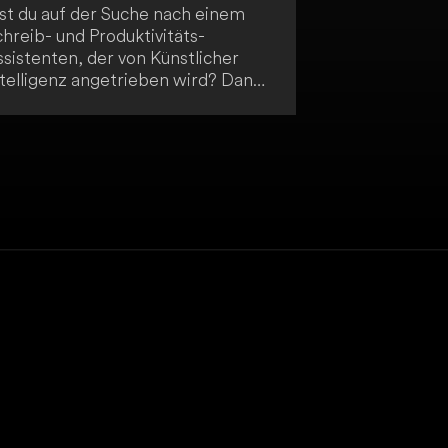
ist du auf der Suche nach einem
hreib- und Produktivitäts-
sistenten, der von Künstlicher
ntelligenz angetrieben wird? Dann
t Prune genau das Richtige für
ich! Optimiere deine kreativen und
rofessionellen Arbeiten mit von AI
enerierten Vorschlägen und
infachen Notizen. Entfalte dein
otenzial grenzenlos mit Prune und
teigere deine Effizienz beim
chreiben und in deinem
beitsalltag.