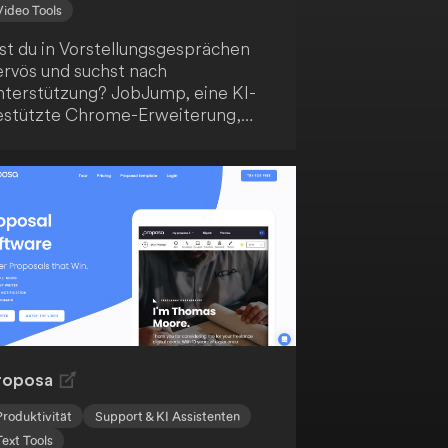
Video Tools
ist du in Vorstellungsgesprächen
ervös und suchst nach
nterstützung? JobJump, eine KI-
estützte Chrome-Erweiterung,
lft dir dabei! Sie erkennt
utomatisch die Fragen und bietet
r prägnante, zielgerichtete
ntwortvorschläge basierend auf
einem Lebenslauf. Mit dieser
novativen Lösung wirst du sicher
en gewünschten Job an Land
iehen.
roposa
Produktivität
Support & KI Assistenten
Text Tools