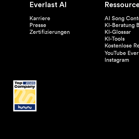
Everlast AI
Ressourc
Karriere
AI Song Cont
Presse
KI-Beratung 
Zertifizierungen
KI-Glossar
KI-Tools
Kostenlose R
YouTube Everl
Instagram