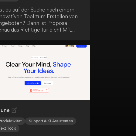
ist du auf der Suche nach einem
novativen Tool zum Erstellen von
ngeboten? Dann ist Proposa
nau das Richtige für dich! Mit
enutzerfreundlichen und
nsprechenden Designvorlagen
owie KI-gestützter Texterstellung
annst du in etwa 20 Minuten dein
ächstes Angebot erstellen und
ersenden. Dank unbegrenztem
okumentenupload und
lektronischer
nterschriftenfunktion ist Proposa
ie perfekte Lösung für deine
ngebotserstellung.
rune
Produktivität
Support & KI Assistenten
Text Tools