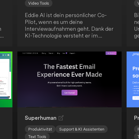
Video Tools
Eddie AI ist dein persönlicher Co-
B
Pilot, wenn es um deine
n
m
Interviewaufnahmen geht. Dank der
U
.
KI-Technologie versteht er im
g
ie
Handumdrehen deine
hi
Textanweisungen und kann deine
a
d
Aufnahmen blitzschnell bearbeiten.
di
Du kannst stärkere Hooks
A
anfordern, deine Schnitte
d
prägnanter gestalten und nahtlos
in
mit Eddie iterieren. Anschließend
d
exportierst du die Ergebnisse ganz
z
einfach als MP4 oder arbeitest sie in
Adobe, DaVinci Resolve und FCP
weiter aus.
Superhuman
P
Produktivität
Support & KI Assistenten
Text Tools