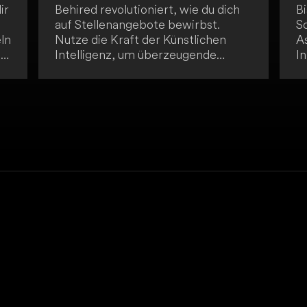
ir
Behired revolutioniert, wie du dich
B
auf Stellenangebote bewirbst.
Sc
ln
Nutze die Kraft der Künstlichen
As
-
Intelligenz, um überzeugende
I
Bewerbungsschreiben zu erstellen,
is
e
Vorstellungsgespräche mit
d
ie
maßgeschneiderten Fragen zu
p
ei
meistern und deinen Traumjob zu
g
finden. Mit Behired kommst du
e
deiner Traumkarriere einen großen
P
Schritt näher!
s
S
Ar