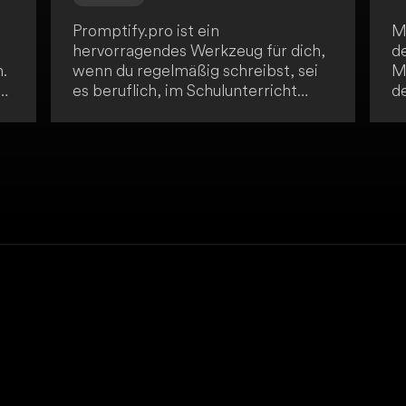
Promptify.pro ist ein
M
hervorragendes Werkzeug für dich,
d
.
wenn du regelmäßig schreibst, sei
M
es beruflich, im Schulunterricht
d
.
oder für private Projekte. Mit der
b
KI-Unterstützung werden dir
E
alternative Wortwahl,
ei
Satzstellungen und neue Ideen
M
vorgestellt! Nutze das volle
e
Potenzial von Promptify.pro!