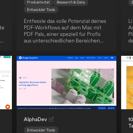
Produktivität
Research & Data
Entwickler Tools
Entfessle das volle Potenzial deines
Li
te
PDF-Workflows auf dem Mac mit
A
PDF Pals, einer speziell für Profis
Pl
nd
aus unterschiedlichen Bereichen
d
konzipierten Anwendung. Als
zu
Softwareentwickler, Forschender,
k
Produktmanager, Jurist oder HR-
Mi
en
Experte findest du in PDF Pals einen
C
op
verlässlichen Partner für all deine
PDF-Belange. PDF Pals dient als
umfassende Lösung für die
it
Interaktion mit PDF-Dokumenten,
en
optimal auf die Bedürfnisse von
on
Fachleuten abgestimmt.
AlphaDev
1
T
Entwickler Tools