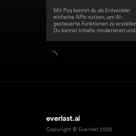
Mit Pyq kannst du als Entwickler
einfache APIs nutzen, um AI-
gesteuerte Funktionen zu erstellen
Du kannst Inhalte moderieren und
Verkaufsgespräche transkribieren
Die APIs sind innerhalb von 5
Minuten einsatzbereit.
everlast.ai
Copyright © Everlast 2025