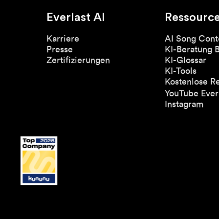
Everlast AI
Ressourc
Karriere
AI Song Cont
Presse
KI-Beratung 
Zertifizierungen
KI-Glossar
KI-Tools
Kostenlose R
YouTube Everl
Instagram