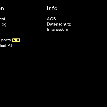
en
Info
est
AGB
Blog
Datenschutz
Impressum
eports
ast AI