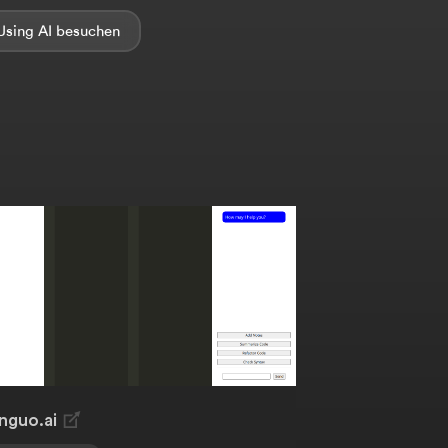
Using AI
inguo.ai