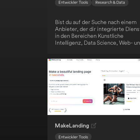
Entwickler Tools
Research & Data
Bist du auf der Suche nach einem
Anbieter, der dir integrierte Diens
in den Bereichen Künstliche
Intelligenz, Data Science, Web- u
App-Entwicklung zu einem
einheitlichen Preis anbietet? Dann
ist Artificial Genius genau das
Richtige für dich! Das Unternehm
positioniert sich als One-Stop-Sh
für technologische Lösungen, die
sowohl für Start-ups als auch
etablierte Firmen relevant sind. M
der transparenten und zugänglich
Preisgestaltung können Kunden v
den vielfältigen Möglichkeiten
profitieren.
MakeLanding
Entwickler Tools