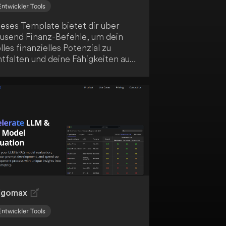
Entwickler Tools
ieses Template bietet dir über
ausend Finanz-Befehle, um dein
lles finanzielles Potenzial zu
tfalten und deine Fähigkeiten auf
e nächste Stufe zu bringen.
rbessere deine finanzielle
ompetenz mit dieser ultimativen
ammlung von 1000+ Finanzfragen.
tdecke dein finanzielles Potenzial
nd verbessere deine Fähigkeiten
it dieser umfangreichen
ammlung.
lgomax
Entwickler Tools