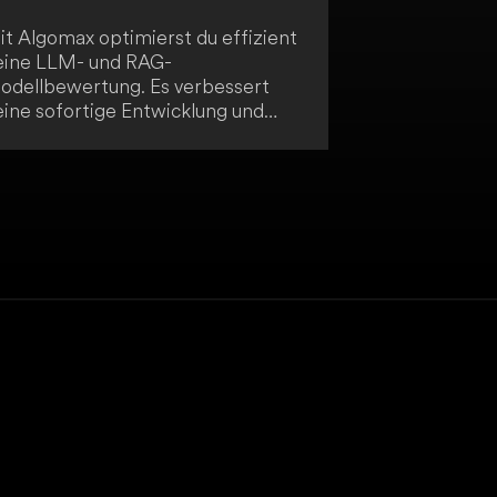
it Algomax optimierst du effizient
eine LLM- und RAG-
odellbewertung. Es verbessert
eine sofortige Entwicklung und
eschleunigt deinen
ntwicklungsprozess. Durch
nzigartige Einblicke in qualitative
etriken bietet Algomax dir einen
rheblichen Mehrwert.