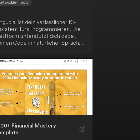
Entwickler Tools
nguo.ai ist dein verlässlicher KI-
ssistent fürs Programmieren. Die
attform unterstützt dich dabei,
einen Code in natürlicher Sprache
 lesen, zu analysieren, zu
ommentieren und zu verfeinern.
t Linguo.ai verbesserst du deinen
ode ganz einfach!
000+ Financial Mastery
emplate