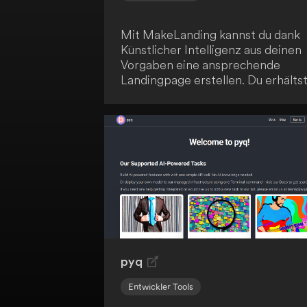
Mit MakeLanding kannst du dank
Künstlicher Intelligenz aus deinen
Vorgaben eine ansprechende
Landingpage erstellen. Du erhälts
verkaufsfördernde Texte, ein
einzigartiges Logo und Illustration
sowie attraktive Vorlagen. Nutze
diese Möglichkeit, um dein
Geschäft noch heute online zu
bringen.
pyq
Entwickler Tools