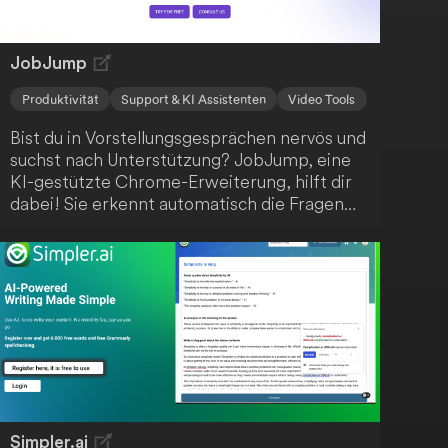
JobJump
Produktivität
Support & KI Assistenten
Video Tools
Bist du in Vorstellungsgesprächen nervös und
suchst nach Unterstützung? JobJump, eine
KI-gestützte Chrome-Erweiterung, hilft dir
dabei! Sie erkennt automatisch die Fragen
und bietet dir prägnante, zielgerichtete
Antwortvorschläge basierend auf deinem
Lebenslauf. Mit dieser innovativen Lösung
wirst du sicher den gewünschten Job an
Land ziehen.
Simpler.ai