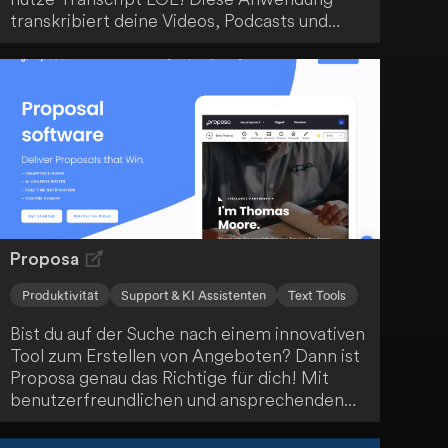
transkribiert deine Videos, Podcasts und
Meetings, kennzeichnet die Sprecher und
erstellt Zusammenfassungen sowie
Themenerkennung. Sogar bei Inhalten ohne
Untertitel liefert Transcript LOL eine höhere
Genauigkeit als YouTube. Chatte einfach mit
der KI-Anwendung über den Inhalt und
mache deine Medien so für ein breites
Publikum zugänglich.
Proposa
Produktivität
Support & KI Assistenten
Text Tools
Bist du auf der Suche nach einem innovativen
Tool zum Erstellen von Angeboten? Dann ist
Proposa genau das Richtige für dich! Mit
benutzerfreundlichen und ansprechenden
Designvorlagen sowie KI-gestützter
Texterstellung kannst du in etwa 20 Minuten