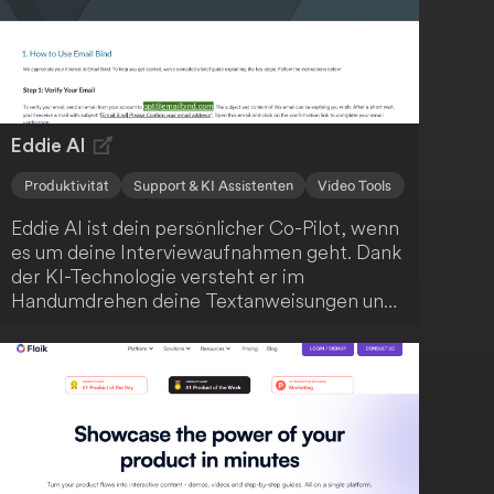
Eddie AI
Produktivität
Support & KI Assistenten
Video Tools
Eddie AI ist dein persönlicher Co-Pilot, wenn
es um deine Interviewaufnahmen geht. Dank
der KI-Technologie versteht er im
Handumdrehen deine Textanweisungen und
kann deine Aufnahmen blitzschnell
bearbeiten. Du kannst stärkere Hooks
anfordern, deine Schnitte prägnanter
gestalten und nahtlos mit Eddie iterieren.
Anschließend exportierst du die Ergebnisse
ganz einfach als MP4 oder arbeitest sie in
Adobe, DaVinci Resolve und FCP weiter aus.