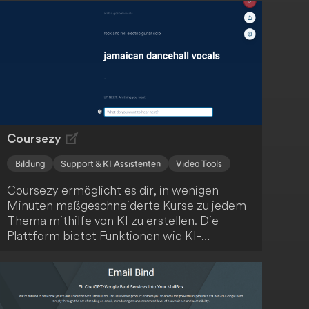
Coursezy
Bildung
Support & KI Assistenten
Video Tools
Coursezy ermöglicht es dir, in wenigen
Minuten maßgeschneiderte Kurse zu jedem
Thema mithilfe von KI zu erstellen. Die
Plattform bietet Funktionen wie KI-
generierte Inhalte, Video-Integration,
interaktive Quizze und einen KI-
Lernassistenten. Starte kostenlos und
revolutioniere dein Lernen!