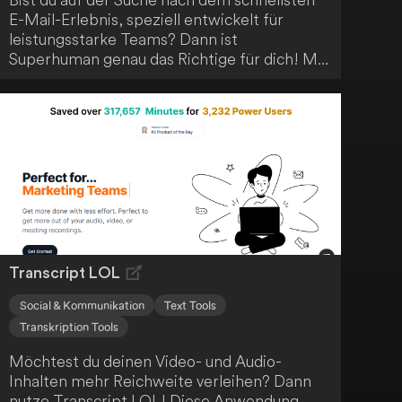
E-Mail-Erlebnis, speziell entwickelt für
leistungsstarke Teams? Dann ist
Superhuman genau das Richtige für dich! Mit
fortschrittlichen Funktionen wie KI-
gestütztem Schreiben, Zusammenfassungen
und geteilten Posteingängen kannst du die E-
Mail-Bearbeitung enorm beschleunigen.
Profitiere von bis zu 4 Stunden Zeitersparnis
pro Woche und konzentriere dich auf das
Wesentliche.
Transcript LOL
Social & Kommunikation
Text Tools
Transkription Tools
Möchtest du deinen Video- und Audio-
Inhalten mehr Reichweite verleihen? Dann
nutze Transcript LOL! Diese Anwendung