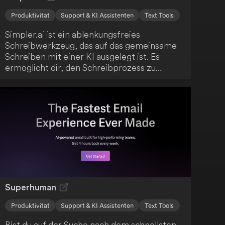
Produktivität
Support & KI Assistenten
Text Tools
Simpler.ai ist ein ablenkungsfreies
Schreibwerkzeug, das auf das gemeinsame
Schreiben mit einer KI ausgelegt ist. Es
ermöglicht dir, den Schreibprozess zu
steuern, indem du entscheidest, wann die KI
deinen Text fortführen soll. Nutze die
Flexibilität, Texte sowohl am Ende als auch in
der Mitte mit Hilfe der KI zu ergänzen.
Superhuman
Produktivität
Support & KI Assistenten
Text Tools
Bist du auf der Suche nach dem schnellsten