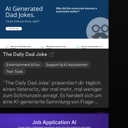
dein nächstes Angebot erstellen und
versenden. Dank unbegrenztem
Dokumentenupload und elektronischer
Unterschriftenfunktion ist Proposa die
perfekte Lösung für deine
Angebotserstellung.
The Daily Dad Joke
Entertainment & Fun
Support & KI Assistenten
Text Tools
"The Daily Dad Joke" präsentiert dir täglich
einen Vaterwitz, der mal mehr, mal weniger
zum Schmunzeln anregt. Es handelt sich um
eine KI-generierte Sammlung von Frage-
Antwort-Witzen, die das klassische "Dad-
Joke"-Format nachahmen. Die Künstliche
Intelligenz imitiert dabei einen Vater, um dir
jeden Tag aufs Neue humorvolle Momente zu