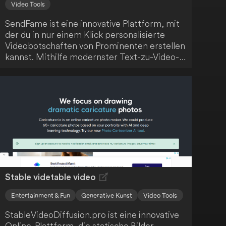
Video Tools
SendFame ist eine innovative Plattform, mit
der du in nur einem Klick personalisierte
Videobotschaften von Prominenten erstellen
kannst. Mithilfe modernster Text-zu-Video-
Technologie kannst du ganz einfach einen
Geburtstagsgruß oder eine
Markenpromotion generieren. Dieses Tool
bringt dich und deine Lieblingsstars näher
zusammen.
Stable videtable video
Entertainment & Fun
Generative Kunst
Video Tools
StableVideoDiffusion.pro ist eine innovative
Online-Plattform, die statische Bilder