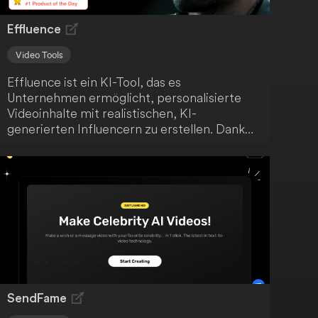
Effluence
Video Tools
Effluence ist ein KI-Tool, das es
Unternehmen ermöglicht, personalisierte
Videoinhalte mit realistischen, KI-
generierten Influencern zu erstellen. Dank
der fortschrittlichen ChatGPT4-Technologie
und dem individuellen Street-Language-
Modul schafft Effluence2.0 eine
kosteneffiziente Verbindung zwischen
Influencern und Marken. Erlebe die Zukunft
der personalisierten Videoproduktion mit
Effluence.
SendFame