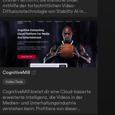
mithilfe der fortschrittlichen Video-
Diffusionstechnologie von Stability AI in
dynamische Videos umwandelt. Der Service
ermöglicht kostenlosen und
warteschlangenfreien Zugriff auf
hochauflösende Videoerstellung mit
Bildraten zwischen 3 und 30 Frames pro
Sekunde. Du kannst Videos von bis zu 4
Sekunden Länge in einer Auflösung von
576x1024 erstellen, was die Plattform ideal
für Content-Ersteller und KI-Interessierte
macht.
CognitiveMill
Video Tools
CognitiveMill bietet dir eine Cloud-basierte
erweiterte Intelligenz, die Videos in der
Medien- und Unterhaltungsindustrie
verstehen kann. Profitiere von dieser
leistungsstarken Technologie, um deine