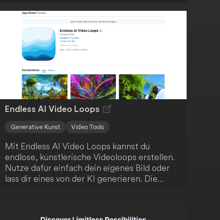
realen Bildern erstellen kannst, ohne
professionelle Bearbeitungsfähigkeiten zu
benötigen. Die Nutzung dieser
benutzerfreundlichen Plattform ist einfach
und intuitiv.
Endless AI Video Loops
Generative Kunst
Video Tools
Mit Endless AI Video Loops kannst du
endlose, künstlerische Videoloops erstellen.
Nutze dafür einfach dein eigenes Bild oder
lass dir eines von der KI generieren. Die
Anwendung kombiniert klassische Computer
Vision mit modernem, generativem
maschinellem Lernen, um deine kreativen