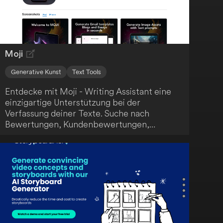
einzigartige Inhalte zu generieren, wähle aus
verschiedenen Vorlagen für unterschiedliche
Zwecke und profitiere von vereinfachten
Preismodellen.
Moji
Generative Kunst
Text Tools
Entdecke mit Moji - Writing Assistant eine
einzigartige Unterstützung bei der
Verfassung deiner Texte. Suche nach
Bewertungen, Kundenbewertungen,
Screenshots und mehr - Moji hilft dir, deine
Schreibaufgaben effizient zu erledigen.