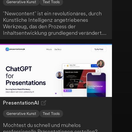
Generative Kunst
Text Tools
"Newcontent" ist ein revolutionäres, durch
Künstliche Intelligenz angetriebenes
Werkzeug, das den Prozess der
Inhaltsentwicklung grundlegend verändert.
Durch fortschrittliche Algorithmen erzeugt
es hochwertige Inhalte, Schlüsselwörter,
Grammatikvorschläge und sogar Bilder
basierend auf deinen Eingaben. Es stellt
einen echten Durchbruch in der Content-
Erstellung dar.
PresentationAI
Generative Kunst
Text Tools
Möchtest du schnell und mühelos
professionelle Präsentationen erstellen?