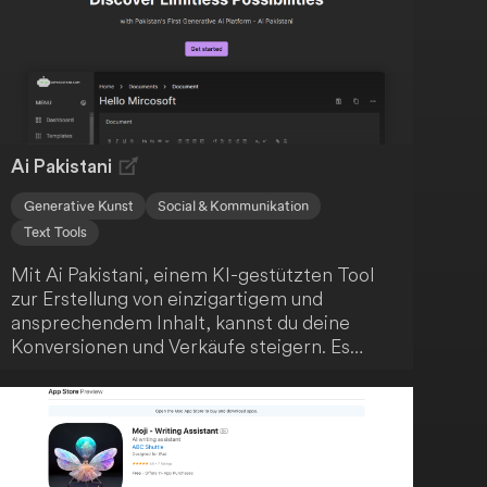
Möglichkeiten zu erweitern.
Ai Pakistani
Generative Kunst
Social & Kommunikation
Text Tools
Mit Ai Pakistani, einem KI-gestützten Tool
zur Erstellung von einzigartigem und
ansprechendem Inhalt, kannst du deine
Konversionen und Verkäufe steigern. Es
bietet über 50 sofort einsatzbereite
Vorlagen, die den Content-
Erstellungsprozess vereinfachen und
hochwertige Ergebnisse liefern. Nutze die
fortschrittliche KI-Technologie, um schnell