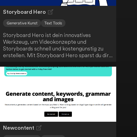
Storyboard Hero
Generative Kunst
Text Tools
Storyboard Hero ist dein innovatives
Werkzeug, um Videokonzepte und
Storyboards schnell und kostengünstig zu
erstellen. Mit Storyboard Hero sparst du dir
die Zeit und Ressourcen, die normalerweise
mit der Erstellung von Storyboards
verbunden sind. Durch den Einsatz
fortschrittlicher KI-Technologie optimiert
das Tool den kreativen Prozess und
unterstützt dich dabei, deine Videoideen
effizient umzusetzen.
Newcontent