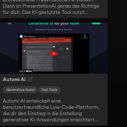
Dann ist PresentationAI genau das Richtige
für dich. Das KI-gestützte Tool nutzt
ChatGPT, um ganze Präsentationen aus
deinen Eingabeaufforderungen oder Fragen
zu generieren und automatisch
personalisierte Designs zu erstellen. Dank
der intuitiven Benutzeroberfläche, Echtzeit-
Zusammenarbeit und reaktionsschnellen
Designs für verschiedene Geräte und
Bildschirmgrößen ist PresentationAI eine
echte Erleichterung.
Automi AI
Generative Kunst
Text Tools
Automi AI entwickelt eine
benutzerfreundliche Low-Code-Plattform,
die dir den Einstieg in die Erstellung
generativer KI-Anwendungen erleichtert.
Diese innovative Technologie macht das