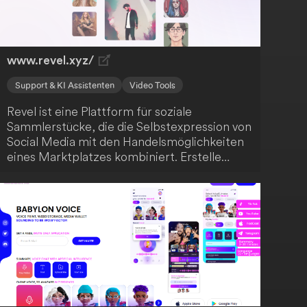
Schreibvorlagen für verschiedene
Inhaltsarten, sowie einen
Dokumentenbereich, um deine Inhalte zu
organisieren.
www.revel.xyz/
Support & KI Assistenten
Video Tools
Revel ist eine Plattform für soziale
Sammlerstücke, die die Selbstexpression von
Social Media mit den Handelsmöglichkeiten
eines Marktplatzes kombiniert. Erstelle
deine eigenen Animai und handle mit Assets
wie Fotos, Videos und Text-to-AI-
Kunstwerken. In Zukunft plant Revel, die
Erstellung anderer Medienformate als Assets
zu ermöglichen.