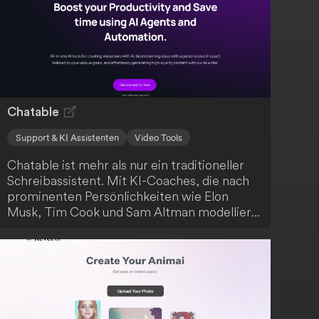
Chatable
Support & KI Assistenten
Video Tools
Chatable ist mehr als nur ein traditioneller
Schreibassistent. Mit KI-Coaches, die nach
prominenten Persönlichkeiten wie Elon
Musk, Tim Cook und Sam Altman modelliert
sind, erhältst du persönliche Mentoren, die
dir maßgeschneiderte Beratung auf Basis
ihrer Lebenserfahrungen und Geschichten
anbieten. Darüber hinaus bietet Chatable
eine Reihe von Werkzeugen zur Förderung
deiner Kreativität, darunter über 50 KI-