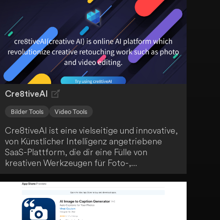
an.
Cre8tiveAI
Bilder Tools
Video Tools
Cre8tiveAI ist eine vielseitige und innovative,
von Künstlicher Intelligenz angetriebene
SaaS-Plattform, die dir eine Fülle von
kreativen Werkzeugen für Foto-,
Illustrations- und Video-
Bearbeitungsaufgaben bietet. Die Plattform
bietet blitzschnelle Lösungen, wobei
Aufgaben in weniger als 10 Sekunden
erledigt werden. Cre8tiveAI revolutioniert