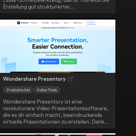
Erstellung gut strukturierter
wissenschaftlicher Arbeiten ermöglicht.
Dieses innovative Tool nutzt maschinelles
Lernen und eine robuste Lernbasis, um
hochwertige Essays zu produzieren. Eine
wertvolle Ressource für Studierende aller
Bildungsstufen.
Wondershare Presentory
Produktivität
Video Tools
Wondershare Presentory ist eine
revolutionäre Video-Präsentationssoftware,
die es dir einfach macht, beeindruckende
virtuelle Präsentationen zu erstellen. Dank
leistungsstarker KI-Funktionen bringst du
deine Botschaft sicher bei deinem Publikum