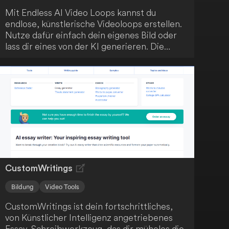
Mit Endless AI Video Loops kannst du
endlose, künstlerische Videoloops erstellen.
Nutze dafür einfach dein eigenes Bild oder
lass dir eines von der KI generieren. Die
Anwendung kombiniert klassische Computer
Vision mit modernem, generativem
maschinellem Lernen, um deine kreativen
Möglichkeiten zu erweitern.
CustomWritings
Bildung
Video Tools
CustomWritings ist dein fortschrittliches,
von Künstlicher Intelligenz angetriebenes
Essay-Schreibwerkzeug, das dir mühelos die