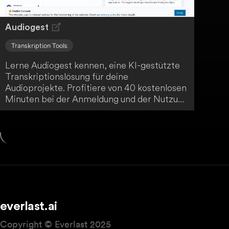
Audiogest
Transkription Tools
Lerne Audiogest kennen, eine KI-gestützte
Transkriptionslösung für deine
Audioprojekte. Profitiere von 40 kostenlosen
Minuten bei der Anmeldung und der Nutzung
von Whisper und Pyannote zur
Sprechererkennung sowie GPT-4 für
Zusammenfassungen. Kein Abonnement,
sondern einfach nutzerfreundliche Pre-Paid-
Credits für deine Bedürfnisse.
everlast.ai
Copyright © Everlast 2025