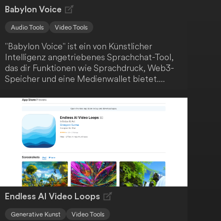
Babylon Voice
Audio Tools
Video Tools
"Babylon Voice" ist ein von Künstlicher
Intelligenz angetriebenes Sprachchat-Tool,
das dir Funktionen wie Sprachdruck, Web3-
Speicher und eine Medienwallet bietet.
Nutze deine Stimme, um mit dem KI-System
Texte, hochgeladene Dateien und Videos von
verschiedenen Plattformen zu diskutieren. So
erweiterst du die Interaktionsmöglichkeiten
zwischen dir und Künstlicher Intelligenz.
Endless AI Video Loops
Generative Kunst
Video Tools