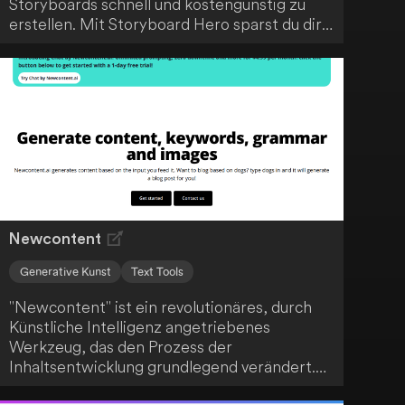
Storyboards schnell und kostengünstig zu
erstellen. Mit Storyboard Hero sparst du dir
die Zeit und Ressourcen, die normalerweise
mit der Erstellung von Storyboards
verbunden sind. Durch den Einsatz
fortschrittlicher KI-Technologie optimiert
das Tool den kreativen Prozess und
unterstützt dich dabei, deine Videoideen
effizient umzusetzen.
Newcontent
Generative Kunst
Text Tools
"Newcontent" ist ein revolutionäres, durch
Künstliche Intelligenz angetriebenes
Werkzeug, das den Prozess der
Inhaltsentwicklung grundlegend verändert.
Durch fortschrittliche Algorithmen erzeugt