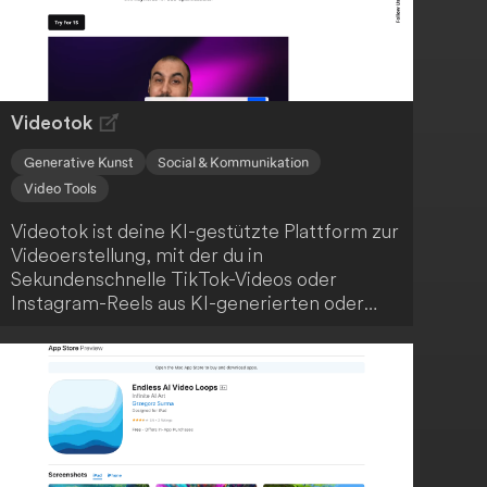
Videotok
Generative Kunst
Social & Kommunikation
Video Tools
Videotok ist deine KI-gestützte Plattform zur
Videoerstellung, mit der du in
Sekundenschnelle TikTok-Videos oder
Instagram-Reels aus KI-generierten oder
realen Bildern erstellen kannst, ohne
professionelle Bearbeitungsfähigkeiten zu
benötigen. Die Nutzung dieser
benutzerfreundlichen Plattform ist einfach
und intuitiv.