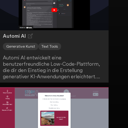
Zusammenarbeit und reaktionsschnellen
Designs für verschiedene Geräte und
Bildschirmgrößen ist PresentationAI eine
echte Erleichterung.
Automi AI
Generative Kunst
Text Tools
Automi AI entwickelt eine
benutzerfreundliche Low-Code-Plattform,
die dir den Einstieg in die Erstellung
generativer KI-Anwendungen erleichtert.
Diese innovative Technologie macht das
Erstellen solcher Anwendungen für dich
zugänglich, ohne dass du tiefgehende
Programmierkenntnisse benötigst.