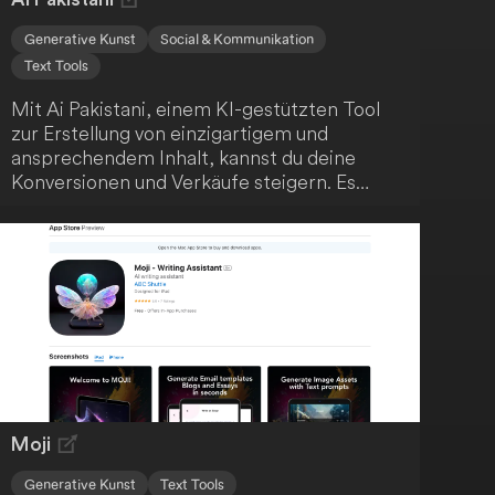
Generative Kunst
Social & Kommunikation
Text Tools
Mit Ai Pakistani, einem KI-gestützten Tool
zur Erstellung von einzigartigem und
ansprechendem Inhalt, kannst du deine
Konversionen und Verkäufe steigern. Es
bietet über 50 sofort einsatzbereite
Vorlagen, die den Content-
Erstellungsprozess vereinfachen und
hochwertige Ergebnisse liefern. Nutze die
fortschrittliche KI-Technologie, um schnell
einzigartige Inhalte zu generieren, wähle aus
verschiedenen Vorlagen für unterschiedliche
Zwecke und profitiere von vereinfachten
Preismodellen.
Moji
Generative Kunst
Text Tools