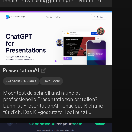
Inhaltsentwicklung grundlegend verändert.
Durch fortschrittliche Algorithmen erzeugt
es hochwertige Inhalte, Schlüsselwörter,
Grammatikvorschläge und sogar Bilder
basierend auf deinen Eingaben. Es stellt
einen echten Durchbruch in der Content-
Erstellung dar.
PresentationAI
Generative Kunst
Text Tools
Möchtest du schnell und mühelos
professionelle Präsentationen erstellen?
Dann ist PresentationAI genau das Richtige
für dich. Das KI-gestützte Tool nutzt
ChatGPT, um ganze Präsentationen aus
deinen Eingabeaufforderungen oder Fragen
zu generieren und automatisch