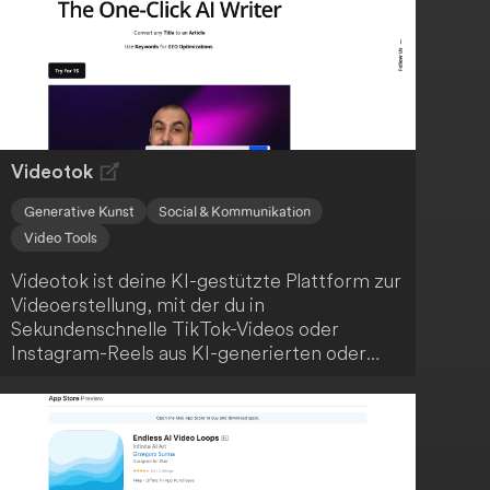
Videotok
Generative Kunst
Social & Kommunikation
Video Tools
Videotok ist deine KI-gestützte Plattform zur
Videoerstellung, mit der du in
Sekundenschnelle TikTok-Videos oder
Instagram-Reels aus KI-generierten oder
realen Bildern erstellen kannst, ohne
professionelle Bearbeitungsfähigkeiten zu
benötigen. Die Nutzung dieser
benutzerfreundlichen Plattform ist einfach
und intuitiv.