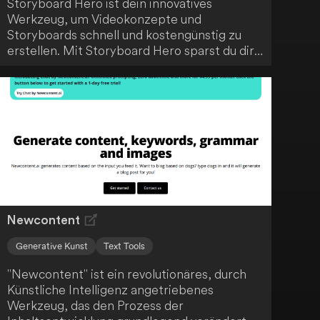
Storyboard Hero ist dein innovatives
Werkzeug, um Videokonzepte und
Storyboards schnell und kostengünstig zu
erstellen. Mit Storyboard Hero sparst du dir
die Zeit und Ressourcen, die normalerweise
mit der Erstellung von Storyboards
verbunden sind. Durch den Einsatz
fortschrittlicher KI-Technologie optimiert
das Tool den kreativen Prozess und
unterstützt dich dabei, deine Videoideen
effizient umzusetzen.
Newcontent
Generative Kunst
Text Tools
"Newcontent" ist ein revolutionäres, durch
Künstliche Intelligenz angetriebenes
Werkzeug, das den Prozess der