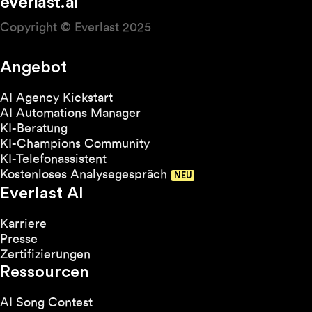
everlast.ai
Copyright © Everlast 2025
Angebot
AI Agency Kickstart
AI Automations Manager
KI-Beratung
KI-Champions Community
KI-Telefonassistent
Kostenloses Analysegespräch
Everlast AI
Karriere
Presse
Zertifizierungen
Ressourcen
AI Song Contest