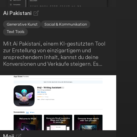
Ai Pakistani
Generative Kunst
Social & Kommunikation
Text Tools
Mit Ai Pakistani, einem KI-gestützten Tool
zur Erstellung von einzigartigem und
ansprechendem Inhalt, kannst du deine
Konversionen und Verkäufe steigern. Es
bietet über 50 sofort einsatzbereite
Vorlagen, die den Content-
Erstellungsprozess vereinfachen und
hochwertige Ergebnisse liefern. Nutze die
fortschrittliche KI-Technologie, um schnell
einzigartige Inhalte zu generieren, wähle aus
verschiedenen Vorlagen für unterschiedliche
Zwecke und profitiere von vereinfachten
Preismodellen.
Moji