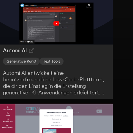
personalisierte Designs zu erstellen. Dank
der intuitiven Benutzeroberfläche, Echtzeit-
Zusammenarbeit und reaktionsschnellen
Designs für verschiedene Geräte und
Bildschirmgrößen ist PresentationAI eine
echte Erleichterung.
Automi AI
Generative Kunst
Text Tools
Automi AI entwickelt eine
benutzerfreundliche Low-Code-Plattform,
die dir den Einstieg in die Erstellung
generativer KI-Anwendungen erleichtert.
Diese innovative Technologie macht das
Erstellen solcher Anwendungen für dich
zugänglich, ohne dass du tiefgehende
Programmierkenntnisse benötigst.