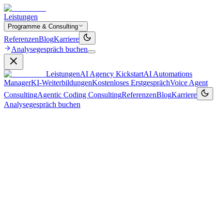
Leistungen
Programme & Consulting
Referenzen
Blog
Karriere
Analysegespräch buchen
Leistungen
AI Agency Kickstart
AI Automations
Manager
KI‑Weiterbildungen
Kostenloses Erstgespräch
Voice Agent
Consulting
Agentic Coding Consulting
Referenzen
Blog
Karriere
Analysegespräch buchen