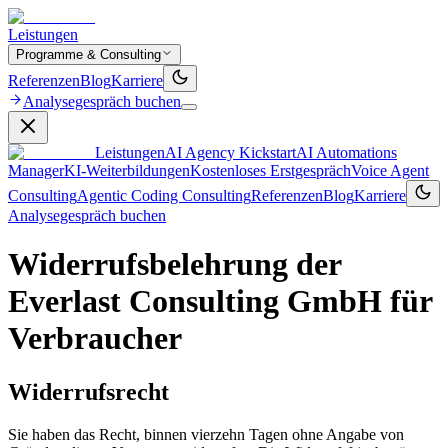
Leistungen
Programme & Consulting
Referenzen
Blog
Karriere
Analysegespräch buchen
Leistungen
AI Agency Kickstart
AI Automations
Manager
KI‑Weiterbildungen
Kostenloses Erstgespräch
Voice Agent
Consulting
Agentic Coding Consulting
Referenzen
Blog
Karriere
Analysegespräch buchen
Widerrufsbelehrung der
Everlast Consulting GmbH für
Verbraucher
Widerrufsrecht
Sie haben das Recht, binnen vierzehn Tagen ohne Angabe von