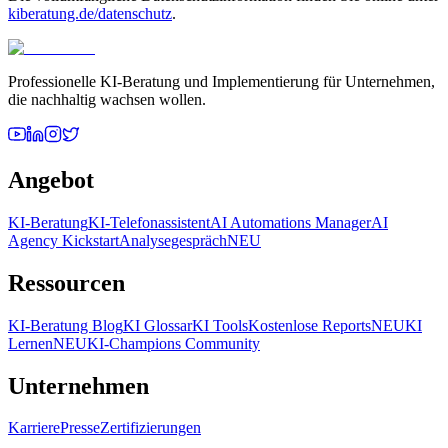
kiberatung.de/datenschutz
.
Professionelle KI‑Beratung und Implementierung für Unternehmen,
die nachhaltig wachsen wollen.
Angebot
KI‑Beratung
KI‑Telefonassistent
AI Automations Manager
AI
Agency Kickstart
Analysegespräch
NEU
Ressourcen
KI‑Beratung Blog
KI Glossar
KI Tools
Kostenlose Reports
NEU
KI
Lernen
NEU
KI‑Champions Community
Unternehmen
Karriere
Presse
Zertifizierungen