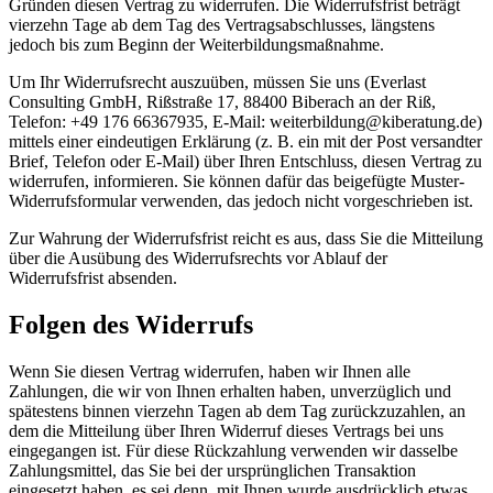
Gründen diesen Vertrag zu widerrufen. Die Widerrufsfrist beträgt
vierzehn Tage ab dem Tag des Vertragsabschlusses, längstens
jedoch bis zum Beginn der Weiterbildungsmaßnahme.
Um Ihr Widerrufsrecht auszuüben, müssen Sie uns (Everlast
Consulting GmbH, Rißstraße 17, 88400 Biberach an der Riß,
Telefon: +49 176 66367935, E-Mail: weiterbildung@kiberatung.de)
mittels einer eindeutigen Erklärung (z. B. ein mit der Post versandter
Brief, Telefon oder E-Mail) über Ihren Entschluss, diesen Vertrag zu
widerrufen, informieren. Sie können dafür das beigefügte Muster-
Widerrufsformular verwenden, das jedoch nicht vorgeschrieben ist.
Zur Wahrung der Widerrufsfrist reicht es aus, dass Sie die Mitteilung
über die Ausübung des Widerrufsrechts vor Ablauf der
Widerrufsfrist absenden.
Folgen des Widerrufs
Wenn Sie diesen Vertrag widerrufen, haben wir Ihnen alle
Zahlungen, die wir von Ihnen erhalten haben, unverzüglich und
spätestens binnen vierzehn Tagen ab dem Tag zurückzuzahlen, an
dem die Mitteilung über Ihren Widerruf dieses Vertrags bei uns
eingegangen ist. Für diese Rückzahlung verwenden wir dasselbe
Zahlungsmittel, das Sie bei der ursprünglichen Transaktion
eingesetzt haben, es sei denn, mit Ihnen wurde ausdrücklich etwas