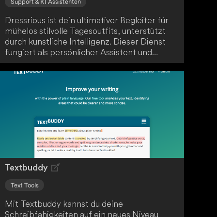
Support & KI Assistenten
Dressrious ist dein ultimativer Begleiter für
mühelos stilvolle Tagesoutfits, unterstützt
durch künstliche Intelligenz. Dieser Dienst
fungiert als persönlicher Assistent und
garantiert ein schickes Aussehen, ohne dass
du täglich über die Kleiderwahl nachdenken
musst. Mithilfe von KI schlägt Dressrious
passende Outfit-Kombinationen vor und
erleichtert somit deine tägliche Routine.
Textbuddy
Text Tools
Mit Textbuddy kannst du deine
Schreibfähigkeiten auf ein neues Niveau