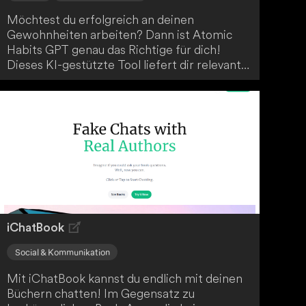
Möchtest du erfolgreich an deinen
Gewohnheiten arbeiten? Dann ist Atomic
Habits GPT genau das Richtige für dich!
Dieses KI-gestützte Tool liefert dir relevante
Passagen aus dem Bestseller von James
Clear und gibt dir Zugang zu einem Notion-
Template, um deine Lesefortschritte optimal
zu verfolgen. Lass dich von Atomic Habits
GPT dabei unterstützen, deine Ziele zu
erreichen und neue Gewohnheiten
aufzubauen.
iChatBook
Social & Kommunikation
Mit iChatBook kannst du endlich mit deinen
Büchern chatten! Im Gegensatz zu