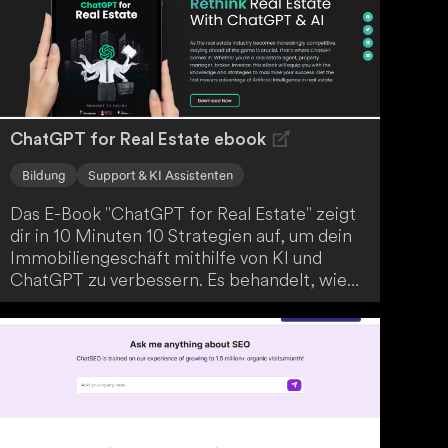
von diesem wertvollen Werkzeug inspirieren
und vertiefte dich in die faszinierende Welt
des Cloud-Computings.
ChatGPT for Real Estate ebook
Bildung
Support & KI Assistenten
Das E-Book "ChatGPT for Real Estate" zeigt
dir in 10 Minuten 10 Strategien auf, um dein
Immobiliengeschäft mithilfe von KI und
ChatGPT zu verbessern. Es behandelt, wie
du ChatGPT in deine Arbeitsabläufe
integrieren und ChatGPT mit anderen
Werkzeugen kombinieren kannst. Zusätzlich
werden andere KI-Technologien vorgestellt,
die dein Business und das Kundenerlebnis
steigern können.