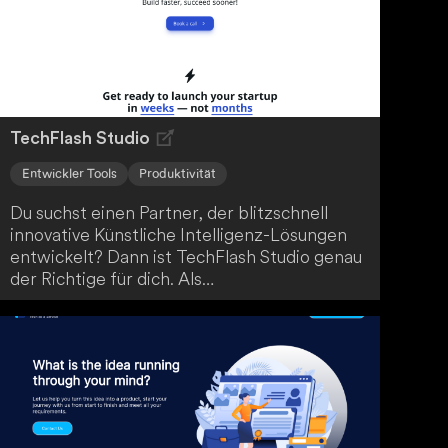
Geschäftsplanung zu optimieren.
TechFlash Studio
Entwickler Tools
Produktivität
Du suchst einen Partner, der blitzschnell
innovative Künstliche Intelligenz-Lösungen
entwickelt? Dann ist TechFlash Studio genau
der Richtige für dich. Als
Softwareentwicklungsfirma, die sich auf KI-
Produkte spezialisiert hat, bieten sie
effiziente Realisierung von KI-Projekten für
Kunden, die Wert auf Schnelligkeit und
technologische Kompetenz legen.