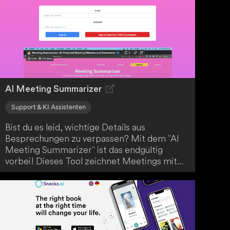
nutze sie als Lockscreen-Bild, um deine
Kreativität zu zeigen. Lass dich von den
Wundern der KI-Technologie inspirieren!
AI Meeting Summarizer
Support & KI Assistenten
Bist du es leid, wichtige Details aus
Besprechungen zu verpassen? Mit dem "AI
Meeting Summarizer" ist das endgültig
vorbei! Dieses Tool zeichnet Meetings mit
deinem Smartphone oder Laptop auf und
erstellt präzise, knappe
Zusammenfassungen, in denen wichtige
Daten, Entscheidungen und Zahlen
hervorgehoben werden. So kannst du die
entscheidenden Informationen einfach per