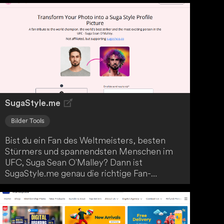
SugaStyle.me
Bilder Tools
Bist du ein Fan des Weltmeisters, besten
Stürmers und spannendsten Menschen im
UFC, Suga Sean O'Malley? Dann ist
SugaStyle.me genau die richtige Fan-
Hommage für dich. Hier wird der
überragende Athlet als inspirierende Figur in
der UFC-Welt dargestellt und erhält den
verdienten Respekt und die Feier seiner