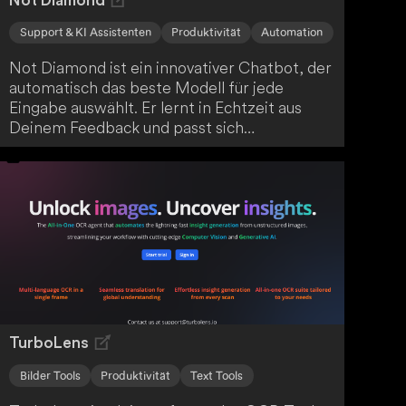
Not Diamond
Support & KI Assistenten
Produktivität
Automation
Not Diamond ist ein innovativer Chatbot, der
automatisch das beste Modell für jede
Eingabe auswählt. Er lernt in Echtzeit aus
Deinem Feedback und passt sich
kontinuierlich Deinen Vorlieben an. Mit Not
Diamond hast Du den letzten Chatbot, den
Du jemals benötigen wirst. Lass Dich von
dieser intelligenten Lösung begeistern!
TurboLens
Bilder Tools
Produktivität
Text Tools