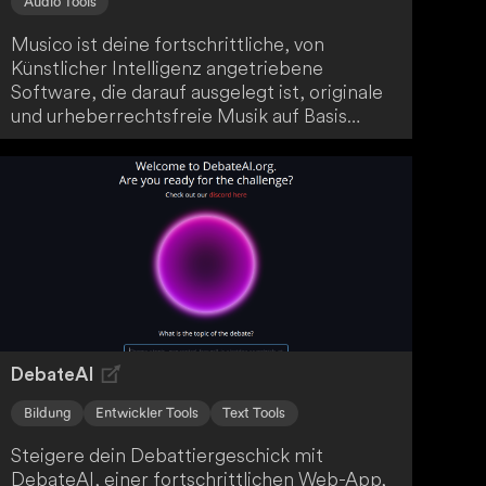
Audio Tools
Musico ist deine fortschrittliche, von
Künstlicher Intelligenz angetriebene
Software, die darauf ausgelegt ist, originale
und urheberrechtsfreie Musik auf Basis
verschiedener Benutzereingaben zu
erzeugen. Die Software nutzt eine
einzigartige Mischung aus traditionellen und
modernen Machine-Learning-Algorithmen,
die dir die Produktion von Musik in einer
breiten Palette von Stilen ermöglichen.
DebateAI
Bildung
Entwickler Tools
Text Tools
Steigere dein Debattiergeschick mit
DebateAI, einer fortschrittlichen Web-App,