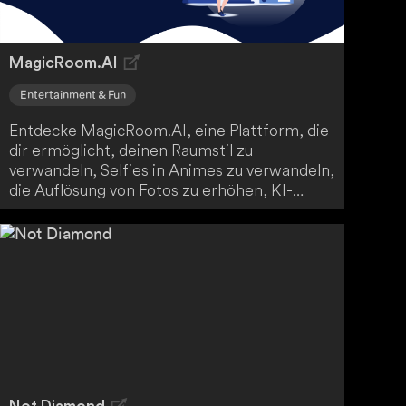
MagicRoom.AI
Entertainment & Fun
Entdecke MagicRoom.AI, eine Plattform, die
dir ermöglicht, deinen Raumstil zu
verwandeln, Selfies in Animes zu verwandeln,
die Auflösung von Fotos zu erhöhen, KI-
basierte Haar-Entwürfe zu erstellen und
Hausfassaden zu gestalten - alles mit Hilfe
von künstlicher Intelligenz. Erlebe die Magie
von MagicRoom.AI und entdecke die
vielfältigen Anwendungsmöglichkeiten.
Nutze die Fähigkeiten von KI, um deine
visuellen Projekte auf ein neues Level zu
heben.