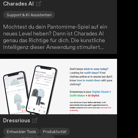
Charades AI
Support & KI Assistenten
Möchtest du dein Pantomime-Spiel auf ein
neues Level heben? Dann ist Charades AI
genau das Richtige für dich. Die künstliche
Intelligenz dieser Anwendung stimuliert
deine Fantasie und hält das Ratespiel am
Laufen. So bietet dir Charades AI eine
innovative und lebendige Möglichkeit, das
klassische Spiel neu zu entdecken.
Dressrious
Entwickler Tools
Produktivität