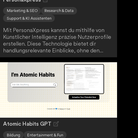
Marketing & SEO
Research & Data
Support & KI Assistenten
Mit PersonaXpress kannst du mithilfe von
Künstlicher Intelligenz präzise Nutzerprofile
erstellen. Diese Technologie bietet dir
handlungsrelevante Einblicke, ohne den
zeitaufwendigen Prozess der
Marktforschung durchlaufen zu müssen.
Profitiere davon, dein Publikum tiefgreifend
zu verstehen und zielgerichtet
anzusprechen.
Atomic Habits GPT
Bildung
Entertainment & Fun