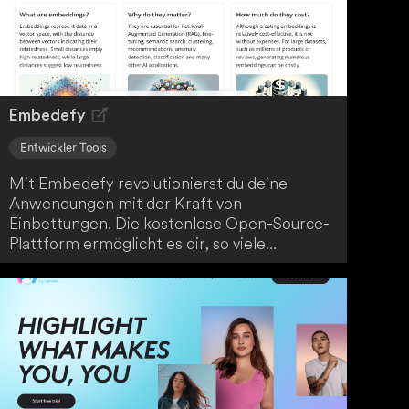
Embedefy
Entwickler Tools
Mit Embedefy revolutionierst du deine
Anwendungen mit der Kraft von
Einbettungen. Die kostenlose Open-Source-
Plattform ermöglicht es dir, so viele
Einbettungen zu generieren, wie du im
Rahmen fairer Nutzungsgrenzen benötigst.
Da die Modelle Open-Source sind, kannst du
jederzeit aufhören, Embedefy zu verwenden
und deine eigenen Einbettungen mit deiner
bevorzugten Infrastruktur generieren.