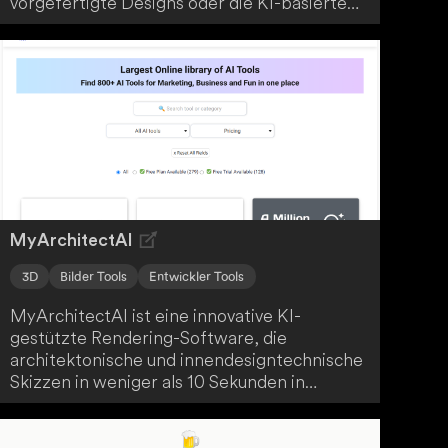
vorgefertigte Designs oder die KI-basierten
Werkzeuge, um originelle Gestaltungen zu
erstellen. Einfache Druck- und
Versandoptionen runden das Angebot ab.
MyArchitectAI
3D
Bilder Tools
Entwickler Tools
MyArchitectAI ist eine innovative KI-
gestützte Rendering-Software, die
architektonische und innendesigntechnische
Skizzen in weniger als 10 Sekunden in
fotorealistische Bilder verwandelt. Die
benutzerfreundliche Oberfläche unterstützt
gängige CAD- und 3D-Modellierungsformate