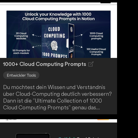
deine individuellen Anfragen zu beantworten.
Nutze ChatFans.ai, um dich mit deinen
Lieblingsprominenten zu verbinden und
personalisierte Antworten zu erhalten.
1000+ Cloud Computing Prompts
Entwickler Tools
Du möchtest dein Wissen und Verständnis
über Cloud-Computing deutlich verbessern?
Dann ist die "Ultimate Collection of 1000
Cloud Computing Prompts" genau das
Richtige für dich. Diese umfassende
Ressource wurde konzipiert, um
Einzelpersonen und Unternehmen bei ihren
Cloud-Projekten zu unterstützen. Lass dich