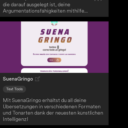
die darauf ausgelegt ist, deine
Argumentationsfähigkeiten mithilfe
künstlicher Intelligenz zu schärfen. Mit
diesem innovativen Werkzeug verbesserst du
deine Fähigkeit, Standpunkte zu artikulieren
und zu verteidigen. DebateAI deckt eine
breite Palette von Themen ab und bietet dir
eine interaktive Plattform für deine
persönliche Weiterentwicklung in der Kunst
des Debattierens.
SuenaGringo
Text Tools
Mit SuenaGringo erhältst du all deine
Übersetzungen in verschiedenen Formaten
und Tonarten dank der neuesten künstlichen
Intelligenz!