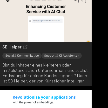
gegenüber den Sportwettenanbietern
verschaffen sollen. Lass dich von NeuroBet
dabei unterstützen, deine Chancen beim
Wetten zu erhöhen.
SB Helper
Social & Kommunikation
Support & KI Assistenten
Bist du Inhaber eines kleineren oder
mittelständischen Unternehmens und suchst
Entlastung für deinen Kundensupport? Dann
ist SB Helper, der von Künstlicher Intelligenz
angetriebene Support-Chat, genau das
Richtige für dich! Die Einrichtung ist äußerst
unkompliziert und spürbar entlastend für
dich oder dein Kundensupport-Team.