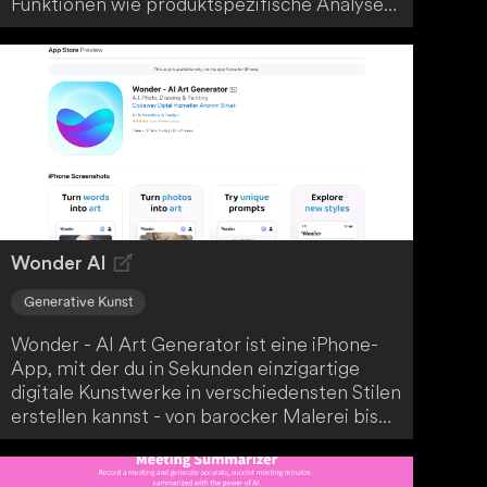
Funktionen wie produktspezifische Analysen,
automatisierte Arbeitsabläufe und Echtzeit-
Synchronisation, um die Effizienz in deinem
E-Commerce-Geschäft zu steigern. Diese
Lösung richtet sich besonders an Shopify-
Shop-Besitzer und unterstützt dich dabei,
deine Geschäftsabläufe zu vereinfachen und
deinen Gewinn zu maximieren.
Wonder AI
Generative Kunst
Wonder - AI Art Generator ist eine iPhone-
App, mit der du in Sekunden einzigartige
digitale Kunstwerke in verschiedensten Stilen
erstellen kannst - von barocker Malerei bis
hin zu futuristischen Landschaften. Teile
deine Kreationen auf Social Media oder