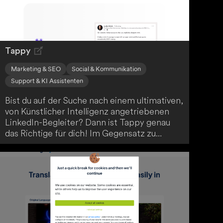
revolutioniert Mr. Cook dein Kocherlebnis.
Tappy
Marketing & SEO
Social & Kommunikation
Support & KI Assistenten
Bist du auf der Suche nach einem ultimativen,
von Künstlicher Intelligenz angetriebenen
LinkedIn-Begleiter? Dann ist Tappy genau
das Richtige für dich! Im Gegensatz zu
anderen KI-Browsererweiterungen zeichnet
sich Tappy durch seine außergewöhnliche
Kommentarqualität aus. Nutze Tappy als
deine Geheimwaffe für den Erfolg auf
LinkedIn - konzipiert mit Blick auf
Verkaufsprospektion, persönliche
Markenbildung und Jobsuche.