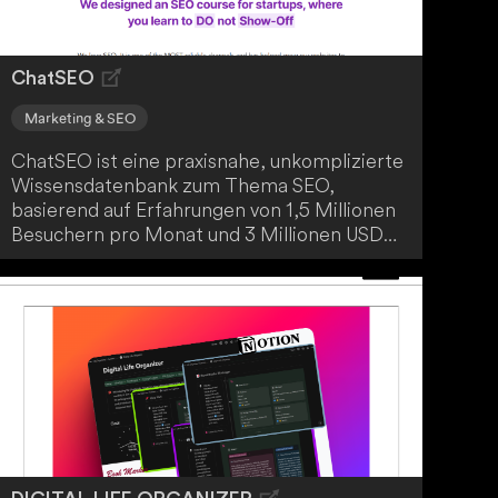
ChatSEO
Marketing & SEO
ChatSEO ist eine praxisnahe, unkomplizierte
Wissensdatenbank zum Thema SEO,
basierend auf Erfahrungen von 1,5 Millionen
Besuchern pro Monat und 3 Millionen USD
Jahresumsatz, komplett eigenfinanziert.
Dieses Tool wurde entwickelt, um all deine
Anliegen zu beantworten und dir SEO
ausschließlich mit dieser Wissensbasis
beizubringen. Profitiere von diesem
einzigartigen Tool und erweitere dein SEO-
Wissen.