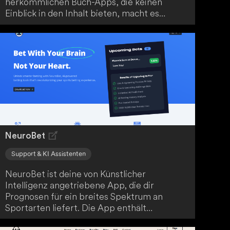
herkömmlichen Buch-Apps, die keinen
Einblick in den Inhalt bieten, macht es
iChatBook dir einfacher, direkt mit deinen
Büchern zu kommunizieren. Andere Apps
ermöglichen zwar das Chatten mit Dateien,
aber iChatBook hebt sich davon ab.
NeuroBet
Support & KI Assistenten
NeuroBet ist deine von Künstlicher
Intelligenz angetriebene App, die dir
Prognosen für ein breites Spektrum an
Sportarten liefert. Die App enthält
Wettwerkzeuge, die dir einen Vorteil