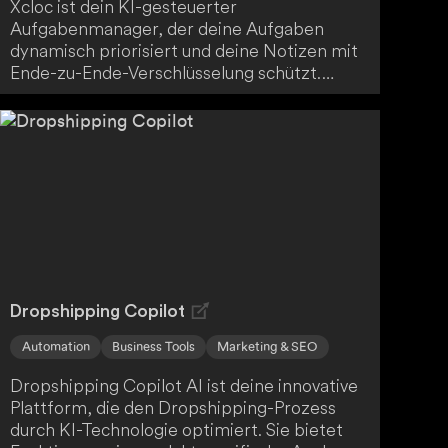
Xcloc ist dein KI-gesteuerter
Aufgabenmanager, der deine Aufgaben
dynamisch priorisiert und deine Notizen mit
Ende-zu-Ende-Verschlüsselung schützt.
Entworfen, um Aufschieberitis zu
bekämpfen, deine Planung zu optimieren
und sicherzustellen, dass du dich auf das
Wesentliche konzentrierst, steigert Xcloc
effektiv deine Produktivität. Zusätzliche
Funktionen wie transkribierte Audio-Notizen,
Textnotizen und Bildnotizen machen deinen
Tagesplan noch übersichtlicher.
Dropshipping Copilot
Automation
Business Tools
Marketing & SEO
Dropshipping Copilot AI ist deine innovative
Plattform, die den Dropshipping-Prozess
durch KI-Technologie optimiert. Sie bietet