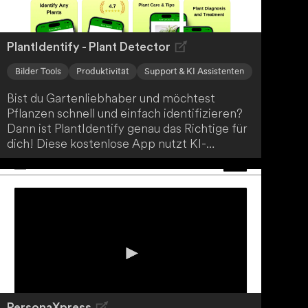
PlantIdentify - Plant Detector
Bilder Tools
Produktivität
Support & KI Assistenten
Bist du Gartenliebhaber und möchtest
Pflanzen schnell und einfach identifizieren?
Dann ist PlantIdentify genau das Richtige für
dich! Diese kostenlose App nutzt KI-
Technologie, um Pflanzen anhand von
Kamerabildern zu erkennen. Darüber hinaus
kannst du deine Identifikationshistorie
speichern und die App in mehreren
Sprachen nutzen.
PersonaXpress