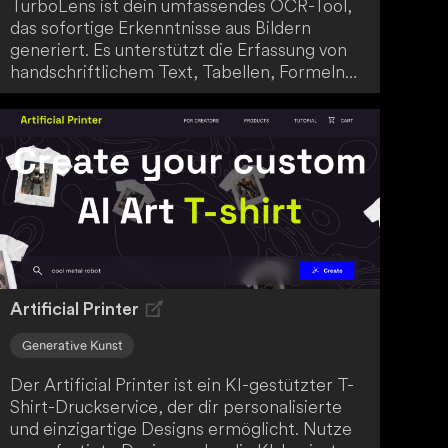
TurboLens ist dein umfassendes OCR-Tool,
das sofortige Erkenntnisse aus Bildern
generiert. Es unterstützt die Erfassung von
handschriftlichem Text, Tabellen, Formeln
sowie Übersetzungen und optimiert deinen
Arbeitsablauf durch KI-gestützte
Genauigkeit und Geschwindigkeit. Dank der
nahtlosen Mehrsprachigkeit ist TurboLens
für alle Nutzer ein leistungsstarker Begleiter.
Artificial Printer
Generative Kunst
Der Artificial Printer ist ein KI-gestützter T-
Shirt-Druckservice, der dir personalisierte
und einzigartige Designs ermöglicht. Nutze