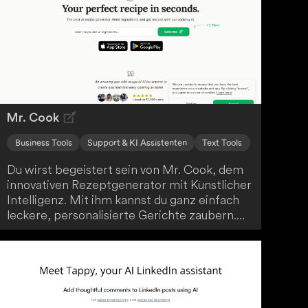
und ermöglicht es dir, deine Designs
hochzuladen und anzupassen. Mit Funktionen
wie Echtzeit-Rendering und einer
umfangreichen Materialbibliothek ist
MyArchitectAI ein unverzichtbares
Werkzeug für Architekten und
Innenarchitekten, um den Designprozess zu
Mr. Cook
optimieren.
Business Tools
Support & KI Assistenten
Text Tools
Du wirst begeistert sein von Mr. Cook, dem
innovativen Rezeptgenerator mit Künstlicher
Intelligenz. Mit ihm kannst du ganz einfach
leckere, personalisierte Gerichte zaubern.
Gib einfach deine Zutaten oder Ideen ein,
und Mr. Cook erstellt dir maßgeschneiderte
Rezepte, die deinen Ernährungsvorlieben
entsprechen. Dank praktischen Funktionen
wie Rezeptbewertungen, individuellen
Kochbüchern und einfachem Teilen