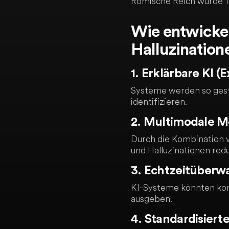
Römische Reich wurde 1
Wie entwickel
Halluzination
1. Erklärbare KI (E
Systeme werden so gestal
identifizieren.
2. Multimodale M
Durch die Kombination 
und Halluzinationen red
3. Echtzeitüber
KI-Systeme könnten kont
ausgeben.
4. Standardisierte