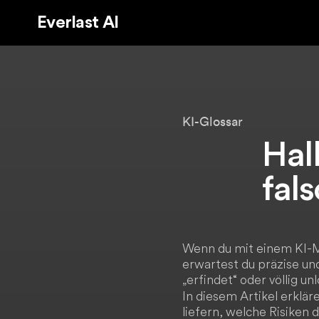
Everlast AI
KI-Glossar
Hal
fal
Wenn du mit einem KI-M
erwartest du präzise un
„erfindet“ oder völlig 
In diesem Artikel erklä
liefern, welche Risiken 