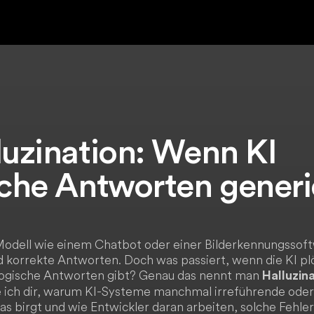
luzination: Wenn KI
sche Antworten generi
odell wie einem Chatbot oder einer Bilderkennungssoftw
d korrekte Antworten. Doch was passiert, wenn die KI pl
unlogische Antworten gibt? Genau das nennt man
Halluzin
re ich dir, warum KI-Systeme manchmal irreführende oder
das birgt und wie Entwickler daran arbeiten, solche Fehle