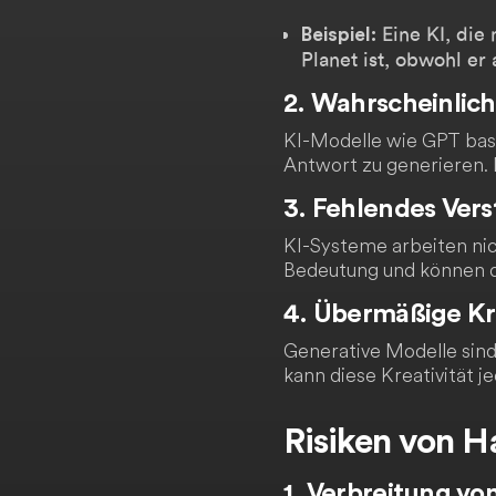
Eine KI, die 
Beispiel:
Planet ist, obwohl er a
2. Wahrscheinlic
KI-Modelle wie GPT basi
Antwort zu generieren. D
3. Fehlendes Vers
KI-Systeme arbeiten nic
Bedeutung und können da
4. Übermäßige Kre
Generative Modelle sind
kann diese Kreativität j
Risiken von H
1. Verbreitung vo