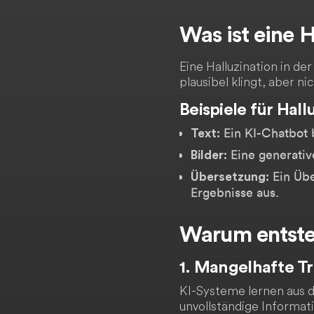
Was ist eine H
Eine Halluzination in de
plausibel klingt, aber ni
Beispiele für Hall
Ein KI-Chatbot 
Text:
Eine generative
Bilder:
Ein Über
Übersetzung:
Ergebnisse aus.
Warum entste
1. Mangelhafte T
KI-Systeme lernen aus d
unvollständige Informat