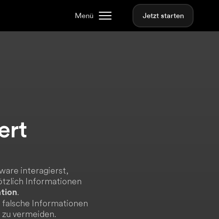
Menü
Jetzt starten
ert
are interagierst,
ötzlich Informationen
.
ation
 falsche Informationen
r zu vermeiden.