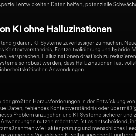
peziell entwickelten Daten helfen, potenzielle Schwäch
on KI ohne Halluzinationen
ständig daran, KI-Systeme zuverlässiger zu machen. Neu
s Kontextverständnis, Echtzeitvalidierung und hybride M
, versprechen, Halluzinationen drastisch zu reduzieren
ysteme so robust werden, dass Halluzinationen fast voll
sicherheitskritischen Anwendungen.
ne der größten Herausforderungen in der Entwicklung von
ue Daten, fehlendes Kontextverständnis oder übermäßig
dieses Problem anzugehen und KI-Systeme sicherer und z
n Anwendungen nutzen möchtest, ist es entscheidend, ih
tzmaßnahmen wie Faktenprüfung und menschliches Feedb
gie können die Vorteile von KI voll ausgeschöpft und ihre